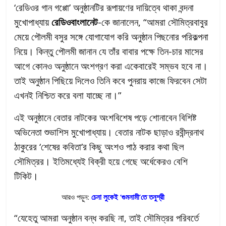
‘রেডিওর গান গপ্পো’ অনুষ্ঠানটির রূপায়ণের দায়িত্বে থাকা বন্দনা
মুখোপাধ্যায়
রেডিওবাংলানেট
-কে জানালেন, “আমরা সৌমিত্রবাবুর
মেয়ে পৌলমী বসুর সঙ্গে যোগাযোগ করি অনুষ্ঠান পিছনোর পরিকল্পনা
নিয়ে। কিন্তু পৌলমী জানান যে তাঁর বাবার পক্ষে তিন-চার মাসের
আগে কোনও অনুষ্ঠানে অংশগ্রণ করা একেবারেই সম্ভব হবে না।
তাই অনুষ্ঠান পিছিয়ে দিলেও তিনি কবে পুনরায় কাজে ফিরবেন সেটা
এখনই নিশ্চিত করে বলা যাচ্ছে না।”
এই অনুষ্ঠানে বেতার নাটকের অংশবিশেষ পড়ে শোনাবেন বিশিষ্ট
অভিনেতা শুভাশিস মুখোপাধ্যায়। বেতার নাটক ছাড়াও রবীন্দ্রনাথ
ঠাকুরের ‘শেষের কবিতা’র কিছু অংশও পাঠ করার কথা ছিল
সৌমিত্রর। ইতিমধ্যেই বিক্রী হয়ে গেছে অর্ধেকেরও বেশি
টিকিট।
আরও পড়ুন:
চেনা লুকেই ‘গুমনামী’তে তনুশ্রী
“যেহেতু আমরা অনুষ্ঠান বন্ধ করছি না, তাই সৌমিত্রর পরিবর্তে