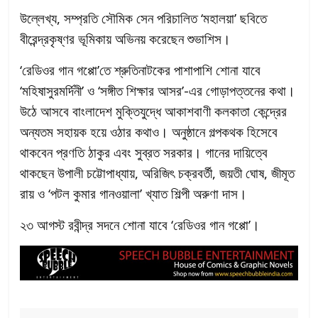
উল্লেখ্য, সম্প্রতি সৌমিক সেন পরিচালিত ‘মহালয়া’ ছবিতে
বীরেন্দ্রকৃষ্ণর ভূমিকায় অভিনয় করেছেন শুভাশিস।
‘রেডিওর গান গপ্পো’তে শ্রুতিনাটকের পাশাপাশি শোনা যাবে
‘মহিষাসুরমর্দিনী’ ও ‘সঙ্গীত শিক্ষার আসর’-এর গোড়াপত্তনের কথা।
উঠে আসবে বাংলাদেশ মুক্তিযুদ্ধে আকাশবাণী কলকাতা কেন্দ্রের
অন্যতম সহায়ক হয়ে ওঠার কথাও। অনুষ্ঠানে গল্পকথক হিসেবে
থাকবেন প্রণতি ঠাকুর এবং সুব্রত সরকার। গানের দায়িত্বে
থাকছেন উপালী চট্টোপাধ্যায়, অরিজিৎ চক্রবর্তী, জয়তী ঘোষ, জীমূত
রায় ও ‘পটল কুমার গানওয়ালা’ খ্যাত শিল্পী অরুণা দাস।
২৩ আগস্ট রবীন্দ্র সদনে শোনা যাবে ‘রেডিওর গান গপ্পো’।