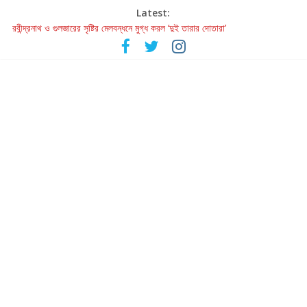
Latest:
হাওয়া বদলের টলিউডে ‘তুমি এলে তাই’
রবীন্দ্রনাথ ও গুলজারের সৃষ্টির মেলবন্ধনে মুগ্ধ করল ‘দুই তারার দোতারা’
কলের গান থেকে রীলস্ — বাঙালির গান শোনার বিবর্তনের গল্প
জগন্নাথমঙ্গলম্ — বাংলায় প্রথমবার মঞ্চে এবার রথযাত্রার উদযাপন
Retribution: A Thought-Provoking Short Film That Challenges
Our Understanding of Justice