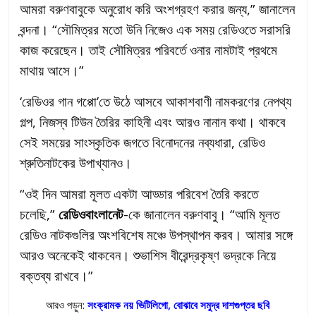
আমরা বরুণবাবুকে অনুরোধ করি অংশগ্রহণ করার জন্য,” জানালেন
বন্দনা। “সৌমিত্রর মতো উনি নিজেও এক সময় রেডিওতে সরাসরি
কাজ করেছেন। তাই সৌমিত্রর পরিবর্তে ওনার নামটাই প্রথমে
মাথায় আসে।”
‘রেডিওর গান গপ্পো’তে উঠে আসবে আকাশবাণী নামকরণের নেপথ্য
গল্প, নিজস্ব টিউন তৈরির কাহিনী এবং আরও নানান কথা। থাকবে
সেই সময়ের সাংস্কৃতিক জগতে বিনোদনের নব্যধারা, রেডিও
শ্রুতিনাটকের উপাখ্যানও।
“ওই দিন আমরা মূলত একটা আড্ডার পরিবেশ তৈরি করতে
চলেছি,”
রেডিওবাংলানেট
-কে জানালেন বরুণবাবু। “আমি মূলত
রেডিও নাটকগুলির অংশবিশেষ মঞ্চে উপস্থাপন করব। আমার সঙ্গে
আরও অনেকেই থাকবেন। শুভাশিস বীরেন্দ্রকৃষ্ণ ভদ্রকে নিয়ে
বক্তব্য রাখবে।”
আরও পড়ুন:
সংক্রামক নয় ভিটিলিগো, বোঝাবে সমুদ্র দাশগুপ্তর ছবি