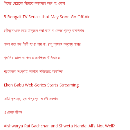
নিজের মেয়েদের বিয়েতে কন্যাদান করব না: সোমা
5 Bengali TV Serials that May Soon Go Off-Air
রবীন্দ্রনাথকে নিয়ে হাস্যরস করা যাবে না কেন? প্রশ্ন তসলিমার
নকল করে বড় শিল্পী হওয়া যায় না, রানু প্রসঙ্গে মন্তব্য লতার
খ্যাতির আগে ও পরে ৬ জনপ্রিয় টেলিতারকা
প্রযোজনা সংস্থাই আমাকে সরিয়েছে: অনামিকা
Eken Babu Web-Series Starts Streaming
আমি ক্লান্ত, হতাশাগ্রস্ত: লাবণী সরকার
এ কেমন জীবন
Aishwarya Rai Bachchan and Shweta Nanda: All’s Not Well?