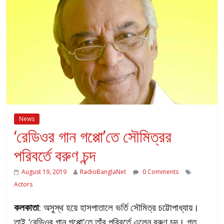
News
‘রেডিওর গান গপ্পো’তে সৌমিত্রর
পরিবর্তে বরুণ চন্দ
August 19, 2019
RadioBanglaNet
0 Comments
Actors
কলকাতা
: অসুস্থ হয়ে হাসপাতালে ভর্তি সৌমিত্র চট্টোপাধ্যায়।
তাই ‘রেডিওর গান গপ্পো’তে তাঁর পরিবর্তে এলেন বরুণ চন্দ। গত