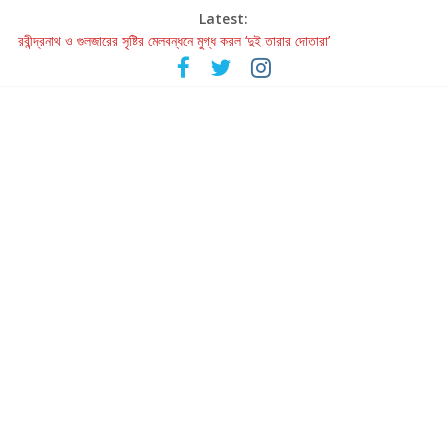
Latest:
হাওয়া বদলের টলিউডে ‘তুমি এলে তাই’
রবীন্দ্রনাথ ও গুলজারের সৃষ্টির মেলবন্ধনে মুগ্ধ করল ‘দুই তারার দোতারা’
কলের গান থেকে রীলস্ — বাঙালির গান শোনার বিবর্তনের গল্প
জগন্নাথমঙ্গলম্ — বাংলায় প্রথমবার মঞ্চে এবার রথযাত্রার উদযাপন
Retribution: A Thought-Provoking Short Film That Challenges
Our Understanding of Justice