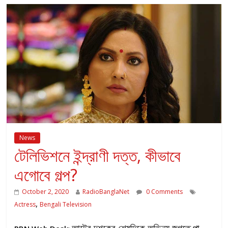
News
টেলিভিশনে ইন্দ্রাণী দত্ত, কীভাবে
এগোবে গল্প?
October 2, 2020
RadioBanglaNet
0 Comments
,
Actress
Bengali Television
আটের দশকের শেষদিকে অভিনয় জগতে পা