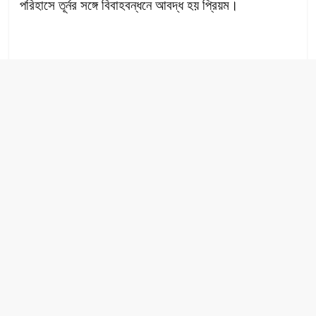
পরিহাসে তূর্নর সঙ্গে বিবাহবন্ধনে আবদ্ধ হয় প্রিয়ম।