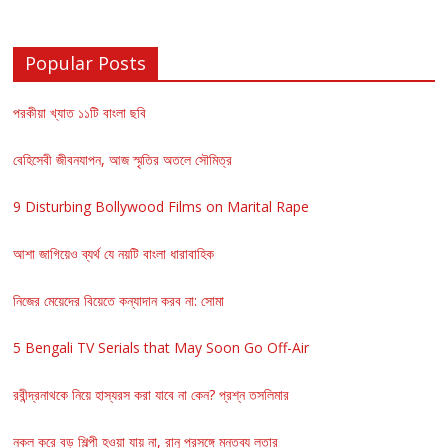
Popular Posts
পরকীয়া খ্যাত ১১টি বাংলা ছবি
বেহিসেবী জীবনযাপন, আজ স্মৃতির অতলে সৌমিত্র
9 Disturbing Bollywood Films on Marital Rape
আশা জাগিয়েও ব্যর্থ যে নয়টি বাংলা ধারাবাহিক
নিজের মেয়েদের বিয়েতে কন্যাদান করব না: সোমা
5 Bengali TV Serials that May Soon Go Off-Air
রবীন্দ্রনাথকে নিয়ে হাস্যরস করা যাবে না কেন? প্রশ্ন তসলিমার
নকল করে বড় শিল্পী হওয়া যায় না, রানু প্রসঙ্গে মন্তব্য লতার