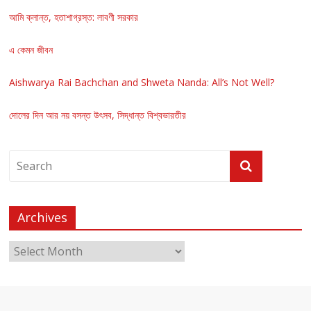
আমি ক্লান্ত, হতাশাগ্রস্ত: লাবণী সরকার
এ কেমন জীবন
Aishwarya Rai Bachchan and Shweta Nanda: All’s Not Well?
দোলের দিন আর নয় বসন্ত উৎসব, সিদ্ধান্ত বিশ্বভারতীর
Archives