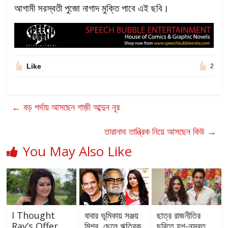
আগামী সরস্বতী পুজো নাগাদ মুক্তি পাবে এই ছবি।
Like
2
←
বড় পর্দায় আসছেন গাজ়ী আব্দুন নূর
তারানাথ তান্ত্রিক নিয়ে আসছেন কিউ
→
You May Also Like
I Thought
বাবার ভূমিকায় সঞ্জয়
ছাত্র রাজনীতির
Ray’s Offer
মিশ্র, ছেলে ঋত্বিক,
ছবিতে যশ-নুসরত