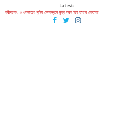
Latest:
রবীন্দ্রনাথ ও গুলজারের সৃষ্টির মেলবন্ধনে মুগ্ধ করল ‘দুই তারার দোতারা’
কলের গান থেকে রীলস্ — বাঙালির গান শোনার বিবর্তনের গল্প
জগন্নাথমঙ্গলম্ — বাংলায় প্রথমবার মঞ্চে এবার রথযাত্রার উদযাপন
Retribution: A Thought-Provoking Short Film That Challenges
Our Understanding of Justice
হাওয়া বদলের টলিউডে ‘তুমি এলে তাই’