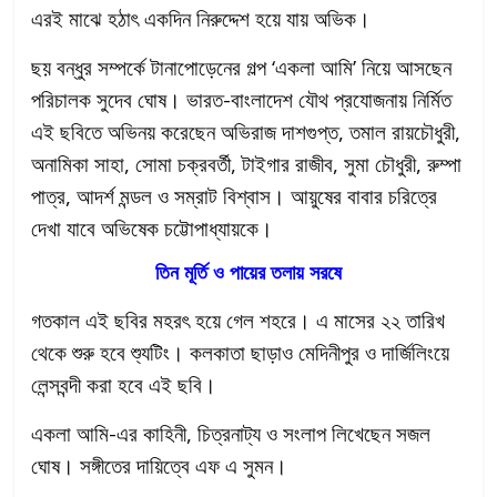
এরই মাঝে হঠাৎ একদিন নিরুদ্দেশ হয়ে যায় অভিক।
ছয় বন্ধুর সম্পর্কে টানাপোড়েনের গল্প ‘একলা আমি’ নিয়ে আসছেন
পরিচালক সুদেব ঘোষ। ভারত-বাংলাদেশ যৌথ প্রযোজনায় নির্মিত
এই ছবিতে অভিনয় করেছেন অভিরাজ দাশগুপ্ত, তমাল রায়চৌধুরী,
অনামিকা সাহা, সোমা চক্রবর্তী, টাইগার রাজীব, সুমা চৌধুরী, রুম্পা
পাত্র, আদর্শ মন্ডল ও সম্রাট বিশ্বাস। আয়ুষের বাবার চরিত্রে
দেখা যাবে অভিষেক চট্টোপাধ্যায়কে।
তিন মূর্তি ও পায়ের তলায় সরষে
গতকাল এই ছবির মহরৎ হয়ে গেল শহরে। এ মাসের ২২ তারিখ
থেকে শুরু হবে শ্যুটিং। কলকাতা ছাড়াও মেদিনীপুর ও দার্জিলিংয়ে
লেন্সবন্দী করা হবে এই ছবি।
একলা আমি-এর কাহিনী, চিত্রনাট্য ও সংলাপ লিখেছেন সজল
ঘোষ। সঙ্গীতের দায়িত্বে এফ এ সুমন।