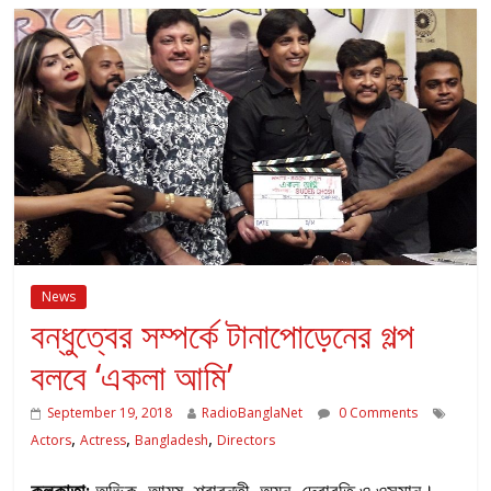
News
বন্ধুত্বের সম্পর্কে টানাপোড়েনের গল্প
বলবে ‘একলা আমি’
September 19, 2018
RadioBanglaNet
0 Comments
,
,
,
Actors
Actress
Bangladesh
Directors
কলকাতা:
অভিক, আয়ুষ, শ্রাবন্তী, অয়ন, দেবারতি ও ওসমান।