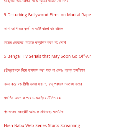
বেহিসেবী জীবনযাপন, আজ স্মৃতির অতলে সৌমিত্র
9 Disturbing Bollywood Films on Marital Rape
আশা জাগিয়েও ব্যর্থ যে নয়টি বাংলা ধারাবাহিক
নিজের মেয়েদের বিয়েতে কন্যাদান করব না: সোমা
5 Bengali TV Serials that May Soon Go Off-Air
রবীন্দ্রনাথকে নিয়ে হাস্যরস করা যাবে না কেন? প্রশ্ন তসলিমার
নকল করে বড় শিল্পী হওয়া যায় না, রানু প্রসঙ্গে মন্তব্য লতার
খ্যাতির আগে ও পরে ৬ জনপ্রিয় টেলিতারকা
প্রযোজনা সংস্থাই আমাকে সরিয়েছে: অনামিকা
Eken Babu Web-Series Starts Streaming