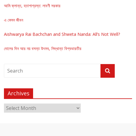
আমি ক্লান্ত, হতাশাগ্রস্ত: লাবণী সরকার
এ কেমন জীবন
Aishwarya Rai Bachchan and Shweta Nanda: All’s Not Well?
দোলের দিন আর নয় বসন্ত উৎসব, সিদ্ধান্ত বিশ্বভারতীর
Archives