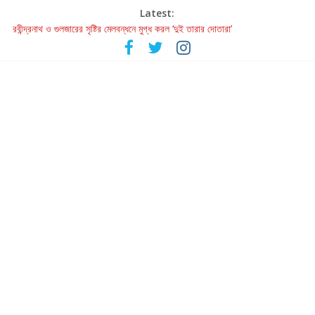
Latest:
রবীন্দ্রনাথ ও গুলজারের সৃষ্টির মেলবন্ধনে মুগ্ধ করল ‘দুই তারার দোতারা’
কলের গান থেকে রীলস্ — বাঙালির গান শোনার বিবর্তনের গল্প
জগন্নাথমঙ্গলম্ — বাংলায় প্রথমবার মঞ্চে এবার রথযাত্রার উদযাপন
Retribution: A Thought-Provoking Short Film That Challenges
Our Understanding of Justice
হাওয়া বদলের টলিউডে ‘তুমি এলে তাই’