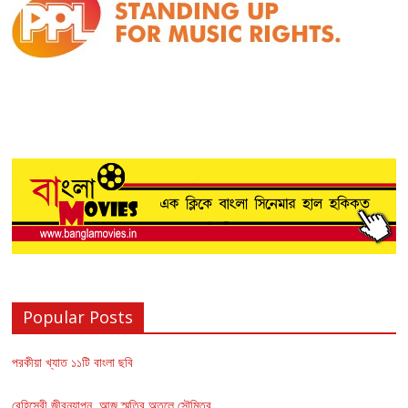
Popular Posts
পরকীয়া খ্যাত ১১টি বাংলা ছবি
বেহিসেবী জীবনযাপন, আজ স্মৃতির অতলে সৌমিত্র