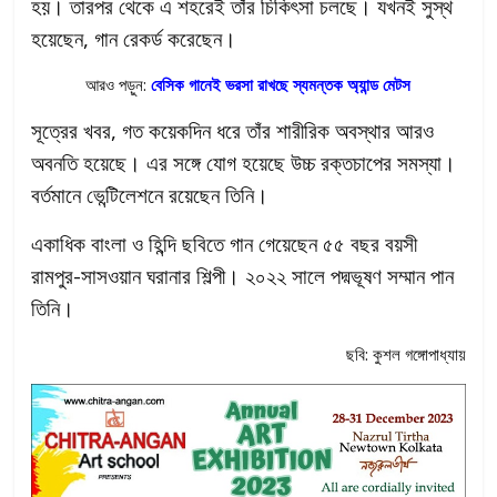
হয়। তারপর থেকে এ শহরেই তাঁর চিকিৎসা চলছে। যখনই সুস্থ
হয়েছেন, গান রেকর্ড করেছেন।
আরও পড়ুন:
বেসিক গানেই ভরসা রাখছে স্যমন্তক অ্যান্ড মেটস
সূত্রের খবর, গত কয়েকদিন ধরে তাঁর শারীরিক অবস্থার আরও
অবনতি হয়েছে। এর সঙ্গে যোগ হয়েছে উচ্চ রক্তচাপের সমস্যা।
বর্তমানে ভেন্টিলেশনে রয়েছেন তিনি।
একাধিক বাংলা ও হিন্দি ছবিতে গান গেয়েছেন ৫৫ বছর বয়সী
রামপুর-সাসওয়ান ঘরানার শিল্পী। ২০২২ সালে পদ্মভূষণ সম্মান পান
তিনি।
ছবি: কুশল গঙ্গোপাধ্যায়