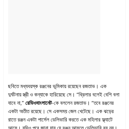
ছবিতে মধ্যবয়স্ক রঞ্জনের ভূমিকায় রয়েছেন রজতাভ। এক
দুর্ঘটনায় স্ত্রী ও কন্যাকে হারিয়েছে সে। “থ্রিলার বলেই বেশি বলা
যাবে না,”
রেডিওবাংলানেট
-কে বললেন রজতাভ। “তবে রঞ্জনের
একটা অতীত রয়েছে। সে একসময় জেল খেটেছে। এক ঝড়ের
রাতে রঞ্জন একটা পার্সেল ডেলিভারি করতে এক মহিলার ফ্ল্যাটে
আসে। যদিও পরে জানা যায় যে রঞ্জন আসলে ডেলিভারি বয় নয়।