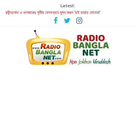
Latest:
রবীন্দ্রনাথ ও গুলজারের সৃষ্টির মেলবন্ধনে মুগ্ধ করল ‘দুই তারার দোতারা’
কলের গান থেকে রীলস্ — বাঙালির গান শোনার বিবর্তনের গল্প
জগন্নাথমঙ্গলম্ — বাংলায় প্রথমবার মঞ্চে এবার রথযাত্রার উদযাপন
Retribution: A Thought-Provoking Short Film That Challenges
Our Understanding of Justice
হাওয়া বদলের টলিউডে ‘তুমি এলে তাই’