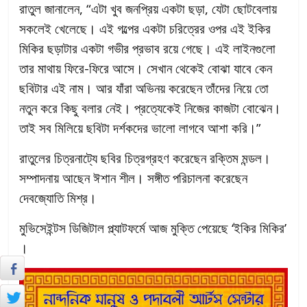
রাতুল জানালেন, “এটা খুব জনপ্রিয় একটা ছড়া, যেটা ছোটবেলায়
সকলেই খেলেছে। এই গল্পের একটা চরিত্রের ওপর এই ইকির
মিকির ছড়াটার একটা গভীর প্রভাব রয়ে গেছে। এই লাইনগুলো
তার মাথায় ফিরে-ফিরে আসে। সেখান থেকেই বোঝা যাবে কেন
ছবিটার এই নাম। আর যাঁরা অভিনয় করেছেন তাঁদের নিয়ে তো
নতুন করে কিছু বলার নেই। প্রত্যেকেই নিজের কাজটা বোঝেন।
তাই সব মিলিয়ে ছবিটা দর্শকদের ভালো লাগবে আশা করি।”
রাতুলের চিত্রনাট্যে ছবির চিত্রগ্রহণ করেছেন রক্তিম মন্ডল।
সম্পাদনায় আছেন ঈশান শীল। সঙ্গীত পরিচালনা করেছেন
দেবজ্যোতি মিশ্র।
মুভিসেইন্টস ডিজিটাল প্ল্যাটফর্মে আজ মুক্তি পেয়েছে ‘ইকির মিকির’
।