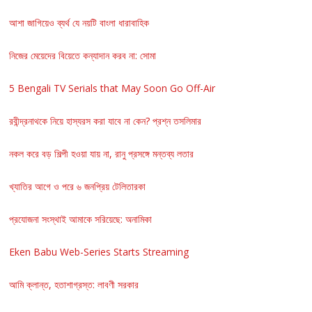
আশা জাগিয়েও ব্যর্থ যে নয়টি বাংলা ধারাবাহিক
নিজের মেয়েদের বিয়েতে কন্যাদান করব না: সোমা
5 Bengali TV Serials that May Soon Go Off-Air
রবীন্দ্রনাথকে নিয়ে হাস্যরস করা যাবে না কেন? প্রশ্ন তসলিমার
নকল করে বড় শিল্পী হওয়া যায় না, রানু প্রসঙ্গে মন্তব্য লতার
খ্যাতির আগে ও পরে ৬ জনপ্রিয় টেলিতারকা
প্রযোজনা সংস্থাই আমাকে সরিয়েছে: অনামিকা
Eken Babu Web-Series Starts Streaming
আমি ক্লান্ত, হতাশাগ্রস্ত: লাবণী সরকার