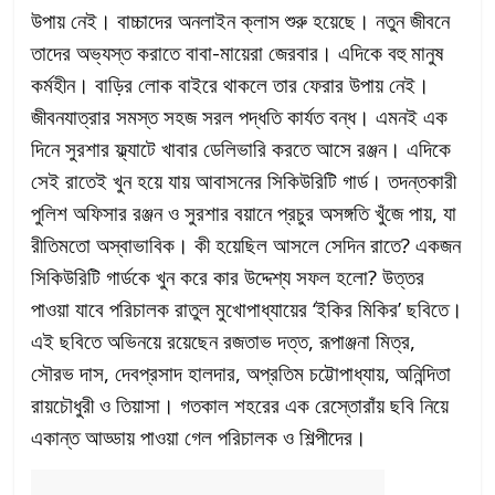
উপায় নেই। বাচ্চাদের অনলাইন ক্লাস শুরু হয়েছে। নতুন জীবনে
তাদের অভ্যস্ত করাতে বাবা-মায়েরা জেরবার। এদিকে বহু মানুষ
কর্মহীন। বাড়ির লোক বাইরে থাকলে তার ফেরার উপায় নেই।
জীবনযাত্রার সমস্ত সহজ সরল পদ্ধতি কার্যত বন্ধ। এমনই এক
দিনে সুরশার ফ্ল্যাটে খাবার ডেলিভারি করতে আসে রঞ্জন। এদিকে
সেই রাতেই খুন হয়ে যায় আবাসনের সিকিউরিটি গার্ড। তদন্তকারী
পুলিশ অফিসার রঞ্জন ও সুরশার বয়ানে প্রচুর অসঙ্গতি খুঁজে পায়, যা
রীতিমতো অস্বাভাবিক। কী হয়েছিল আসলে সেদিন রাতে? একজন
সিকিউরিটি গার্ডকে খুন করে কার উদ্দেশ্য সফল হলো? উত্তর
পাওয়া যাবে পরিচালক রাতুল মুখোপাধ্যায়ের ‘ইকির মিকির’ ছবিতে।
এই ছবিতে অভিনয়ে রয়েছেন রজতাভ দত্ত, রূপাঞ্জনা মিত্র,
সৌরভ দাস, দেবপ্রসাদ হালদার, অপ্রতিম চট্টোপাধ্যায়, অনিন্দিতা
রায়চৌধুরী ও তিয়াসা। গতকাল শহরের এক রেস্তোরাঁয় ছবি নিয়ে
একান্ত আড্ডায় পাওয়া গেল পরিচালক ও শিল্পীদের।