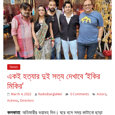
News
একই হত্যার দুই সত্য দেখাবে ‘ইকির
মিকির’
,
March 4, 2022
RadioBanglaNet
0 Comments
Actors
,
Actress
Directors
কলকাতা
: অতিমারীর ভয়াবহ দিন। ঘরে বসে সময় কাটানো ছাড়া