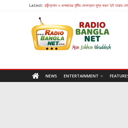
Latest:
রবীন্দ্রনাথ ও গুলজারের সৃষ্টির মেলবন্ধনে মুগ্ধ করল ‘দুই তারার দো
কলের গান থেকে রীলস্ — বাঙালির গান শোনার বিবর্তনের গল্প
জগন্নাথমঙ্গলম্ — বাংলায় প্রথমবার মঞ্চে এবার রথযাত্রার উদযা
Retribution: A Thought-Provoking Short Film 
হাওয়া বদলের টলিউডে ‘তুমি এলে তাই’
NEWS
ENTERTAINMENT
FEATURE