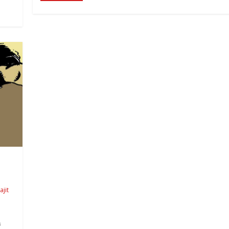
ajit
ক