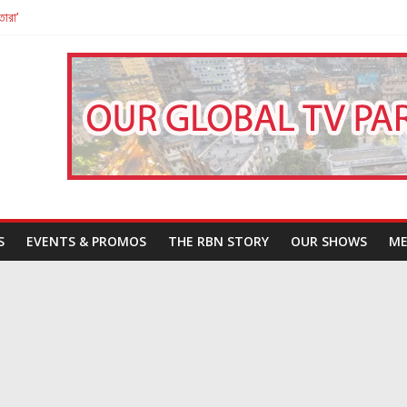
তারা’
পন
That Challenges Our Understanding of Justice
S
EVENTS & PROMOS
THE RBN STORY
OUR SHOWS
ME