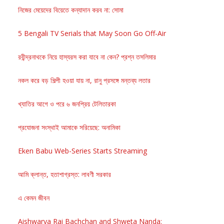
নিজের মেয়েদের বিয়েতে কন্যাদান করব না: সোমা
5 Bengali TV Serials that May Soon Go Off-Air
রবীন্দ্রনাথকে নিয়ে হাস্যরস করা যাবে না কেন? প্রশ্ন তসলিমার
নকল করে বড় শিল্পী হওয়া যায় না, রানু প্রসঙ্গে মন্তব্য লতার
খ্যাতির আগে ও পরে ৬ জনপ্রিয় টেলিতারকা
প্রযোজনা সংস্থাই আমাকে সরিয়েছে: অনামিকা
Eken Babu Web-Series Starts Streaming
আমি ক্লান্ত, হতাশাগ্রস্ত: লাবণী সরকার
এ কেমন জীবন
Aishwarya Rai Bachchan and Shweta Nanda: