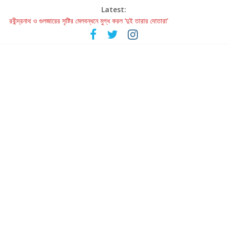
Latest:
হাওয়া বদলের টলিউডে ‘তুমি এলে তাই’
রবীন্দ্রনাথ ও গুলজারের সৃষ্টির মেলবন্ধনে মুগ্ধ করল ‘দুই তারার দোতারা’
কলের গান থেকে রীলস্ — বাঙালির গান শোনার বিবর্তনের গল্প
জগন্নাথমঙ্গলম্ — বাংলায় প্রথমবার মঞ্চে এবার রথযাত্রার উদযাপন
Retribution: A Thought-Provoking Short Film That Challenges
Our Understanding of Justice