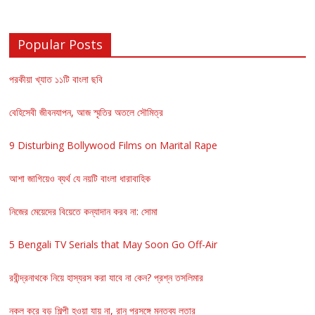
Popular Posts
পরকীয়া খ্যাত ১১টি বাংলা ছবি
বেহিসেবী জীবনযাপন, আজ স্মৃতির অতলে সৌমিত্র
9 Disturbing Bollywood Films on Marital Rape
আশা জাগিয়েও ব্যর্থ যে নয়টি বাংলা ধারাবাহিক
নিজের মেয়েদের বিয়েতে কন্যাদান করব না: সোমা
5 Bengali TV Serials that May Soon Go Off-Air
রবীন্দ্রনাথকে নিয়ে হাস্যরস করা যাবে না কেন? প্রশ্ন তসলিমার
নকল করে বড় শিল্পী হওয়া যায় না, রানু প্রসঙ্গে মন্তব্য লতার