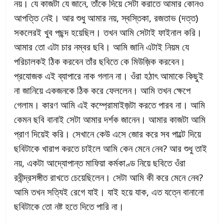
নয়। যে কাজটা যে জানে, তাঁকে দিয়ে সেটা করাতে আমার কোনও
আপত্তি নেই। আর শুধু আমার নয়, স্বস্তিকা, রজতাভ (দত্ত)
সকলেরই খুব পছন্দ হয়েছিল। তখন আমি সেটাই ফাইনাল করি।
আমার তো এটা চার নম্বর ছবি। আমি জানি এটাই নিয়ম যে
পরিচালকই ঠিক করবেন তাঁর ছবিতে কে মিউজ়িক করবেন।
প্রযোজক এই ব্যাপারে নাক গলান না। ওঁরা হঠাৎ আমাকে কিছুই
না জানিয়ে একজনকে ঠিক করে ফেললেন। আমি তখন ক্ষেপে
গেলাম। কারণ আমি এই কম্প্রোমাইজ়টা করতে পারব না। আমি
কেমন ছবি বানাই সেটা আমার দর্শক জানেন। আমার কাজটা আমি
প্রাণ দিয়েই করি। সেখানে কেউ এসে জোর করে সব পাল্টে দিয়ে
ছবিটাকে খারাপ করতে চাইলে আমি কেন মেনে নেব? আর শুধু তাই
নয়, একটা আদ্যোপান্ত মাফিয়া কর্মকাণ্ড নিয়ে ছবিতে ওঁরা
রবীন্দ্রসঙ্গীত রাখতে চেয়েছিলেন। সেটা আমি কী করে মেনে নেব?
আমি তখন সত্যিই রেগে যাই। যাই হয়ে যাক, এত যত্নে বানানো
ছবিটাকে তো নষ্ট হতে দিতে পারি না।