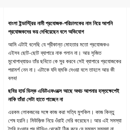
বাংলা ইন্ডাস্ট্রির নামী প্রযোজক-পরিচালকের নাম নিয়ে আপনি
প্রযোজকদের ভয় দেখিয়েছেন বলে অভিযোগ
আমি এটাই বলেছি যে শ্রীকান্ত মোহতার মতো প্রযোজকও
এইসব ছোট-ছোট ব্যাপারে নাক গলান না। আর সৃজিত
মুখোপাধ্যায়ও তাঁর ছবিতে কে সুর করবে সেই ব্যাপারে প্রযোজকের
পরামর্শ নেন না। এটাকে যদি হুমকি দেওয়া বলে তাহলে আর কী
বলব!
ছবির হার্ড ডিস্ক এডিটএফএক্সে আছে অথচ আপনার হস্তক্ষেপেই
নাকি তাঁরা সেটা হাতে পাচ্ছেন না
এরকম লোকজনের সঙ্গে কাজ করা সত্যি মুশকিল। কাজ কিন্তু
শেষ হয়নি। মিউজ়িক নিয়ে ওঁরাই দেরি করেছেন। আর এই সমস্যা
তৈরি হওয়ার পর স্টুডিও থেকেই ঠিক করে যে সমস্ত সমস্যা না