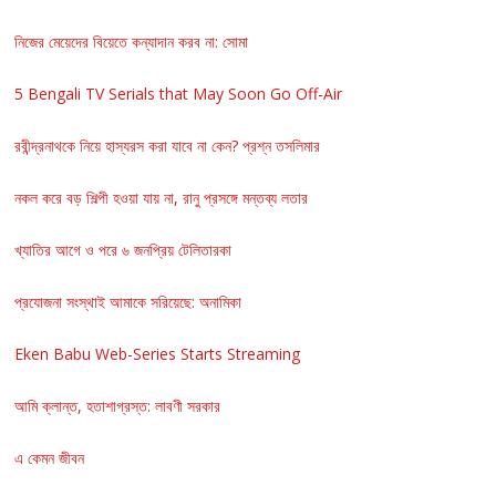
নিজের মেয়েদের বিয়েতে কন্যাদান করব না: সোমা
5 Bengali TV Serials that May Soon Go Off-Air
রবীন্দ্রনাথকে নিয়ে হাস্যরস করা যাবে না কেন? প্রশ্ন তসলিমার
নকল করে বড় শিল্পী হওয়া যায় না, রানু প্রসঙ্গে মন্তব্য লতার
খ্যাতির আগে ও পরে ৬ জনপ্রিয় টেলিতারকা
প্রযোজনা সংস্থাই আমাকে সরিয়েছে: অনামিকা
Eken Babu Web-Series Starts Streaming
আমি ক্লান্ত, হতাশাগ্রস্ত: লাবণী সরকার
এ কেমন জীবন