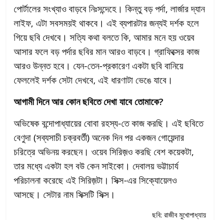
পোর্টালের সংখ্যাও বাড়বে নিঃসন্দেহে। কিন্তু বড় পর্দা, লার্জার দ্যান
লাইফ, এটা সবসময়ই থাকবে। এই ব্যপারটার জন্যই দর্শক হলে
গিয়ে ছবি দেখবে। সত্যি কথা বলতে কি, আমার মনে হয় ওয়েব
আসার ফলে বড় পর্দার ছবির মান আরও বাড়বে। গ্রাফিক্সের কাজ
আরও উন্নত হবে। যেন-তেন-প্রকারেণ একটা ছবি বানিয়ে
ফেললেই দর্শক সেটা দেখবে, এই ধারণাটা ভেঙে যাবে।
আগামী দিনে আর কোন ছবিতে দেখা যাবে তোমাকে?
অভিষেক বন্দোপাধ্যায়ের বোবা রহস্য-তে কাজ করছি। এই ছবিতে
বেণুদা (সব্যসাচী চক্রবর্তী) অনেক দিন পর একজন গোয়েন্দার
চরিত্রে অভিনয় করছেন। ওয়েব সিরিজ়ও করছি বেশ কয়েকটা,
তার মধ্যে একটা হল বউ কেন সাইকো। দেবালয় ভট্টাচার্য
পরিচালনা করেছে এই সিরিজ়টা। সিক্স-এর সিক্যোয়েলও
আসছে। সেটার নাম সিক্সটি সিক্স।
ছবি: রাজীব মুখোপাধ্যায়