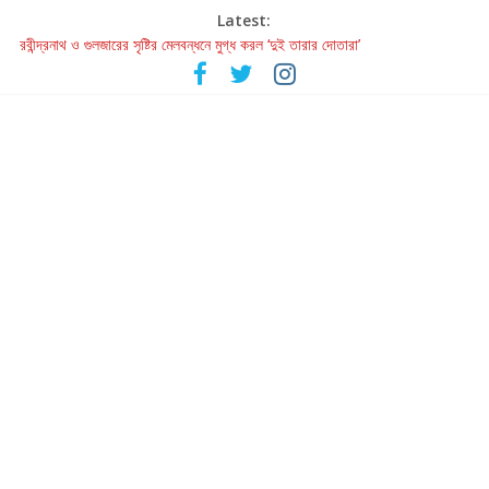
Latest:
রবীন্দ্রনাথ ও গুলজারের সৃষ্টির মেলবন্ধনে মুগ্ধ করল ‘দুই তারার দোতারা’
কলের গান থেকে রীলস্ — বাঙালির গান শোনার বিবর্তনের গল্প
জগন্নাথমঙ্গলম্ — বাংলায় প্রথমবার মঞ্চে এবার রথযাত্রার উদযাপন
Retribution: A Thought-Provoking Short Film That Challenges
Our Understanding of Justice
হাওয়া বদলের টলিউডে ‘তুমি এলে তাই’