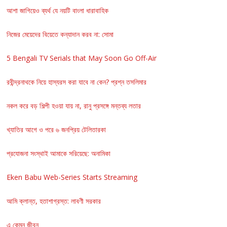
আশা জাগিয়েও ব্যর্থ যে নয়টি বাংলা ধারাবাহিক
নিজের মেয়েদের বিয়েতে কন্যাদান করব না: সোমা
5 Bengali TV Serials that May Soon Go Off-Air
রবীন্দ্রনাথকে নিয়ে হাস্যরস করা যাবে না কেন? প্রশ্ন তসলিমার
নকল করে বড় শিল্পী হওয়া যায় না, রানু প্রসঙ্গে মন্তব্য লতার
খ্যাতির আগে ও পরে ৬ জনপ্রিয় টেলিতারকা
প্রযোজনা সংস্থাই আমাকে সরিয়েছে: অনামিকা
Eken Babu Web-Series Starts Streaming
আমি ক্লান্ত, হতাশাগ্রস্ত: লাবণী সরকার
এ কেমন জীবন