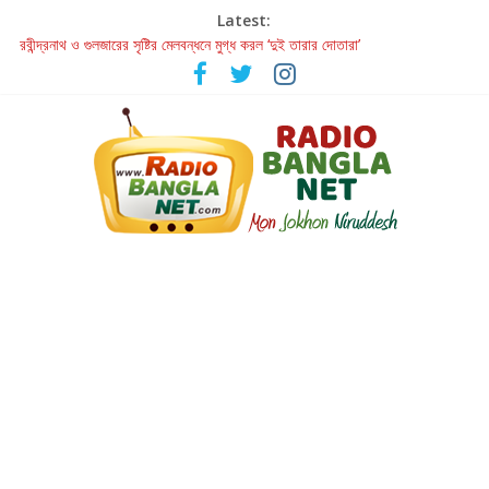
Latest:
রবীন্দ্রনাথ ও গুলজারের সৃষ্টির মেলবন্ধনে মুগ্ধ করল ‘দুই তারার দোতারা’
কলের গান থেকে রীলস্ — বাঙালির গান শোনার বিবর্তনের গল্প
জগন্নাথমঙ্গলম্ — বাংলায় প্রথমবার মঞ্চে এবার রথযাত্রার উদযাপন
Retribution: A Thought-Provoking Short Film That Challenges
Our Understanding of Justice
হাওয়া বদলের টলিউডে ‘তুমি এলে তাই’