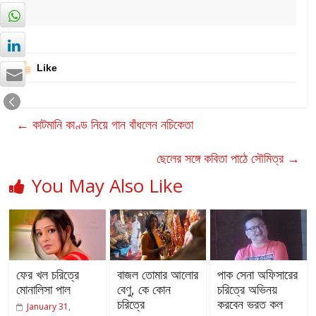
Like
←
কাটমানি কাণ্ড নিয়ে গান বাঁধলেন নচিকেতা
ছেলের সঙ্গে কবিতা পাঠে সৌমিত্র
→
You May Also Like
ফের খল চরিত্রে
বাজল তোমার আলোর
পাক সেনা অফিসারের
মোনালিসা পাল
বেণু, কে কোন
চরিত্রে অভিনয়
চরিত্রে
করবেন ভরত কল
January 31,