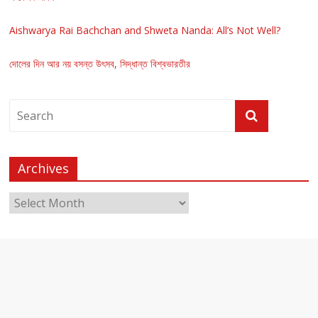
Aishwarya Rai Bachchan and Shweta Nanda: All’s Not Well?
দোলের দিন আর নয় বসন্ত উৎসব, সিদ্ধান্ত বিশ্বভারতীর
Archives