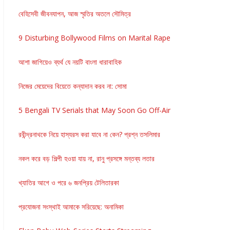
বেহিসেবী জীবনযাপন, আজ স্মৃতির অতলে সৌমিত্র
9 Disturbing Bollywood Films on Marital Rape
আশা জাগিয়েও ব্যর্থ যে নয়টি বাংলা ধারাবাহিক
নিজের মেয়েদের বিয়েতে কন্যাদান করব না: সোমা
5 Bengali TV Serials that May Soon Go Off-Air
রবীন্দ্রনাথকে নিয়ে হাস্যরস করা যাবে না কেন? প্রশ্ন তসলিমার
নকল করে বড় শিল্পী হওয়া যায় না, রানু প্রসঙ্গে মন্তব্য লতার
খ্যাতির আগে ও পরে ৬ জনপ্রিয় টেলিতারকা
প্রযোজনা সংস্থাই আমাকে সরিয়েছে: অনামিকা