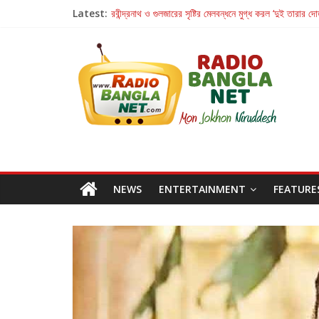
Latest:
রবীন্দ্রনাথ ও গুলজারের সৃষ্টির মেলবন্ধনে মুগ্ধ করল ‘দুই তারার দো
কলের গান থেকে রীলস্ — বাঙালির গান শোনার বিবর্তনের গল্প
জগন্নাথমঙ্গলম্ — বাংলায় প্রথমবার মঞ্চে এবার রথযাত্রার উদযা
Retribution: A Thought-Provoking Short Film 
হাওয়া বদলের টলিউডে ‘তুমি এলে তাই’
NEWS
ENTERTAINMENT
FEATURE