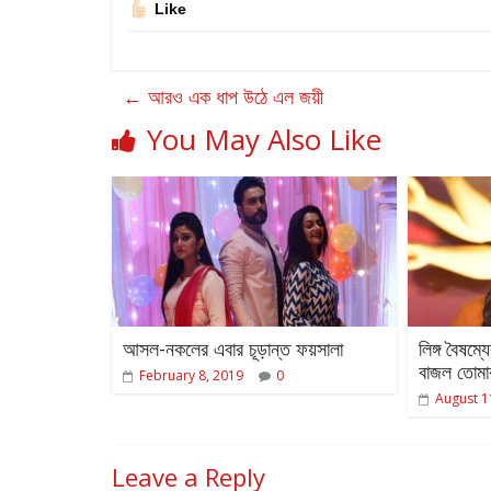
Like
←
আরও এক ধাপ উঠে এল জয়ী
You May Also Like
আসল-নকলের এবার চূড়ান্ত ফয়সালা
লিঙ্গ বৈষম্
বাজল তোমা
February 8, 2019
0
August 1
Leave a Reply