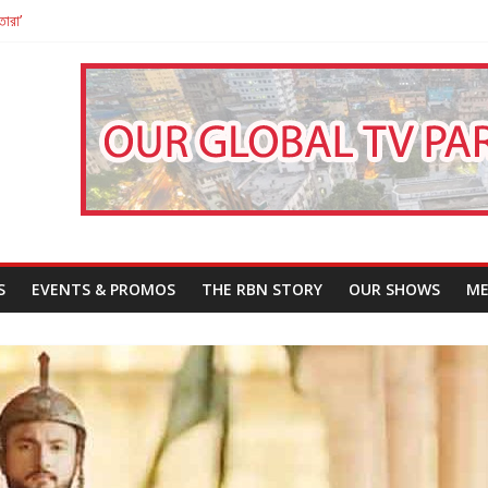
তারা’
পন
That Challenges Our Understanding of Justice
S
EVENTS & PROMOS
THE RBN STORY
OUR SHOWS
ME