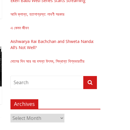
Eken Babu Web-Series Starts Streaming
আমি ক্লান্ত, হতাশাগ্রস্ত: লাবণী সরকার
এ কেমন জীবন
Aishwarya Rai Bachchan and Shweta Nanda:
All’s Not Well?
দোলের দিন আর নয় বসন্ত উৎসব, সিদ্ধান্ত বিশ্বভারতীর
Archives