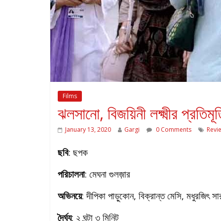
Films
ঝলসানো, বিজয়িনী লক্ষ্মীর প্রতিমূর্
January 13, 2020
Gargi
0 Comments
Revi
ছবি
: ছপক
পরিচালনা
: মেঘনা গুলজ়ার
অভিনয়ে
: দীপিকা পাড়ুকোন, বিক্রান্ত মেসি, মধুরজিৎ সা
দৈর্ঘ্য
: ২ ঘন্টা ৩ মিনিট