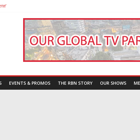
তারা’
পন
That Challenges Our Understanding of Justice
S
EVENTS & PROMOS
THE RBN STORY
OUR SHOWS
ME