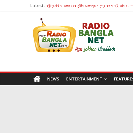
Latest:
রবীন্দ্রনাথ ও গুলজারের সৃষ্টির মেলবন্ধনে মুগ্ধ করল ‘দুই তারার দো
কলের গান থেকে রীলস্ — বাঙালির গান শোনার বিবর্তনের গল্প
জগন্নাথমঙ্গলম্ — বাংলায় প্রথমবার মঞ্চে এবার রথযাত্রার উদযা
Retribution: A Thought-Provoking Short Film 
হাওয়া বদলের টলিউডে ‘তুমি এলে তাই’
NEWS
ENTERTAINMENT
FEATURE