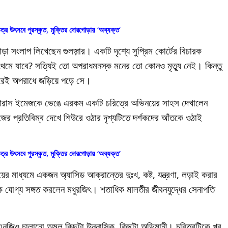
ত্র উৎসবে পুরস্কৃত, মুক্তির দোরগোড়ায় ‘অব্যক্ত’
ড়া সংলাপ লিখেছেন গুলজ়ার। একটি দৃশ্যে সুপ্রিম কোর্টের বিচারক
 থেমে যাবে? সত্যিই তো অপরাধমনস্ক মনের তো কোনও মৃত্যু নেই। কিন্তু
রপরেই অপরাধে জড়িয়ে পড়ে সে।
যামারাস ইমেজকে ভেঙে এরকম একটি চরিত্রে অভিনয়ের সাহস দেখালেন
ের প্রতিবিম্ব দেখে শিউরে ওঠার দৃশ্যটিতে দর্শকদের আঁতকে ওঠাই
ত্র উৎসবে পুরস্কৃত, মুক্তির দোরগোড়ায় ‘অব্যক্ত’
র মাধ্যমে একজন অ্যাসিড আক্রান্তের দুঃখ, কষ্ট, যন্ত্রণা, লড়াই করার
কে যোগ্য সঙ্গত করলেন মধুরজিৎ। শতাধিক মালতীর জীবনযুদ্ধের সেনাপতি
এনজিও চালানো অমল কিছুটা উন্নাসিক, কিছুটা অভিমানী। চরিত্রটিকে খুব