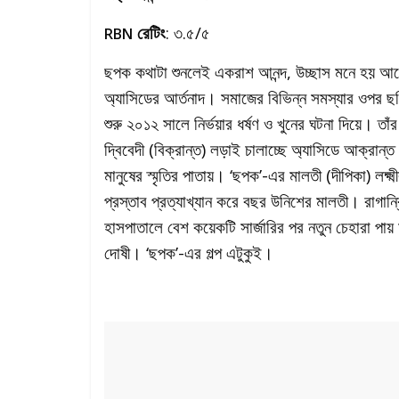
রেটিং
: ৩.৫/৫
RBN
ছপক কথাটা শুনলেই একরাশ আনন্দ, উচ্ছাস মনে হয় আগে
অ্যাসিডের আর্তনাদ। সমাজের বিভিন্ন সমস্যার ওপর 
শুরু ২০১২ সালে নির্ভয়ার ধর্ষণ ও খুনের ঘটনা দিয়ে। ত
দ্বিবেদী (বিক্রান্ত) লড়াই চালাচ্ছে অ্যাসিডে আক্রা
মানুষের স্মৃতির পাতায়। ‘ছপক’-এর মালতী (দীপিকা) লক্ষ্
প্রস্তাব প্রত্যাখ্যান করে বছর উনিশের মালতী। রাগান্
হাসপাতালে বেশ কয়েকটি সার্জারির পর নতুন চেহারা পায় 
দোষী। ‘ছপক’-এর গল্প এটুকুই।