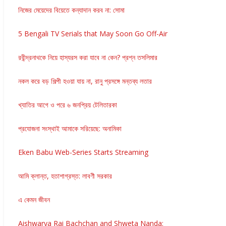
নিজের মেয়েদের বিয়েতে কন্যাদান করব না: সোমা
5 Bengali TV Serials that May Soon Go Off-Air
রবীন্দ্রনাথকে নিয়ে হাস্যরস করা যাবে না কেন? প্রশ্ন তসলিমার
নকল করে বড় শিল্পী হওয়া যায় না, রানু প্রসঙ্গে মন্তব্য লতার
খ্যাতির আগে ও পরে ৬ জনপ্রিয় টেলিতারকা
প্রযোজনা সংস্থাই আমাকে সরিয়েছে: অনামিকা
Eken Babu Web-Series Starts Streaming
আমি ক্লান্ত, হতাশাগ্রস্ত: লাবণী সরকার
এ কেমন জীবন
Aishwarya Rai Bachchan and Shweta Nanda: