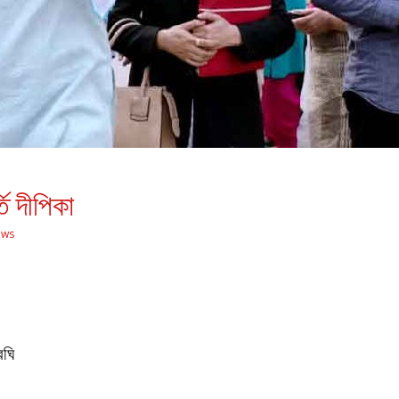
তি দীপিকা
ews
রঘি