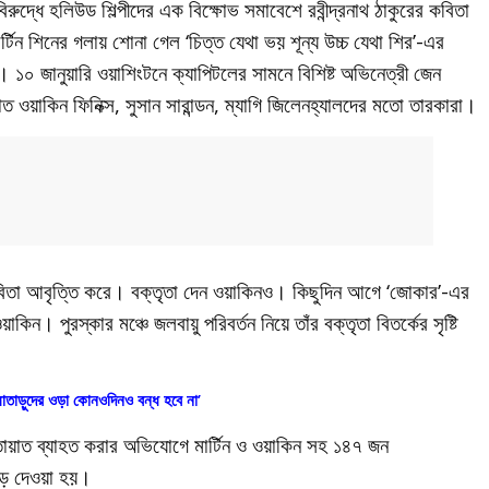
বিরুদ্ধে হলিউড শিল্পীদের এক বিক্ষোভ সমাবেশে রবীন্দ্রনাথ ঠাকুরের কবিতা
্টিন শিনের গলায় শোনা গেল ‘চিত্ত যেথা ভয় শূন্য উচ্চ যেথা শির’-এর
’। ১০ জানুয়ারি ওয়াশিংটনে ক্যাপিটলের সামনে বিশিষ্ট অভিনেত্রী জেন
ত ওয়াকিন ফিনিক্স, সুসান সারান্ডন, ম্যাগি জিলেনহ্যালদের মতো তারকারা।
ের কবিতা আবৃত্তি করে। বক্তৃতা দেন ওয়াকিনও। কিছুদিন আগে ‘জোকার’-এর
িন। পুরস্কার মঞ্চে জলবায়ু পরিবর্তন নিয়ে তাঁর বক্তৃতা বিতর্কের সৃষ্টি
যাতাড়ুদের ওড়া কোনওদিনও বন্ধ হবে না’
তায়াত ব্যাহত করার অভিযোগে মার্টিন ও ওয়াকিন সহ ১৪৭ জন
েড়ে দেওয়া হয়।