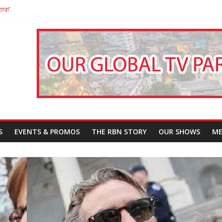
তারা’
পন
That Challenges Our Understanding of Justice
S
EVENTS & PROMOS
THE RBN STORY
OUR SHOWS
ME