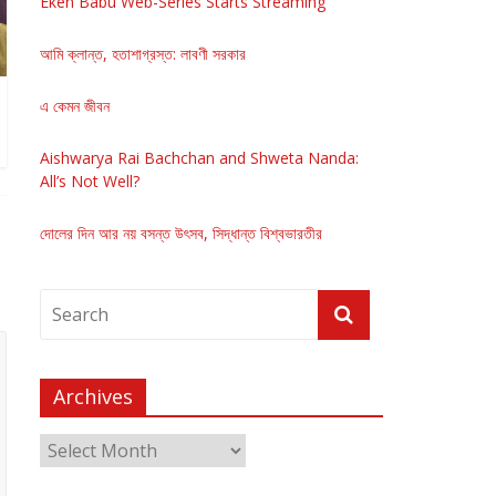
Eken Babu Web-Series Starts Streaming
আমি ক্লান্ত, হতাশাগ্রস্ত: লাবণী সরকার
এ কেমন জীবন
Aishwarya Rai Bachchan and Shweta Nanda:
All’s Not Well?
দোলের দিন আর নয় বসন্ত উৎসব, সিদ্ধান্ত বিশ্বভারতীর
Archives