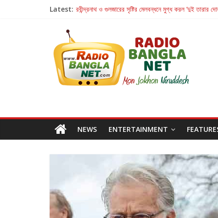
Latest:
রবীন্দ্রনাথ ও গুলজারের সৃষ্টির মেলবন্ধনে মুগ্ধ করল ‘দুই তারার দো
কলের গান থেকে রীলস্ — বাঙালির গান শোনার বিবর্তনের গল্প
জগন্নাথমঙ্গলম্ — বাংলায় প্রথমবার মঞ্চে এবার রথযাত্রার উদযা
Retribution: A Thought-Provoking Short Film 
হাওয়া বদলের টলিউডে ‘তুমি এলে তাই’
NEWS
ENTERTAINMENT
FEATURE