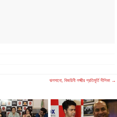
ঝলসানো, বিজয়িনী লক্ষ্মীর প্রতিমূর্তি দীপিকা
→