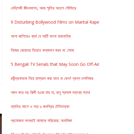
বেহিসেবী জীবনযাপন, আজ স্মৃতির অতলে সৌমিত্র
9 Disturbing Bollywood Films on Marital Rape
আশা জাগিয়েও ব্যর্থ যে নয়টি বাংলা ধারাবাহিক
নিজের মেয়েদের বিয়েতে কন্যাদান করব না: সোমা
5 Bengali TV Serials that May Soon Go Off-Air
রবীন্দ্রনাথকে নিয়ে হাস্যরস করা যাবে না কেন? প্রশ্ন তসলিমার
নকল করে বড় শিল্পী হওয়া যায় না, রানু প্রসঙ্গে মন্তব্য লতার
খ্যাতির আগে ও পরে ৬ জনপ্রিয় টেলিতারকা
প্রযোজনা সংস্থাই আমাকে সরিয়েছে: অনামিকা