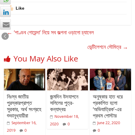
Like
←
‘পাণ্ডব গোয়েন্দা’ নিয়ে সব জল্পনা ওড়ালো চ্যানেল
ভেন্টিলেশনে সৌমিত্র
→
You May Also Like
নিঃস্ব জাতীয়
জন্মদিন উদযাপনে
অনুষ্কার হাত ধরে
পুরস্কারপ্রাপ্ত
সলিলের পুত্র-
প্রকাশিত হলো
সুরকার, অর্থ সংগ্রহে
কন্যাদ্বয়
‘অভিযাত্রিক’-এর
শুভানুধ্যায়ীরা
প্রথম পোস্টার
November 18,
September 16,
June 22, 2020
2020
0
2019
0
0