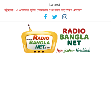
Latest:
রবীন্দ্রনাথ ও গুলজারের সৃষ্টির মেলবন্ধনে মুগ্ধ করল ‘দুই তারার দোতারা’
কলের গান থেকে রীলস্ — বাঙালির গান শোনার বিবর্তনের গল্প
জগন্নাথমঙ্গলম্ — বাংলায় প্রথমবার মঞ্চে এবার রথযাত্রার উদযাপন
Retribution: A Thought-Provoking Short Film That Challenges
Our Understanding of Justice
হাওয়া বদলের টলিউডে ‘তুমি এলে তাই’