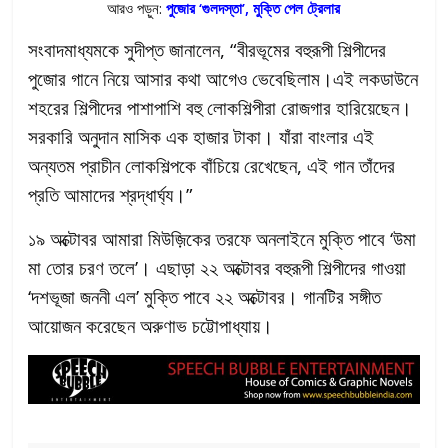
আরও পড়ুন:
পুজোর ‘গুলদস্তা’, মুক্তি পেল ট্রেলার
সংবাদমাধ্যমকে সুদীপ্ত জানালেন, “বীরভূমের বহুরূপী শিল্পীদের
পুজোর গানে নিয়ে আসার কথা আগেও ভেবেছিলাম।এই লকডাউনে
শহরের শিল্পীদের পাশাপাশি বহু লোকশিল্পীরা রোজগার হারিয়েছেন।
সরকারি অনুদান মাসিক এক হাজার টাকা। যাঁরা বাংলার এই
অন্যতম প্রাচীন লোকশিল্পকে বাঁচিয়ে রেখেছেন, এই গান তাঁদের
প্রতি আমাদের শ্রদ্ধার্ঘ্য।”
১৯ অক্টোবর আমারা মিউজ়িকের তরফে অনলাইনে মুক্তি পাবে ‘উমা
মা তোর চরণ তলে’। এছাড়া ২২ অক্টোবর বহুরূপী শিল্পীদের গাওয়া
‘দশভূজা জননী এল’ মুক্তি পাবে ২২ অক্টোবর। গানটির সঙ্গীত
আয়োজন করেছেন অরুণাভ চট্টোপাধ্যায়।