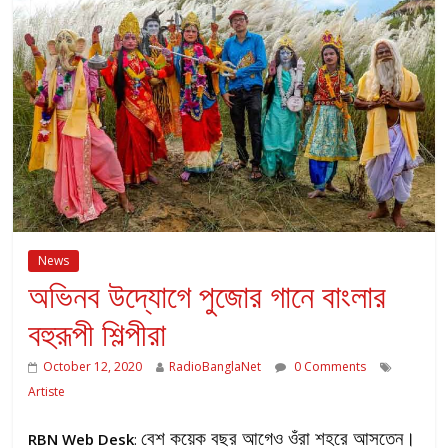
News
অভিনব উদ্যোগে পুজোর গানে বাংলার
বহুরূপী শিল্পীরা
October 12, 2020
RadioBanglaNet
0 Comments
Artiste
বেশ কয়েক বছর আগেও ওঁরা শহরে আসতেন।
RBN Web Desk
: