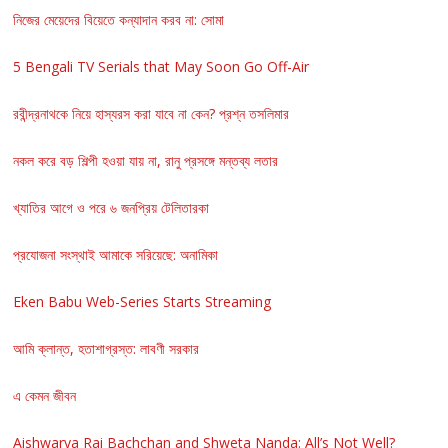
নিজের মেয়েদের বিয়েতে কন্যাদান করব না: সোমা
5 Bengali TV Serials that May Soon Go Off-Air
রবীন্দ্রনাথকে নিয়ে হাস্যরস করা যাবে না কেন? প্রশ্ন তসলিমার
নকল করে বড় শিল্পী হওয়া যায় না, রানু প্রসঙ্গে মন্তব্য লতার
খ্যাতির আগে ও পরে ৬ জনপ্রিয় টেলিতারকা
প্রযোজনা সংস্থাই আমাকে সরিয়েছে: অনামিকা
Eken Babu Web-Series Starts Streaming
আমি ক্লান্ত, হতাশাগ্রস্ত: লাবণী সরকার
এ কেমন জীবন
Aishwarya Rai Bachchan and Shweta Nanda: All’s Not Well?