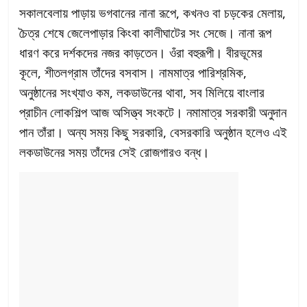
সকালবেলায় পাড়ায় ভগবানের নানা রূপে, কখনও বা চড়কের মেলায়,
চৈত্র শেষে জেলেপাড়ার কিংবা কালীঘাটের সং সেজে। নানা রূপ
ধারণ করে দর্শকদের নজর কাড়তেন। ওঁরা বহুরূপী। বীরভূমের
কূলে, শীতলগ্রাম তাঁদের বসবাস। নামমাত্র পারিশ্রমিক,
অনুষ্ঠানের সংখ্যাও কম, লকডাউনের থাবা, সব মিলিয়ে বাংলার
প্রাচীন লোকশিল্প আজ অসিত্ত্ব সংকটে। নমামাত্র সরকারী অনুদান
পান তাঁরা। অন্য সময় কিছু সরকারি, বেসরকারি অনুষ্ঠান হলেও এই
লকডাউনের সময় তাঁদের সেই রোজগারও বন্ধ।