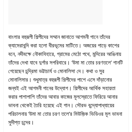
বাংলার বহুরূপী শিল্পীদের সম্মান জানাতে আগমনী গানে তাঁদের
ক্যামেরাবন্দি করা হলো বীরভূমের মাটিতে। অজয়ের পাড়ে কাশের
বনে, নদীবক্ষে নৌকাবিহারে, গ্রামের মেঠো পথে, মন্দিরের আঙিনায়
তাঁদের দেখা যাবে দুর্গার সপরিবারে। ‘উমা মা তোর চরণতলে’ গানটি
গেয়েছেন চন্দ্রিমা ভট্টাচার্য ও মোনালিসা দে। কথা ও সুর
মোনালিসার। শুধুমাত্র বহুরূপী শিল্পীদের পাশে এসে দাঁড়ানোর
জন্যই এই আগমনী গানের উদ্যোগ। শিল্পীদের আর্থিক সহায়তা
করার পাশাপাশি তাঁদের আবার কাজের মূলস্রোতে ফিরিয়ে আনার
ভাবনা থেকেই তৈরি হয়েছে এই গান। সৌরভ বন্দ্যোপাধ্যায়ের
পরিচালনায় ‘উমা মা তোর চরণ তলে’র মিউজ়িক ভিডিওর মূল ভাবনা
সুদীপ্ত চন্দের।