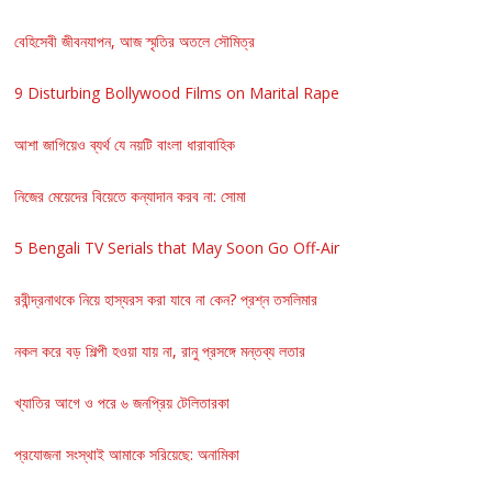
বেহিসেবী জীবনযাপন, আজ স্মৃতির অতলে সৌমিত্র
9 Disturbing Bollywood Films on Marital Rape
আশা জাগিয়েও ব্যর্থ যে নয়টি বাংলা ধারাবাহিক
নিজের মেয়েদের বিয়েতে কন্যাদান করব না: সোমা
5 Bengali TV Serials that May Soon Go Off-Air
রবীন্দ্রনাথকে নিয়ে হাস্যরস করা যাবে না কেন? প্রশ্ন তসলিমার
নকল করে বড় শিল্পী হওয়া যায় না, রানু প্রসঙ্গে মন্তব্য লতার
খ্যাতির আগে ও পরে ৬ জনপ্রিয় টেলিতারকা
প্রযোজনা সংস্থাই আমাকে সরিয়েছে: অনামিকা