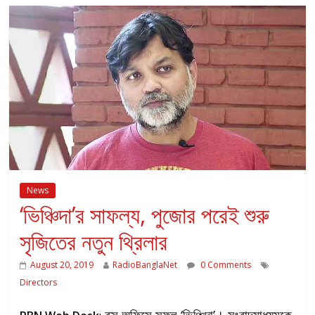
News
‘ভিঞ্চিদা’র সাফল্য, পুজোর পরেই শুরু
সৃজিতের নতুন থ্রিলার
August 20, 2019
RadioBanglaNet
0 Comments
Directors
বক্স অফিসে সফল ‘ভিঞ্চিদা’। সংবাদমাধ্যমকে