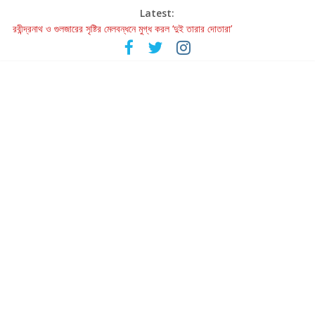
Latest:
হাওয়া বদলের টলিউডে ‘তুমি এলে তাই’
রবীন্দ্রনাথ ও গুলজারের সৃষ্টির মেলবন্ধনে মুগ্ধ করল ‘দুই তারার দোতারা’
কলের গান থেকে রীলস্ — বাঙালির গান শোনার বিবর্তনের গল্প
জগন্নাথমঙ্গলম্ — বাংলায় প্রথমবার মঞ্চে এবার রথযাত্রার উদযাপন
Retribution: A Thought-Provoking Short Film That Challenges
Our Understanding of Justice