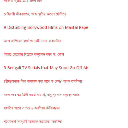
পরকীয়া খ্যাত ১১টি বাংলা ছবি
বেহিসেবী জীবনযাপন, আজ স্মৃতির অতলে সৌমিত্র
9 Disturbing Bollywood Films on Marital Rape
আশা জাগিয়েও ব্যর্থ যে নয়টি বাংলা ধারাবাহিক
নিজের মেয়েদের বিয়েতে কন্যাদান করব না: সোমা
5 Bengali TV Serials that May Soon Go Off-Air
রবীন্দ্রনাথকে নিয়ে হাস্যরস করা যাবে না কেন? প্রশ্ন তসলিমার
নকল করে বড় শিল্পী হওয়া যায় না, রানু প্রসঙ্গে মন্তব্য লতার
খ্যাতির আগে ও পরে ৬ জনপ্রিয় টেলিতারকা
প্রযোজনা সংস্থাই আমাকে সরিয়েছে: অনামিকা