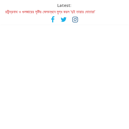
Latest:
রবীন্দ্রনাথ ও গুলজারের সৃষ্টির মেলবন্ধনে মুগ্ধ করল ‘দুই তারার দোতারা’
কলের গান থেকে রীলস্ — বাঙালির গান শোনার বিবর্তনের গল্প
জগন্নাথমঙ্গলম্ — বাংলায় প্রথমবার মঞ্চে এবার রথযাত্রার উদযাপন
Retribution: A Thought-Provoking Short Film That Challenges
Our Understanding of Justice
হাওয়া বদলের টলিউডে ‘তুমি এলে তাই’