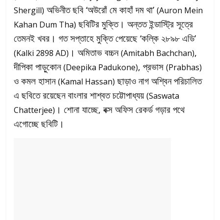
অভিনীত ছবি ‘অউরোঁ মে কাহাঁ দম থা’
Shergill)
(
Auron Mein
ছবিটির
মুক্তি। অন্তত ইন্ডাস্ট্রি সূত্রে
Kahan Dum Tha)
তেমনই খবর। গত সপ্তাহে মুক্তি পেয়েছে ‘কল্কি ২৮৯৮ এডি’
। অমিতাভ বচ্চন
,
(Kalki 2898 AD)
(Amitabh Bachchan)
দীপিকা পাড়ুকোন
, প্রভাস
(Deepika Padukone)
(Prabhas)
ও কমল হাসান
ছাড়াও নাগ অশ্বিন পরিচালিত
(Kamal Hassan)
এ ছবিতে রয়েছেন বাংলার শাশ্বত চট্টোপাধ্যয়
(Saswata
। শোনা যাচ্ছে, বক্স অফিস রেকর্ড গড়ার পথে
Chatterjee)
এগোচ্ছে ছবিটি।