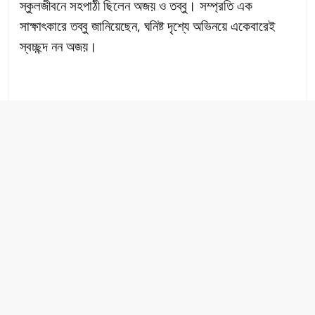
স্কুলজীবনে সহপাঠী ছিলেন অজয় ও তব্বু। সম্প্রতি এক
সাক্ষাৎকারে তব্বু জানিয়েছেন, ঘনিষ্ট দৃশ্যে অভিনয়ে একেবারেই
স্বচ্ছন্দ নন অজয়।