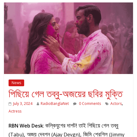
News
পিছিয়ে গেল তব্বু-অজয়ের ছবির মুক্তি
,
July 3, 2024
RadioBanglaNet
0 Comments
Actors
Actress
কল্কিযুগের দাপট! তাই পিছিয়ে গেল তব্বু
RBN Web Desk
:
, অজয় দেবগন
, জিমি শেরগিল
(Tabu)
(Ajay Devgn)
(Jimmy