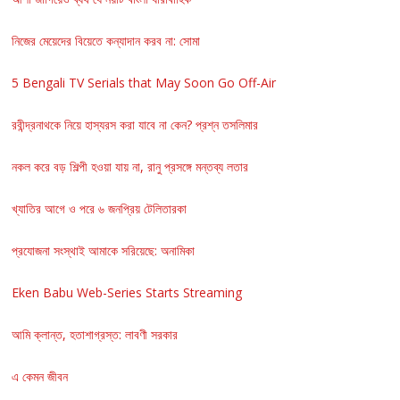
নিজের মেয়েদের বিয়েতে কন্যাদান করব না: সোমা
5 Bengali TV Serials that May Soon Go Off-Air
রবীন্দ্রনাথকে নিয়ে হাস্যরস করা যাবে না কেন? প্রশ্ন তসলিমার
নকল করে বড় শিল্পী হওয়া যায় না, রানু প্রসঙ্গে মন্তব্য লতার
খ্যাতির আগে ও পরে ৬ জনপ্রিয় টেলিতারকা
প্রযোজনা সংস্থাই আমাকে সরিয়েছে: অনামিকা
Eken Babu Web-Series Starts Streaming
আমি ক্লান্ত, হতাশাগ্রস্ত: লাবণী সরকার
এ কেমন জীবন