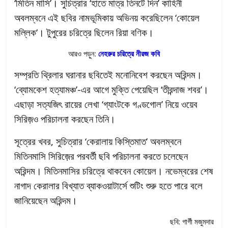
‘মিতিন মাসি’। সুচিত্রার ‘হাতে মাত্র তিনটে দিন’ কাহিনী
অবলম্বনে এই ছবির নামভূমিকায় অভিনয় করেছিলেন ‘কোয়েল
মল্লিক’। টুপুরের চরিত্রে ছিলেন রিয়া বণিক।
আরও পড়ুন:
নেহরুর চরিত্রে নীরজ কবি
সম্প্রতি থ্রিলার ঘরানার ছবিতেই মনোনিবেশ করছেন অরিন্দম।
‘ব্যোমকেশ হত্যামঞ্চ’-এর আগে মুক্তি পেয়েছিল ‘তীরন্দাজ শবর’।
এছাড়া সত্যজিৎ রায়ের লেখা ‘গ্যাংটকে গণ্ডগোল’ নিয়ে ওয়েব
সিরিজ়ও পরিচালনা করছেন তিনি।
সূত্রের খবর, সুচিত্রার ‘কেরালায় কিস্তিমাত’ অবলম্বনে
মিতিনমাসি সিরিজ়ের পরবর্তী ছবি পরিচালনা করতে চলেছেন
অরিন্দম। মিতিনমাসির চরিত্রে থাকবেন কোয়েল। নভেম্বরের শেষ
নাগাদ কেরালার বিখ্যাত ব্যাকওয়াটার্সে শুটিং শুরু হতে পারে বলে
জানিয়েছেন অরিন্দম।
ছবি: গার্গী মজুমদার