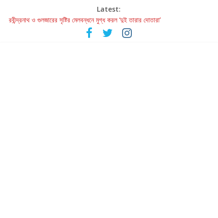
Latest:
রবীন্দ্রনাথ ও গুলজারের সৃষ্টির মেলবন্ধনে মুগ্ধ করল ‘দুই তারার দোতারা’
কলের গান থেকে রীলস্ — বাঙালির গান শোনার বিবর্তনের গল্প
জগন্নাথমঙ্গলম্ — বাংলায় প্রথমবার মঞ্চে এবার রথযাত্রার উদযাপন
Retribution: A Thought-Provoking Short Film That Challenges
Our Understanding of Justice
হাওয়া বদলের টলিউডে ‘তুমি এলে তাই’