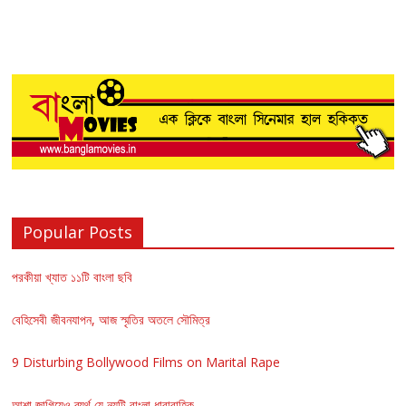
Popular Posts
পরকীয়া খ্যাত ১১টি বাংলা ছবি
বেহিসেবী জীবনযাপন, আজ স্মৃতির অতলে সৌমিত্র
9 Disturbing Bollywood Films on Marital Rape
আশা জাগিয়েও ব্যর্থ যে নয়টি বাংলা ধারাবাহিক