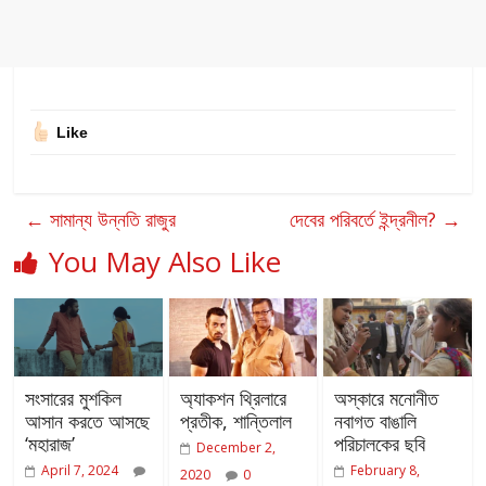
Like
←
সামান্য উন্নতি রাজুর
দেবের পরিবর্তে ইন্দ্রনীল?
→
You May Also Like
সংসারের মুশকিল
অ্যাকশন থ্রিলারে
অস্কারে মনোনীত
আসান করতে আসছে
প্রতীক, শান্তিলাল
নবাগত বাঙালি
‘মহারাজ’
পরিচালকের ছবি
December 2,
April 7, 2024
February 8,
2020
0