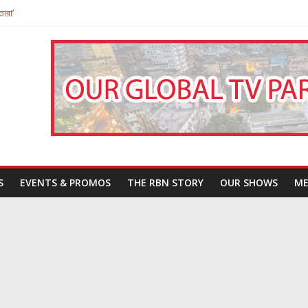
তারা’
পন
That Challenges Our Understanding of Justice
S
EVENTS & PROMOS
THE RBN STORY
OUR SHOWS
ME