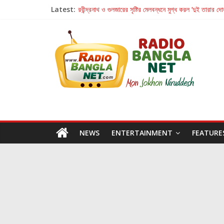
Latest:
রবীন্দ্রনাথ ও গুলজারের সৃষ্টির মেলবন্ধনে মুগ্ধ করল ‘দুই তারার দো
কলের গান থেকে রীলস্ — বাঙালির গান শোনার বিবর্তনের গল্প
জগন্নাথমঙ্গলম্ — বাংলায় প্রথমবার মঞ্চে এবার রথযাত্রার উদযা
Retribution: A Thought-Provoking Short Film 
হাওয়া বদলের টলিউডে ‘তুমি এলে তাই’
NEWS
ENTERTAINMENT
FEATURE