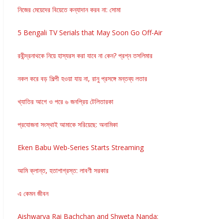
নিজের মেয়েদের বিয়েতে কন্যাদান করব না: সোমা
5 Bengali TV Serials that May Soon Go Off-Air
রবীন্দ্রনাথকে নিয়ে হাস্যরস করা যাবে না কেন? প্রশ্ন তসলিমার
নকল করে বড় শিল্পী হওয়া যায় না, রানু প্রসঙ্গে মন্তব্য লতার
খ্যাতির আগে ও পরে ৬ জনপ্রিয় টেলিতারকা
প্রযোজনা সংস্থাই আমাকে সরিয়েছে: অনামিকা
Eken Babu Web-Series Starts Streaming
আমি ক্লান্ত, হতাশাগ্রস্ত: লাবণী সরকার
এ কেমন জীবন
Aishwarya Rai Bachchan and Shweta Nanda: