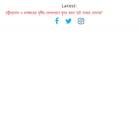
Latest:
রবীন্দ্রনাথ ও গুলজারের সৃষ্টির মেলবন্ধনে মুগ্ধ করল ‘দুই তারার দোতারা’
কলের গান থেকে রীলস্ — বাঙালির গান শোনার বিবর্তনের গল্প
জগন্নাথমঙ্গলম্ — বাংলায় প্রথমবার মঞ্চে এবার রথযাত্রার উদযাপন
Retribution: A Thought-Provoking Short Film That Challenges
Our Understanding of Justice
হাওয়া বদলের টলিউডে ‘তুমি এলে তাই’