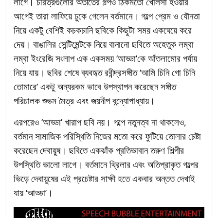
লাগে। চরিত্রগুলোর অতীতের গল্পও ঠিকমতো খোলসা হওয়ার
আগেই তারা লাফিয়ে ঢুকে গেলেন বর্তমানে। গল্পে প্রেম ও যৌনতা
নিয়ে একটু বেশিই কচকচানি ছবিকে কিছুটা সময় একঘেয়ে করে
দেয়। বাঙালির সেন্টিমেন্টকে নিয়ে বানানো ছবিতে অহেতুক লম্বা
লম্বা ইংরেজি সংলাপ এক একসময় ‘আড্ডা’কে আঁতলামোর পর্যায়
নিয়ে যায়। ছবির শেষে ব্যবহৃত রবীন্দ্রসঙ্গীত ‘আমি চিনি গো চিনি
তোমারে’ একটু অন্যরকম ভাবে উপস্থাপন করেছেন সঙ্গীত
পরিচালক শুভম মৈত্র এবং জয়দীপ বন্দ্যোপাধ্যায়।
এরপরেও ‘আড্ডা’ খারাপ ছবি নয়। গল্পে নতুনত্ব না থাকলেও,
বর্তমান সামাজিক পরিস্থিতি নিজের মতো করে ফুটিয়ে তোলার চেষ্টা
করেছেন দেবায়ুষ। ছবিতে একঝাঁক প্রতিভাবান তরুণ শিল্পীর
উপস্থিতি ভালো লাগে। বর্তমানে থ্রিলার এবং অতিপ্রাকৃত গল্পের
ভিড়ে দেবায়ুষের এই প্রচেষ্টার সাক্ষী হতে একবার অন্তত দেখাই
যায় ‘আড্ডা’।