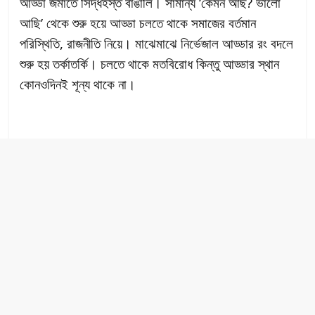
আড্ডা জমাতে সিদ্ধহস্ত বাঙালি। সামান্য ‘কেমন আছ? ভালো
আছি’ থেকে শুরু হয়ে আড্ডা চলতে থাকে সমাজের বর্তমান
পরিস্থিতি, রাজনীতি নিয়ে। মাঝেমাঝে নির্ভেজাল আড্ডার রং বদলে
শুরু হয় তর্কাতর্কি। চলতে থাকে মতবিরোধ কিন্তু আড্ডার স্থান
কোনওদিনই শূন্য থাকে না।