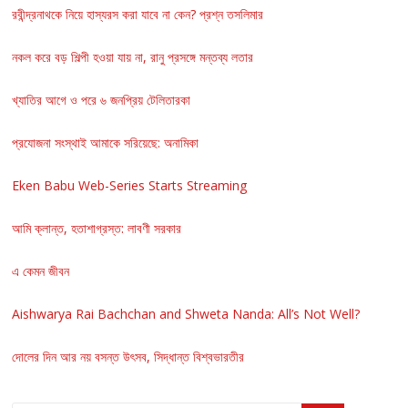
রবীন্দ্রনাথকে নিয়ে হাস্যরস করা যাবে না কেন? প্রশ্ন তসলিমার
নকল করে বড় শিল্পী হওয়া যায় না, রানু প্রসঙ্গে মন্তব্য লতার
খ্যাতির আগে ও পরে ৬ জনপ্রিয় টেলিতারকা
প্রযোজনা সংস্থাই আমাকে সরিয়েছে: অনামিকা
Eken Babu Web-Series Starts Streaming
আমি ক্লান্ত, হতাশাগ্রস্ত: লাবণী সরকার
এ কেমন জীবন
Aishwarya Rai Bachchan and Shweta Nanda: All’s Not Well?
দোলের দিন আর নয় বসন্ত উৎসব, সিদ্ধান্ত বিশ্বভারতীর