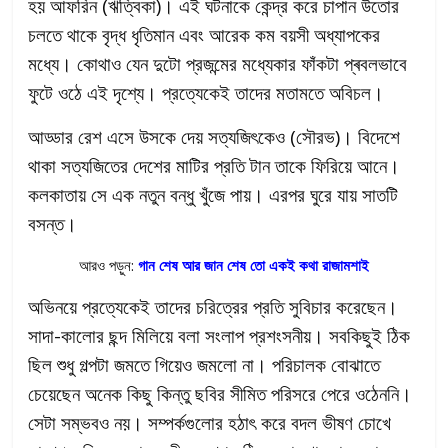
হয় আফরিন (ঋত্বিকা)। এই ঘটনাকে কেন্দ্র করে চাপান উতোর
চলতে থাকে বৃদ্ধ ধৃতিমান এবং আরেক কম বয়সী অধ্যাপকের
মধ্যে। কোথাও যেন দুটো প্রজন্মের মধ্যেকার ফাঁকটা প্ৰবলভাবে
ফুটে ওঠে এই দৃশ্যে। প্রত্যেকেই তাদের মতামতে অবিচল।
আড্ডার রেশ এসে উসকে দেয় সত্যজিৎকেও (সৌরভ)। বিদেশে
থাকা সত্যজিতের দেশের মাটির প্রতি টান তাকে ফিরিয়ে আনে।
কলকাতায় সে এক নতুন বন্ধু খুঁজে পায়। এরপর ঘুরে যায় সাতটি
বসন্ত।
আরও পড়ুন:
গান শেষ আর জান শেষ তো একই কথা রাজামশাই
অভিনয়ে প্রত্যেকেই তাদের চরিত্রের প্রতি সুবিচার করেছেন।
সাদা-কালোর ছন্দ মিলিয়ে বলা সংলাপ প্রশংসনীয়। সবকিছুই ঠিক
ছিল শুধু গল্পটা জমতে গিয়েও জমলো না। পরিচালক বোঝাতে
চেয়েছেন অনেক কিছু কিন্তু ছবির সীমিত পরিসরে পেরে ওঠেননি।
সেটা সম্ভবও নয়। সম্পর্কগুলোর হঠাৎ করে বদল ভীষণ চোখে