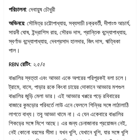
পরিচালনা
: দেবায়ুষ চৌধুরী
অভিনয়ে
: সৌমিত্র চট্টোপাধ্যায়, সব্যসাচী চক্রবর্তী, দীপাংশু আচার্য,
সায়নী ঘোষ, ইন্দ্রাশিস রায়, সৌরভ দাস, প্রান্তিক বন্দ্যোপাধ্যায়,
স্বর্ণাভ বন্দ্যোপাধ্যায়, দেবপ্রসাদ হালদার, জিৎ দাস, ঋত্বিকা
পাল।
রেটিং
: ২.৫/৫
RBN
বাঙালির স্বত্তা এবং আড্ডা একে অপরের পরিপূরকই বলা চলে।
ট্রামে, বাসে, পাড়ার রকে কিংবা চায়ের দোকানে আড্ডায় মশগুল
বাঙালির জুড়ি মেলা ভার। এই আড্ডার খপ্পরে পড়ে রবিবারের
বাজারে কুমড়োর পরিবর্তে লাউ এনে ফেললে গিন্নির সঙ্গে লাঠালাঠি
লাগতে বাধ্য। তবু আড্ডা থামে না। এ যেন একেবারে বাঙালির
শিকড়ের সঙ্গে মিশে আছে। এর জন্য চেনাজানার প্রয়োজন নেই,
নেই কোনো বয়সের সীমা। যখন খুশি, যেখানে খুশি, যার সঙ্গে খুশি