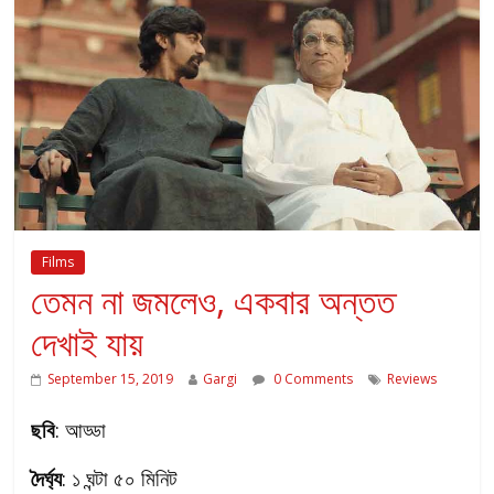
Films
তেমন না জমলেও, একবার অন্তত
দেখাই যায়
September 15, 2019
Gargi
0 Comments
Reviews
ছবি
: আড্ডা
দৈর্ঘ্য
: ১ ঘন্টা ৫০ মিনিট