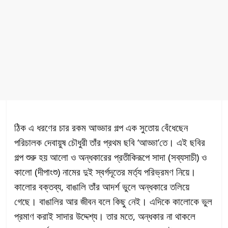
ঠিক এ ধরণের চার রকম আড্ডার গল্প এক সুতোয় বেঁধেছেন
পরিচালক দেবায়ুষ চৌধুরী তাঁর প্রথম ছবি ‘আড্ডা’তে। এই ছবির
গল্প শুরু হয় আলো ও অন্ধকারের প্রতীকিরূপে সাদা (সব্যসাচী) ও
কালো (দীপাংশু) নামের দুই স্বর্গদূতের মর্ত্য পরিভ্রমণ নিয়ে।
কালোর বক্তব্য, বাঙালি তাঁর আদর্শ ভুলে অন্ধকারে তলিয়ে
গেছে। বাঙালির আর জীবন বলে কিছু নেই। এদিকে কালোকে ভুল
প্রমাণ করাই সাদার উদ্দেশ্য। তার মতে, অন্ধকার না থাকলে