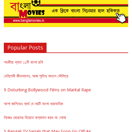
Popular Posts
পরকীয়া খ্যাত ১১টি বাংলা ছবি
বেহিসেবী জীবনযাপন, আজ স্মৃতির অতলে সৌমিত্র
9 Disturbing Bollywood Films on Marital Rape
আশা জাগিয়েও ব্যর্থ যে নয়টি বাংলা ধারাবাহিক
নিজের মেয়েদের বিয়েতে কন্যাদান করব না: সোমা
5 Bengali TV Serials that May Soon Go Off-Air