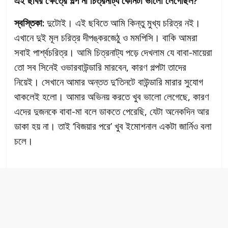
এই ছবির ক্ষেত্রে গল্প না চিত্রনাট্য কোনটা ভালো লেগেছিল?
স্বস্তিকা:
দুটোই। এই ছবিতে আমি কিন্তু মুখ্য চরিত্র নই।
এখানে দুই মূল চরিত্র দীপঙ্করজেঠু ও মমপিসি। বাকি আমরা
সবাই পার্শ্বচরিত্র। আমি চিত্রনাট্য পড়ে দেখলাম যে বাবা-মায়েরা
তো সব সিনেই ওভারবাউন্ডারি মারবেন, কারণ গল্পটা তাদের
নিয়েই। সেখানে আমার অন্তত দু’তিনটে বাউন্ডারি মারার সুযোগ
থাকলেই হলো। আমার অভিনয় করতে খুব ভালো লেগেছে, কারণ
এদের দুজনকে বাবা-মা বলে ডাকতে পেরেছি, যেটা অনেকদিন আর
ডাকা হয় না। তাই ‘বিজয়ার পরে’ খুব ইমোশনাল একটা জার্নিও বলা
চলে।