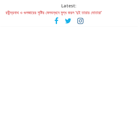
Latest:
হাওয়া বদলের টলিউডে ‘তুমি এলে তাই’
রবীন্দ্রনাথ ও গুলজারের সৃষ্টির মেলবন্ধনে মুগ্ধ করল ‘দুই তারার দোতারা’
কলের গান থেকে রীলস্ — বাঙালির গান শোনার বিবর্তনের গল্প
জগন্নাথমঙ্গলম্ — বাংলায় প্রথমবার মঞ্চে এবার রথযাত্রার উদযাপন
Retribution: A Thought-Provoking Short Film That Challenges
Our Understanding of Justice