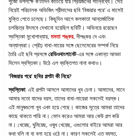
পুজো উপলক্ষে ক’টাদিন কাটিয়ে যায় প্রিয়জনের সান্নিধ্যে। সেই
নিয়েই পরিচালক অভিজিৎ শ্রীদাসের ছবি ‘বিজয়ার পরে’ এ মাসেই
মুক্তি পেতে চলেছে। কিছুদিন আগে কলকাতা আন্তর্জাতিক
চলচ্চিত্র উৎসবে দেখানো হয়েছিল ছবিটি। অভিনয়ে রয়েছেন
স্বস্তিকা মুখোপাধ্যায়,
মমতা শঙ্কর
, দীপঙ্কর দে এবং
অন্যান্যরা। প্রৌঢ় বাবা-মায়ের সঙ্গে ছেলেমেয়ের সম্পর্ক নিয়ে
তৈরি এই ছবি প্রসঙ্গে
রেডিওবাংলানেট
-এর সঙ্গে একান্ত আড্ডা
দিলেন স্বস্তিকা। উঠে এল ব্যক্তিগত নানা কথাও।
‘বিজয়ার পরে’ ছবির গল্পটা কী নিয়ে?
স্বস্তিকা
: এই গল্পটা আসলে আমাদের খুব চেনা। আমাদের, মানে
আমার মতো যাদের বয়স, তাদের বাবা-মায়েরা সকলেই বয়স্ক।
এই মানুষগুলো খুব একা হয়ে গেছে। কাজের সূত্রে আমরা তাদের
কাছে থাকতে পারি না। ফোন করেও আমরা আর কেউ গল্প করি
না। খেয়েছ, ঘুমিয়েছ, ওষুধ খেয়েছ, এগুলোর বাইরে আমরা আর
কথা বলি না বা বলা হয়ে ওঠে না। কারণ সকলেই এত ব্যস্ত,