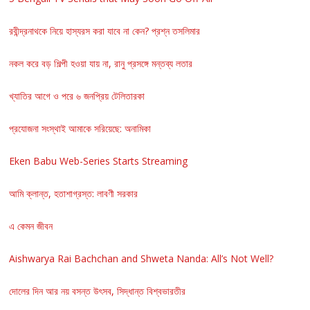
রবীন্দ্রনাথকে নিয়ে হাস্যরস করা যাবে না কেন? প্রশ্ন তসলিমার
নকল করে বড় শিল্পী হওয়া যায় না, রানু প্রসঙ্গে মন্তব্য লতার
খ্যাতির আগে ও পরে ৬ জনপ্রিয় টেলিতারকা
প্রযোজনা সংস্থাই আমাকে সরিয়েছে: অনামিকা
Eken Babu Web-Series Starts Streaming
আমি ক্লান্ত, হতাশাগ্রস্ত: লাবণী সরকার
এ কেমন জীবন
Aishwarya Rai Bachchan and Shweta Nanda: All’s Not Well?
দোলের দিন আর নয় বসন্ত উৎসব, সিদ্ধান্ত বিশ্বভারতীর