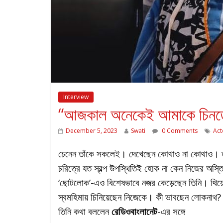
Interview
“আজকাল অনেকেই আমাকে চিনতে
December 5, 2023
Swati
0 Comments
Act
চেনেন তাঁকে সকলেই। দেখেছেন কোথাও না কোথাও। তবে ‘
চরিত্রে যত স্বল্প উপস্থিতিই হোক না কেন নিজের অস্তি
‘ছোটলোক’-এও বিশেষভাবে নজর কেড়েছেন তিনি। থিয়েট
স্বমহিমায় চিনিয়েছেন নিজেকে। কী ভাবছেন লোকনাথ? কম
তিনি কথা বললেন
রেডিওবাংলানেট
-এর সঙ্গে