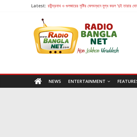
Latest:
রবীন্দ্রনাথ ও গুলজারের সৃষ্টির মেলবন্ধনে মুগ্ধ করল ‘দুই তারার দো
কলের গান থেকে রীলস্ — বাঙালির গান শোনার বিবর্তনের গল্প
জগন্নাথমঙ্গলম্ — বাংলায় প্রথমবার মঞ্চে এবার রথযাত্রার উদযা
Retribution: A Thought-Provoking Short Film 
হাওয়া বদলের টলিউডে ‘তুমি এলে তাই’
NEWS
ENTERTAINMENT
FEATURE