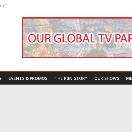
তারা’
পন
That Challenges Our Understanding of Justice
S
EVENTS & PROMOS
THE RBN STORY
OUR SHOWS
ME