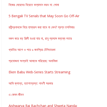
নিজের মেয়েদের বিয়েতে কন্যাদান করব না: সোমা
5 Bengali TV Serials that May Soon Go Off-Air
রবীন্দ্রনাথকে নিয়ে হাস্যরস করা যাবে না কেন? প্রশ্ন তসলিমার
নকল করে বড় শিল্পী হওয়া যায় না, রানু প্রসঙ্গে মন্তব্য লতার
খ্যাতির আগে ও পরে ৬ জনপ্রিয় টেলিতারকা
প্রযোজনা সংস্থাই আমাকে সরিয়েছে: অনামিকা
Eken Babu Web-Series Starts Streaming
আমি ক্লান্ত, হতাশাগ্রস্ত: লাবণী সরকার
এ কেমন জীবন
Aishwarya Rai Bachchan and Shweta Nanda: