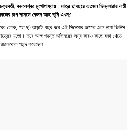
রাজ চক্রবর্তী, কমলেশ্বর মুখোপাধ্যায়। মাত্র দু’বছরে এতজন ভিন্নধারার নামী
ত কাজের চাপ সামলে কেমন আছ তুমি এখন?
টারের লোক, গত দু’-আড়াই বছর ধরে এই সিনেমার জগতে এসে নানা জিনিস
ছাত্রের মতো। তবে আজ পর্যন্ত অভিনয়ের জন্য কারও কাছে বকা খেতে
রিচালকেরা পছন্দ করেছেন।