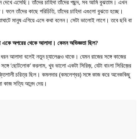
ন দেখে এসেছি। তাঁদের চাহিদা তাঁদের পছন্দ, সব আমি বুঝতাম। এখন
ি। ফলে তাঁদের কাছে পরিচিতি, তাঁদের চাহিদা এগুলো বুঝতে হচ্ছে।
াটে মানুষ এগিয়ে এসে কথা বলেন। সেটা ভালোই লাগে। তবে ছবি বা
েকটা একে অপরের থেকে আলাদা। কেমন অভিজ্ঞতা ছিল?
ধরন আলাদা বলেই নতুন চ্যালেঞ্জও থাকে। যেমন রাজের সঙ্গে কাজের
ী) সঙ্গে ‘ছোটলোক’ করলাম, খুব ভালো একটা সিরিজ়, যেটা বাংলা সিরিজ়ের
ক্তিশালী চরিত্র ছিল। কমলদার (কমলেশ্বর) সঙ্গে কাজ করে অনেককিছু
ো কাজ সত্যি আনন্দ দেয়।