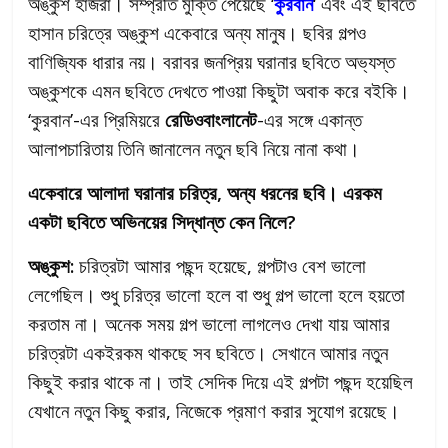
অঙ্কুশ হাজরা। সম্প্রতি মুক্তি পেয়েছে ‘
কুরবান
‘ এবং এই ছবিতে
হাসান চরিত্রে অঙ্কুশ একেবারে অন্য মানুষ। ছবির গল্পও
বাণিজ্যিক ধারার নয়। বরাবর জনপ্রিয় ঘরানার ছবিতে অভ্যস্ত
অঙ্কুশকে এমন ছবিতে দেখতে পাওয়া কিছুটা অবাক করে বইকি।
‘কুরবান’-এর প্রিমিয়রে
রেডিওবাংলানেট
-এর সঙ্গে একান্ত
আলাপচারিতায় তিনি জানালেন নতুন ছবি নিয়ে নানা কথা।
একেবারে আলাদা ঘরানার চরিত্র, অন্য ধরনের ছবি। এরকম
একটা ছবিতে অভিনয়ের সিদ্ধান্ত কেন নিলে?
অঙ্কুশ:
চরিত্রটা আমার পছন্দ হয়েছে, গল্পটাও বেশ ভালো
লেগেছিল। শুধু চরিত্র ভালো হলে বা শুধু গল্প ভালো হলে হয়তো
করতাম না। অনেক সময় গল্প ভালো লাগলেও দেখা যায় আমার
চরিত্রটা একইরকম থাকছে সব ছবিতে। সেখানে আমার নতুন
কিছুই করার থাকে না। তাই সেদিক দিয়ে এই গল্পটা পছন্দ হয়েছিল
যেখানে নতুন কিছু করার, নিজেকে প্রমাণ করার সুযোগ রয়েছে।