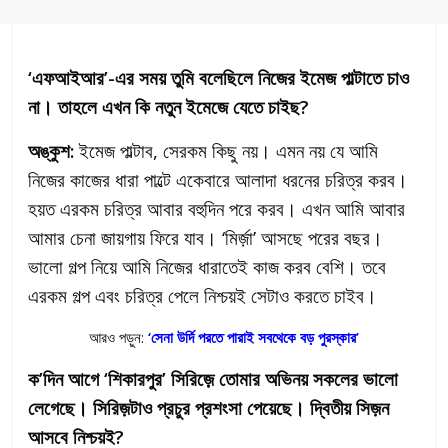
‘এফআইআর’-এর সময় তুমি বলেছিলে নিজের ইমেজ পাল্টাতে চাও
না। তাহলে এখন কি নতুন ইমেজে যেতে চাইছ?
অঙ্কুশ:
ইমেজ পাল্টাব, সেরকম কিছু নয়। এমন নয় যে আমি
নিজের কাজের ধারা পাল্টে একেবারে আলাদা ধরনের চরিত্র করব।
হয়ত এরকম চরিত্র আবার বহুদিন পরে করব। এখন আমি আবার
আমার চেনা জায়গায় ফিরে যাব। ‘মির্জ়া’ আসছে পরের বছর।
ভালো গল্প নিয়ে আমি নিজের ধারাতেই কাজ করব বেশি। তবে
এরকম গল্প এবং চরিত্র পেলে নিশ্চয়ই সেটাও করতে চাইব।
আরও পড়ুন:
‘সেনা উর্দি পরতে পারাই সবথেকে বড় পুরস্কার’
ক’দিন আগে ‘শিকারপুর’ সিরিজ়়ে তোমার অভিনয় সকলের ভালো
লেগেছে। সিরিজ়টাও প্রচুর প্রশংসা পেয়েছে। দ্বিতীয় সিজ়ন
আসবে নিশ্চয়ই?