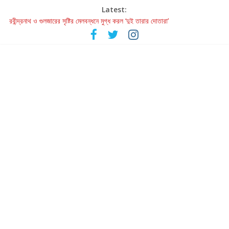
Latest:
রবীন্দ্রনাথ ও গুলজারের সৃষ্টির মেলবন্ধনে মুগ্ধ করল ‘দুই তারার দোতারা’
কলের গান থেকে রীলস্ — বাঙালির গান শোনার বিবর্তনের গল্প
জগন্নাথমঙ্গলম্ — বাংলায় প্রথমবার মঞ্চে এবার রথযাত্রার উদযাপন
Retribution: A Thought-Provoking Short Film That Challenges
Our Understanding of Justice
হাওয়া বদলের টলিউডে ‘তুমি এলে তাই’