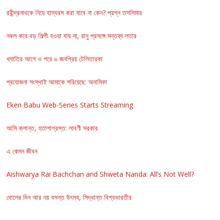
রবীন্দ্রনাথকে নিয়ে হাস্যরস করা যাবে না কেন? প্রশ্ন তসলিমার
নকল করে বড় শিল্পী হওয়া যায় না, রানু প্রসঙ্গে মন্তব্য লতার
খ্যাতির আগে ও পরে ৬ জনপ্রিয় টেলিতারকা
প্রযোজনা সংস্থাই আমাকে সরিয়েছে: অনামিকা
Eken Babu Web-Series Starts Streaming
আমি ক্লান্ত, হতাশাগ্রস্ত: লাবণী সরকার
এ কেমন জীবন
Aishwarya Rai Bachchan and Shweta Nanda: All’s Not Well?
দোলের দিন আর নয় বসন্ত উৎসব, সিদ্ধান্ত বিশ্বভারতীর