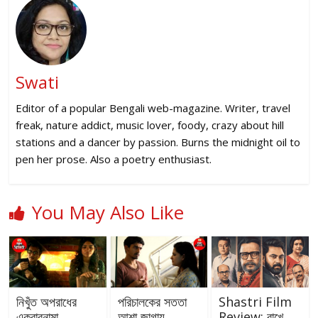
Swati
Editor of a popular Bengali web-magazine. Writer, travel
freak, nature addict, music lover, foody, crazy about hill
stations and a dancer by passion. Burns the midnight oil to
pen her prose. Also a poetry enthusiast.
You May Also Like
নিখুঁত অপরাধের
পরিচালকের সততা
Shastri Film
একরারনামা
আশা জাগায়
Review: রাখে