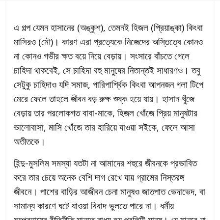
এ গল্প যেমন হাসানের (অঙ্কুশ), তেমনই হিজল (প্রিয়াঙ্কা) কিংবা
মাসিরও (মৌ)। কারণ এরা প্রত্যেকে নিজেদের অস্তিত্বে কোনও
না কোনও গভীর ক্ষত বয়ে নিয়ে বেড়ায়। সংসারে বাঁচতে গেলে
চাহিদা থাকবেই, সে চাহিদা বহু মানুষের নিতান্তই সাধারণও। তবু
সেটুকু চাহিদাও যদি সমাজ, পারিপার্শ্বিক কিংবা আপনজন গলা টিপে
মেরে ফেলে তাহলে জীবন বড় রুক্ষ শুষ্ক হয়ে যায়। হাসান খুঁজে
বেড়ায় তার পরলোকগত বাবা-মাকে, হিজল খোঁজে প্রিয় মানুষটার
ভালোবাসা, মাসি খোঁজে তার হারিয়ে যাওয়া সইকে, ফেলে আসা
অতীতকে।
হিন্দু-মুসলিম সমস্যা যতটা না আমাদের শহুরে জীবনকে প্রভাবিত
করে তার চেয়ে অনেক বেশি দাগ রেখে যায় গ্রামের নিস্তরঙ্গ
জীবনে। পাশের বাড়ির আজীবন চেনা মানুষও জাতপাত ভেদাভেদ, বা
সামান্য কারণে ঘটে যাওয়া বিবাদ ভুলতে পারে না। ধর্মীয়
সম্প্রদায়ের রীতিনীতি মানতে বাধ্য হয় প্রতিটি মানুষ। যে মানবে না