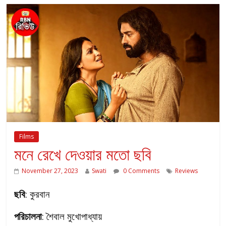
Films
মনে রেখে দেওয়ার মতো ছবি
November 27, 2023
Swati
0 Comments
Reviews
ছবি
: কুরবান
পরিচালনা
: শৈবাল মুখোপাধ্যায়