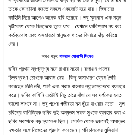
তাকে কোণঠাসা করতে সকলে একজোট হয়ে যায়। জিহাদের
কাহিনি নিয়ে আগেও অনেক ছবি হয়েছে। তবু ‘কুরবান’ এক নতুন
দৃষ্টিকোণ থেকে জিহাদকে তুলে ধরে। যেখানে ধর্মবিশ্বাস নয় বরং
কর্তব্যবোধ এবং অসহায়তা মানুষকে খাদের কিনারে দাঁড় করিয়ে
দেয়।
আরও পড়ুন:
থাকবেন সোনাক্ষী সিংহও
ছবির প্রথম স্বপ্নদৃশ্য মনে রাখার মতো। রূপাঞ্জন পালের
চিত্রগ্রহণ চোখকে আরাম দেয়। কিছু অসাধারণ ফ্রেম তৈরি
করেছেন তিনি নদী, পাখি এবং গ্রাম বাংলার ল্যান্ডস্কেপকে ব্যবহার
করে। ছবির কাহিনি এতটাই নিচু তারে বাঁধা যে সব দর্শকের হয়ত
ভালো লাগবে না। তবু গল্পের গভীরতা মন ছুঁয়ে যাওয়ার মতো। মূল
চরিত্রে বাণিজ্যিক ছবির দুই অন্যতম সফল মুখকে ব্যবহার করা এ
ছবির সবথেকে বড় চ্যালেঞ্জ ছিল। সেদিক থেকে দুজনেই অসম্ভব
দক্ষতার সঙ্গে নিজেদের প্রমাণ করেছেন। পরিচালকের মুন্সিয়ানা