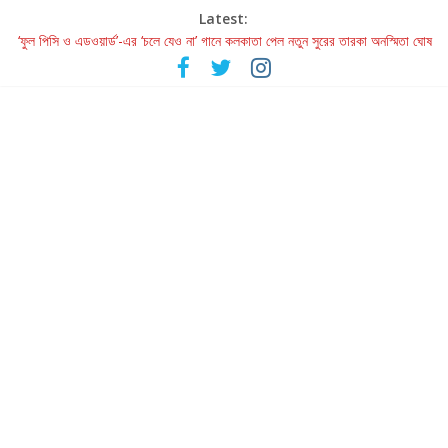
Latest:
‘ফুল পিসি ও এডওয়ার্ড’-এর ‘চলে যেও না’ গানে কলকাতা পেল নতুন সুরের তারকা অনস্মিতা ঘোষ
রবীন্দ্রনাথ ও গুলজারের সৃষ্টির মেলবন্ধনে মুগ্ধ করল ‘দুই তারার দোতারা’
কলের গান থেকে রীলস্ — বাঙালির গান শোনার বিবর্তনের গল্প
জগন্নাথমঙ্গলম্ — বাংলায় প্রথমবার মঞ্চে এবার রথযাত্রার উদযাপন
Retribution: A Thought-Provoking Short Film That Challenges
Our Understanding of Justice