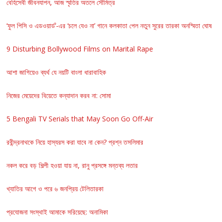
বেহিসেবী জীবনযাপন, আজ স্মৃতির অতলে সৌমিত্র
‘ফুল পিসি ও এডওয়ার্ড’-এর ‘চলে যেও না’ গানে কলকাতা পেল নতুন সুরের তারকা অনস্মিতা ঘোষ
9 Disturbing Bollywood Films on Marital Rape
আশা জাগিয়েও ব্যর্থ যে নয়টি বাংলা ধারাবাহিক
নিজের মেয়েদের বিয়েতে কন্যাদান করব না: সোমা
5 Bengali TV Serials that May Soon Go Off-Air
রবীন্দ্রনাথকে নিয়ে হাস্যরস করা যাবে না কেন? প্রশ্ন তসলিমার
নকল করে বড় শিল্পী হওয়া যায় না, রানু প্রসঙ্গে মন্তব্য লতার
খ্যাতির আগে ও পরে ৬ জনপ্রিয় টেলিতারকা
প্রযোজনা সংস্থাই আমাকে সরিয়েছে: অনামিকা