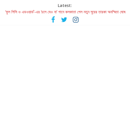
Latest:
‘ফুল পিসি ও এডওয়ার্ড’-এর ‘চলে যেও না’ গানে কলকাতা পেল নতুন সুরের তারকা অনস্মিতা ঘোষ
রবীন্দ্রনাথ ও গুলজারের সৃষ্টির মেলবন্ধনে মুগ্ধ করল ‘দুই তারার দোতারা’
কলের গান থেকে রীলস্ — বাঙালির গান শোনার বিবর্তনের গল্প
জগন্নাথমঙ্গলম্ — বাংলায় প্রথমবার মঞ্চে এবার রথযাত্রার উদযাপন
Retribution: A Thought-Provoking Short Film That Challenges
Our Understanding of Justice