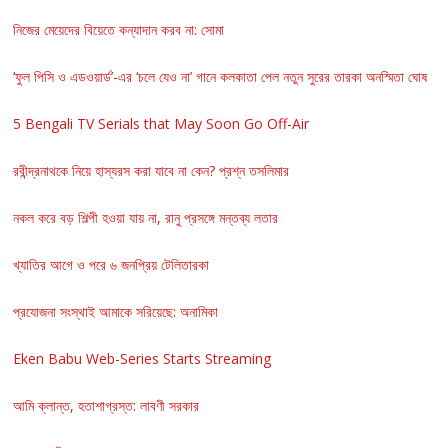
নিজের মেয়েদের বিয়েতে কন্যাদান করব না: সোমা
‘ফুল পিসি ও এডওয়ার্ড’-এর ‘চলে যেও না’ গানে কলকাতা পেল নতুন সুরের তারকা অনস্মিতা ঘোষ
5 Bengali TV Serials that May Soon Go Off-Air
রবীন্দ্রনাথকে নিয়ে হাস্যরস করা যাবে না কেন? প্রশ্ন তসলিমার
নকল করে বড় শিল্পী হওয়া যায় না, রানু প্রসঙ্গে মন্তব্য লতার
খ্যাতির আগে ও পরে ৬ জনপ্রিয় টেলিতারকা
প্রযোজনা সংস্থাই আমাকে সরিয়েছে: অনামিকা
Eken Babu Web-Series Starts Streaming
আমি ক্লান্ত, হতাশাগ্রস্ত: লাবণী সরকার