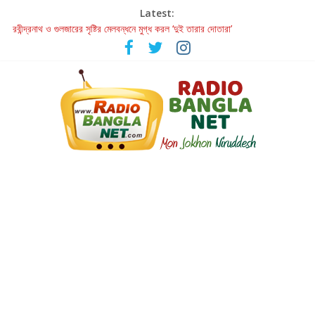
Latest:
রবীন্দ্রনাথ ও গুলজারের সৃষ্টির মেলবন্ধনে মুগ্ধ করল ‘দুই তারার দোতারা’
কলের গান থেকে রীলস্ — বাঙালির গান শোনার বিবর্তনের গল্প
জগন্নাথমঙ্গলম্ — বাংলায় প্রথমবার মঞ্চে এবার রথযাত্রার উদযাপন
Retribution: A Thought-Provoking Short Film That Challenges
Our Understanding of Justice
হাওয়া বদলের টলিউডে ‘তুমি এলে তাই’