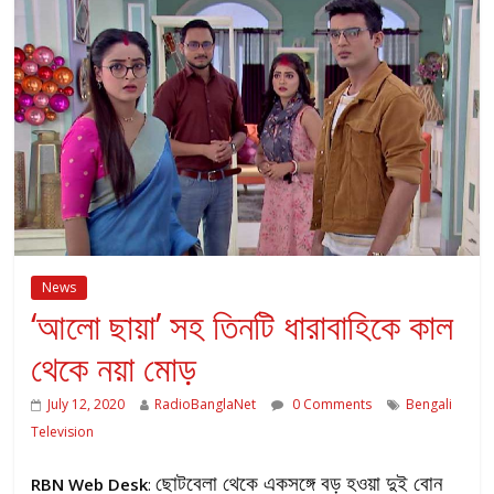
News
‘আলো ছায়া’ সহ তিনটি ধারাবাহিকে কাল
থেকে নয়া মোড়
July 12, 2020
RadioBanglaNet
0 Comments
Bengali
Television
ছোটবেলা থেকে একসঙ্গে বড় হওয়া দুই বোন
RBN Web Desk
: