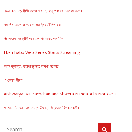
নকল করে বড় শিল্পী হওয়া যায় না, রানু প্রসঙ্গে মন্তব্য লতার
খ্যাতির আগে ও পরে ৬ জনপ্রিয় টেলিতারকা
প্রযোজনা সংস্থাই আমাকে সরিয়েছে: অনামিকা
Eken Babu Web-Series Starts Streaming
আমি ক্লান্ত, হতাশাগ্রস্ত: লাবণী সরকার
এ কেমন জীবন
Aishwarya Rai Bachchan and Shweta Nanda: All’s Not Well?
দোলের দিন আর নয় বসন্ত উৎসব, সিদ্ধান্ত বিশ্বভারতীর