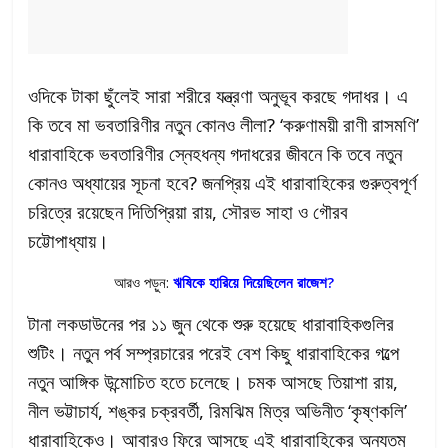
ওদিকে টাকা ছুঁলেই সারা শরীরে যন্ত্রণা অনুভূব করছে গদাধর। এ
কি তবে মা ভবতারিণীর নতুন কোনও লীলা? ‘করুণাময়ী রাণী রাসমণি’
ধারাবাহিকে ভবতারিণীর স্নেহধন্য গদাধরের জীবনে কি তবে নতুন
কোনও অধ্যায়ের সূচনা হবে? জনপ্রিয় এই ধারাবাহিকের গুরুত্বপূর্ণ
চরিত্রে রয়েছেন দিতিপ্রিয়া রায়, সৌরভ সাহা ও গৌরব
চট্টোপাধ্যায়।
আরও পড়ুন:
ঋষিকে হারিয়ে দিয়েছিলেন রাজেশ?
টানা লকডাউনের পর ১১ জুন থেকে শুরু হয়েছে ধারাবাহিকগুলির
শুটিং। নতুন পর্ব সম্প্রচারের পরেই বেশ কিছু ধারাবাহিকের গল্পে
নতুন আঙ্গিক উন্মোচিত হতে চলেছে। চমক আসছে তিয়াশা রায়,
নীল ভট্টাচার্য, শঙ্কর চক্রবর্তী, রিমঝিম মিত্র অভিনীত ‘কৃষ্ণকলি’
ধারাবাহিকেও। আবারও ফিরে আসছে এই ধারাবাহিকের অন্যতম