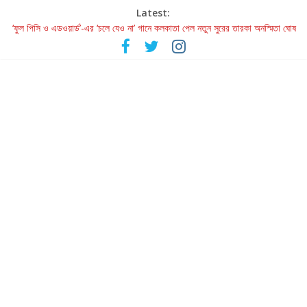
Latest:
‘ফুল পিসি ও এডওয়ার্ড’-এর ‘চলে যেও না’ গানে কলকাতা পেল নতুন সুরের তারকা অনস্মিতা ঘোষ
রবীন্দ্রনাথ ও গুলজারের সৃষ্টির মেলবন্ধনে মুগ্ধ করল ‘দুই তারার দোতারা’
কলের গান থেকে রীলস্ — বাঙালির গান শোনার বিবর্তনের গল্প
জগন্নাথমঙ্গলম্ — বাংলায় প্রথমবার মঞ্চে এবার রথযাত্রার উদযাপন
Retribution: A Thought-Provoking Short Film That Challenges
Our Understanding of Justice