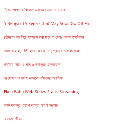
নিজের মেয়েদের বিয়েতে কন্যাদান করব না: সোমা
5 Bengali TV Serials that May Soon Go Off-Air
রবীন্দ্রনাথকে নিয়ে হাস্যরস করা যাবে না কেন? প্রশ্ন তসলিমার
নকল করে বড় শিল্পী হওয়া যায় না, রানু প্রসঙ্গে মন্তব্য লতার
খ্যাতির আগে ও পরে ৬ জনপ্রিয় টেলিতারকা
প্রযোজনা সংস্থাই আমাকে সরিয়েছে: অনামিকা
Eken Babu Web-Series Starts Streaming
আমি ক্লান্ত, হতাশাগ্রস্ত: লাবণী সরকার
এ কেমন জীবন