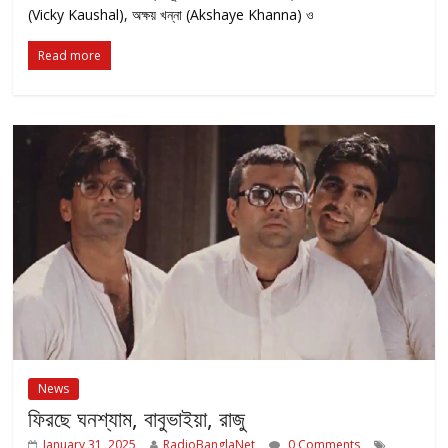
(Vicky Kaushal), অক্ষয় খন্না (Akshaye Khanna) ও
Read more
News
ফিরছে ঘনশ্যাম, বাবুভাইয়া, রাজু
January 31, 2025
RadioBanglaNet
0 Comments