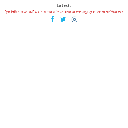
Latest:
‘ফুল পিসি ও এডওয়ার্ড’-এর ‘চলে যেও না’ গানে কলকাতা পেল নতুন সুরের তারকা অনস্মিতা ঘোষ
রবীন্দ্রনাথ ও গুলজারের সৃষ্টির মেলবন্ধনে মুগ্ধ করল ‘দুই তারার দোতারা’
কলের গান থেকে রীলস্ — বাঙালির গান শোনার বিবর্তনের গল্প
জগন্নাথমঙ্গলম্ — বাংলায় প্রথমবার মঞ্চে এবার রথযাত্রার উদযাপন
Retribution: A Thought-Provoking Short Film That Challenges
Our Understanding of Justice