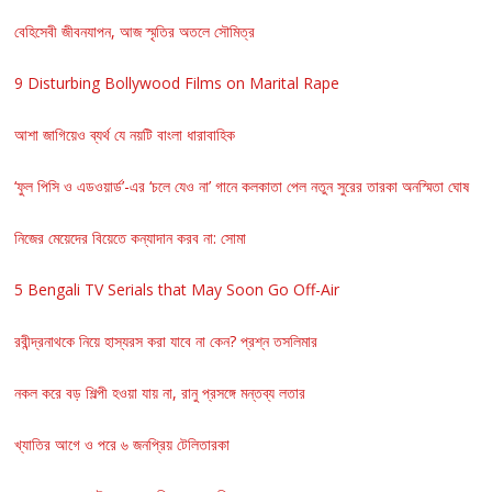
বেহিসেবী জীবনযাপন, আজ স্মৃতির অতলে সৌমিত্র
9 Disturbing Bollywood Films on Marital Rape
আশা জাগিয়েও ব্যর্থ যে নয়টি বাংলা ধারাবাহিক
‘ফুল পিসি ও এডওয়ার্ড’-এর ‘চলে যেও না’ গানে কলকাতা পেল নতুন সুরের তারকা অনস্মিতা ঘোষ
নিজের মেয়েদের বিয়েতে কন্যাদান করব না: সোমা
5 Bengali TV Serials that May Soon Go Off-Air
রবীন্দ্রনাথকে নিয়ে হাস্যরস করা যাবে না কেন? প্রশ্ন তসলিমার
নকল করে বড় শিল্পী হওয়া যায় না, রানু প্রসঙ্গে মন্তব্য লতার
খ্যাতির আগে ও পরে ৬ জনপ্রিয় টেলিতারকা