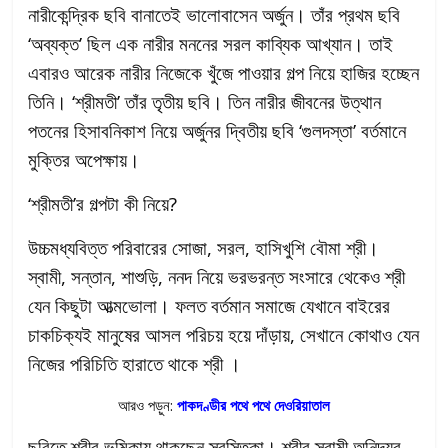
নারীকেন্দ্রিক ছবি বানাতেই ভালোবাসেন অর্জুন। তাঁর প্রথম ছবি
‘অব্যক্ত’ ছিল এক নারীর মননের সরল কাব্যিক আখ্যান। তাই
এবারও আরেক নারীর নিজেকে খুঁজে পাওয়ার গল্প নিয়ে হাজির হচ্ছেন
তিনি। ‘শ্রীমতী’ তাঁর তৃতীয় ছবি। তিন নারীর জীবনের উত্থান
পতনের হিসাবনিকাশ নিয়ে অর্জুনর দ্বিতীয় ছবি ‘গুলদস্তা’ বর্তমানে
মুক্তির অপেক্ষায়।
‘শ্রীমতী’র গল্পটা কী নিয়ে?
উচ্চমধ্যবিত্ত পরিবারের সোজা, সরল, হাসিখুশি বৌমা শ্রী।
স্বামী, সন্তান, শাশুড়ি, ননদ নিয়ে ভরভরন্ত সংসারে থেকেও শ্রী
যেন কিছুটা আত্মভোলা। ফলত বর্তমান সমাজে যেখানে বাইরের
চাকচিক্যই মানুষের আসল পরিচয় হয়ে দাঁড়ায়, সেখানে কোথাও যেন
নিজের পরিচিতি হারাতে থাকে শ্রী ।
আরও পড়ুন:
পাকদণ্ডীর পথে পথে দেওরিয়াতাল
ছবিতে শ্রীর ভূমিকায় থাকছেন স্বস্তিকা। শ্রীর স্বামী অনিন্দ্যর