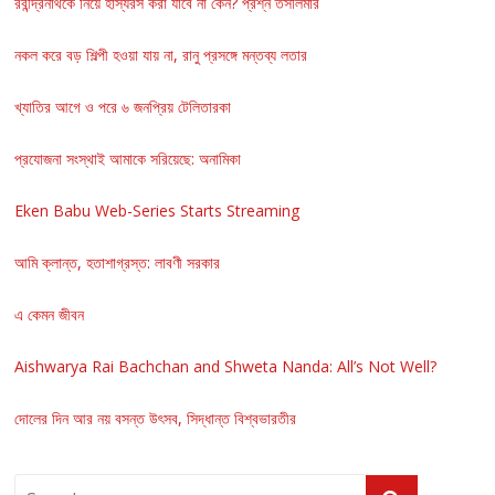
রবীন্দ্রনাথকে নিয়ে হাস্যরস করা যাবে না কেন? প্রশ্ন তসলিমার
নকল করে বড় শিল্পী হওয়া যায় না, রানু প্রসঙ্গে মন্তব্য লতার
খ্যাতির আগে ও পরে ৬ জনপ্রিয় টেলিতারকা
প্রযোজনা সংস্থাই আমাকে সরিয়েছে: অনামিকা
Eken Babu Web-Series Starts Streaming
আমি ক্লান্ত, হতাশাগ্রস্ত: লাবণী সরকার
এ কেমন জীবন
Aishwarya Rai Bachchan and Shweta Nanda: All’s Not Well?
দোলের দিন আর নয় বসন্ত উৎসব, সিদ্ধান্ত বিশ্বভারতীর