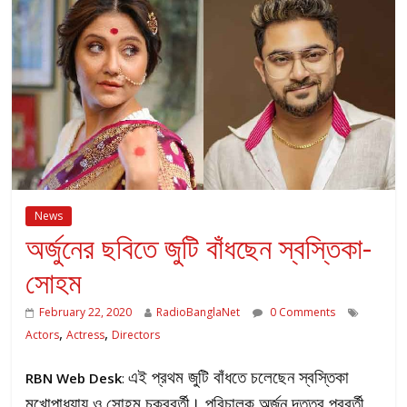
News
অর্জুনের ছবিতে জুটি বাঁধছেন স্বস্তিকা-
সোহম
February 22, 2020
RadioBanglaNet
0 Comments
,
,
Actors
Actress
Directors
এই প্রথম জুটি বাঁধতে চলেছেন স্বস্তিকা
RBN Web Desk
:
মুখোপাধ্যায় ও সোহম চক্রবর্তী। পরিচালক অর্জুন দত্তর পরবর্তী