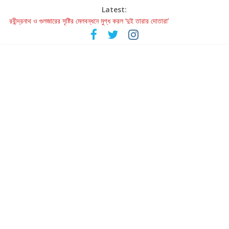
Latest:
রবীন্দ্রনাথ ও গুলজারের সৃষ্টির মেলবন্ধনে মুগ্ধ করল ‘দুই তারার দোতারা’
কলের গান থেকে রীলস্ — বাঙালির গান শোনার বিবর্তনের গল্প
জগন্নাথমঙ্গলম্ — বাংলায় প্রথমবার মঞ্চে এবার রথযাত্রার উদযাপন
Retribution: A Thought-Provoking Short Film That Challenges
Our Understanding of Justice
হাওয়া বদলের টলিউডে ‘তুমি এলে তাই’