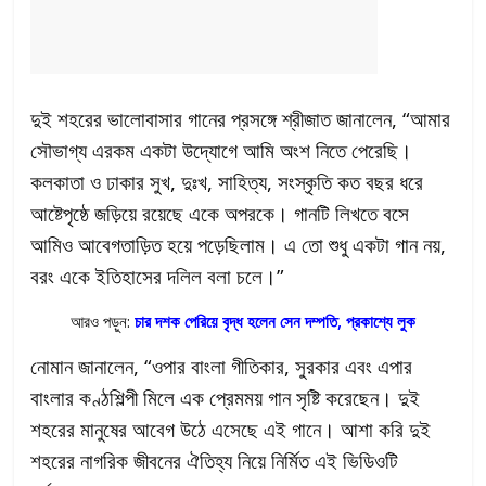
দুই শহরের ভালোবাসার গানের প্রসঙ্গে শ্রীজাত জানালেন, “আমার
সৌভাগ্য এরকম একটা উদ্যোগে আমি অংশ নিতে পেরেছি।
কলকাতা ও ঢাকার সুখ, দুঃখ, সাহিত্য, সংস্কৃতি কত বছর ধরে
আষ্টেপৃষ্ঠে জড়িয়ে রয়েছে একে অপরকে। গানটি লিখতে বসে
আমিও আবেগতাড়িত হয়ে পড়েছিলাম। এ তো শুধু একটা গান নয়,
বরং একে ইতিহাসের দলিল বলা চলে।”
আরও পড়ুন:
চার দশক পেরিয়ে বৃদ্ধ হলেন সেন দম্পতি, প্রকাশ্যে লুক
নোমান জানালেন, “ওপার বাংলা গীতিকার, সুরকার এবং এপার
বাংলার কণ্ঠশিল্পী মিলে এক প্রেমময় গান সৃষ্টি করেছেন। দুই
শহরের মানুষের আবেগ উঠে এসেছে এই গানে। আশা করি দুই
শহরের নাগরিক জীবনের ঐতিহ্য নিয়ে নির্মিত এই ভিডিওটি