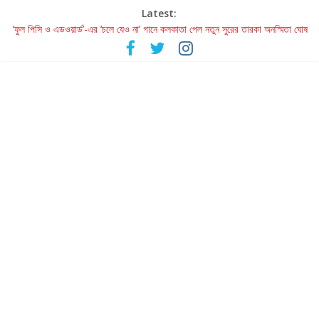
Latest:
‘ফুল পিসি ও এডওয়ার্ড’-এর ‘চলে যেও না’ গানে কলকাতা পেল নতুন সুরের তারকা অনস্মিতা ঘোষ
রবীন্দ্রনাথ ও গুলজারের সৃষ্টির মেলবন্ধনে মুগ্ধ করল ‘দুই তারার দোতারা’
কলের গান থেকে রীলস্ — বাঙালির গান শোনার বিবর্তনের গল্প
জগন্নাথমঙ্গলম্ — বাংলায় প্রথমবার মঞ্চে এবার রথযাত্রার উদযাপন
Retribution: A Thought-Provoking Short Film That Challenges
Our Understanding of Justice