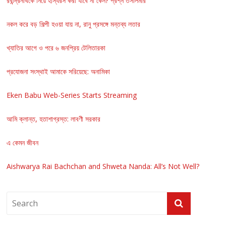
রবীন্দ্রনাথকে নিয়ে হাস্যরস করা যাবে না কেন? প্রশ্ন তসলিমার
নকল করে বড় শিল্পী হওয়া যায় না, রানু প্রসঙ্গে মন্তব্য লতার
খ্যাতির আগে ও পরে ৬ জনপ্রিয় টেলিতারকা
প্রযোজনা সংস্থাই আমাকে সরিয়েছে: অনামিকা
Eken Babu Web-Series Starts Streaming
আমি ক্লান্ত, হতাশাগ্রস্ত: লাবণী সরকার
এ কেমন জীবন
Aishwarya Rai Bachchan and Shweta Nanda: All’s Not Well?