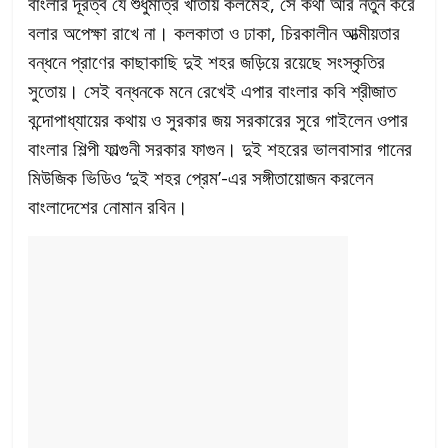
বাংলার দূরত্ব যে শুধুমাত্র খাতায় কলমেই, সে কথা আর নতুন করে
বলার অপেক্ষা রাখে না। কলকাতা ও ঢাকা, চিরকালীন আত্মীয়তার
বন্ধনে প্রাণের কাছাকাছি দুই শহর জড়িয়ে রয়েছে সংস্কৃতির
সুতোয়। সেই বন্ধনকে মনে রেখেই এপার বাংলার কবি শ্রীজাত
বন্দোপাধ্যায়ের কথায় ও সুরকার জয় সরকারের সুরে গাইলেন ওপার
বাংলার শিল্পী ফাল্গুনী সরকার ফাগুন। দুই শহরের ভালবাসার গানের
মিউজিক ভিডিও ‘দুই শহর প্রেম’-এর সঙ্গীতায়োজন করলেন
বাংলাদেশের নোমান রবিন।