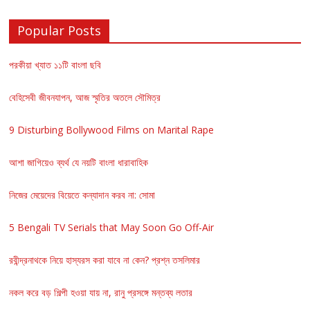
Popular Posts
পরকীয়া খ্যাত ১১টি বাংলা ছবি
বেহিসেবী জীবনযাপন, আজ স্মৃতির অতলে সৌমিত্র
9 Disturbing Bollywood Films on Marital Rape
আশা জাগিয়েও ব্যর্থ যে নয়টি বাংলা ধারাবাহিক
নিজের মেয়েদের বিয়েতে কন্যাদান করব না: সোমা
5 Bengali TV Serials that May Soon Go Off-Air
রবীন্দ্রনাথকে নিয়ে হাস্যরস করা যাবে না কেন? প্রশ্ন তসলিমার
নকল করে বড় শিল্পী হওয়া যায় না, রানু প্রসঙ্গে মন্তব্য লতার