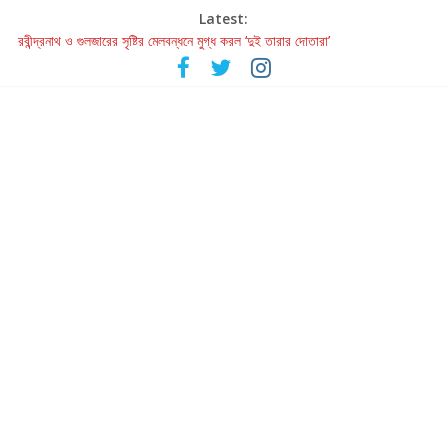
Latest:
রবীন্দ্রনাথ ও গুলজারের সৃষ্টির মেলবন্ধনে মুগ্ধ করল ‘দুই তারার দোতারা’
কলের গান থেকে রীলস্ — বাঙালির গান শোনার বিবর্তনের গল্প
জগন্নাথমঙ্গলম্ — বাংলায় প্রথমবার মঞ্চে এবার রথযাত্রার উদযাপন
Retribution: A Thought-Provoking Short Film That Challenges
Our Understanding of Justice
হাওয়া বদলের টলিউডে ‘তুমি এলে তাই’