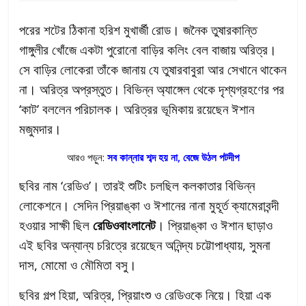
পরের শটের ঠিকানা হরিশ মুখার্জী রোড। জনৈক তুষারকান্তি
গাঙ্গুলীর খোঁজে একটা পুরোনো বাড়ির কলিং বেল বাজায় অরিত্র।
সে বাড়ির লোকেরা তাঁকে জানায় যে তুষারবাবুরা আর সেখানে থাকেন
না। অরিত্র অপ্রস্তুত। বিভিন্ন অ্যাঙ্গেল থেকে দৃশ্যগ্রহণের পর
‘কাট’ বললেন পরিচালক। অরিত্রর ভূমিকায় রয়েছেন ঈশান
মজুমদার।
আরও পড়ুন:
সব কান্নার শব্দ হয় না, বেজে উঠল পটদীপ
ছবির নাম ‘রেডিও’। তারই শুটিং চলছিল কলকাতার বিভিন্ন
লোকেশনে। সেদিন প্রিয়াঙ্কা ও ঈশানের নানা মুহূর্ত ক্যামেরাবন্দী
হওয়ার সাক্ষী ছিল
রেডিওবাংলানেট
। প্রিয়াঙ্কা ও ঈশান ছাড়াও
এই ছবির অন্যান্য চরিত্রে রয়েছেন অনিন্দ্য চট্টোপাধ্যায়, সুমনা
দাস, মোমো ও মৌমিতা বসু।
ছবির গল্প হিয়া, অরিত্র, প্রিয়াংশু ও রেডিওকে নিয়ে। হিয়া এক