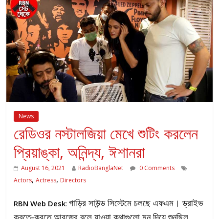
News
রেডিওর নস্টালজিয়া মেখে শুটিং করলেন
প্রিয়াঙ্কা, অনিন্দ্য, ঈশানরা
August 16, 2021
RadioBanglaNet
0 Comments
,
,
Actors
Actress
Directors
গাড়ির সাউন্ড সিস্টেমে চলছে এফএম। ড্রাইভ
RBN Web Desk
:
করতে-করতে আরজের বলে যাওয়া কথাগুলো মন দিয়ে শুনছিল