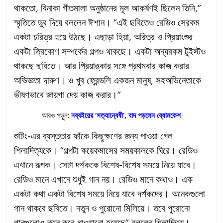
থাকতো, বিনাকা গীতমালা অনুষ্ঠানের মূল আকর্ষণই ছিলেন তিনি,”
স্মৃতিতে ডুব দিয়ে বললেন ঈশান। “এই ছবিতেও রেডিও সেরকম
একটা চরিত্র হয়ে উঠছে। এছাড়া হিয়া, অরিত্র ও প্রিয়াংশুর
একটা ত্রিকোণ সম্পর্কের গল্পও থাকছে। একটা অন্যরকম টুইস্টও
থাকছে ছবিতে। আর প্রিয়াঙ্কার সঙ্গে প্রথমবার কাজ করার
অভিজ্ঞতা দারুণ। ও খুব ফ্রেন্ডলি একজন মানুষ, সহঅভিনেতাকে
ভীষণভাবে জায়গা দেয় কাজ করার।”
আরও পড়ুন:
নব্বইয়ের ‘সত্যান্বেষী’, বাদ পড়লেন ব্যোমকেশ
শুটিং-এর ব্যস্ততার ফাঁকে কিছুক্ষণের জন্য পাওয়া গেল
শিলাদিত্যকে। “গল্পটা কয়েকমাসের সময়কালকে ঘিরে। রেডিও
এখানে রূপক। সেটা দর্শককে বিশেষ-বিশেষ সময়ে নিয়ে যাবে।
রেডিও মানে এখানে শুধুই গান নয়। রেডিও মানে কথাও। এক
একটা কথা একটা বিশেষ সময়ে নিয়ে যাবে দর্শকদের। অনেকগুলো
গান থাকবে ছবিতে। নতুন ও পুরোনো মিলিয়ে। তবে পুরোনো
গানগুলোও নতুন করে গাওয়ানো হয়েছে” বললেন শিলাদিত্য।