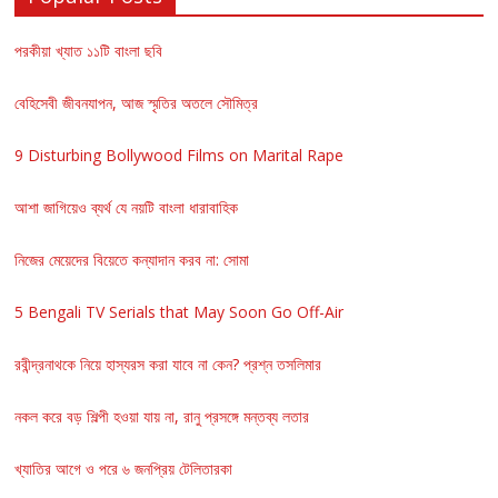
পরকীয়া খ্যাত ১১টি বাংলা ছবি
বেহিসেবী জীবনযাপন, আজ স্মৃতির অতলে সৌমিত্র
9 Disturbing Bollywood Films on Marital Rape
আশা জাগিয়েও ব্যর্থ যে নয়টি বাংলা ধারাবাহিক
নিজের মেয়েদের বিয়েতে কন্যাদান করব না: সোমা
5 Bengali TV Serials that May Soon Go Off-Air
রবীন্দ্রনাথকে নিয়ে হাস্যরস করা যাবে না কেন? প্রশ্ন তসলিমার
নকল করে বড় শিল্পী হওয়া যায় না, রানু প্রসঙ্গে মন্তব্য লতার
খ্যাতির আগে ও পরে ৬ জনপ্রিয় টেলিতারকা