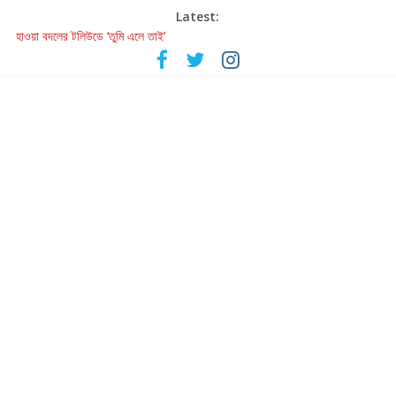
Latest:
হাওয়া বদলের টলিউডে ‘তুমি এলে তাই’
রবীন্দ্রনাথ ও গুলজারের সৃষ্টির মেলবন্ধনে মুগ্ধ করল ‘দুই তারার দোতারা’
কলের গান থেকে রীলস্ — বাঙালির গান শোনার বিবর্তনের গল্প
জগন্নাথমঙ্গলম্ — বাংলায় প্রথমবার মঞ্চে এবার রথযাত্রার উদযাপন
Retribution: A Thought-Provoking Short Film That Challenges
Our Understanding of Justice