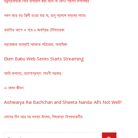
রবীন্দ্রনাথকে নিয়ে হাস্যরস করা যাবে না কেন? প্রশ্ন তসলিমার
নকল করে বড় শিল্পী হওয়া যায় না, রানু প্রসঙ্গে মন্তব্য লতার
খ্যাতির আগে ও পরে ৬ জনপ্রিয় টেলিতারকা
প্রযোজনা সংস্থাই আমাকে সরিয়েছে: অনামিকা
Eken Babu Web-Series Starts Streaming
আমি ক্লান্ত, হতাশাগ্রস্ত: লাবণী সরকার
এ কেমন জীবন
Aishwarya Rai Bachchan and Shweta Nanda: All’s Not Well?
দোলের দিন আর নয় বসন্ত উৎসব, সিদ্ধান্ত বিশ্বভারতীর