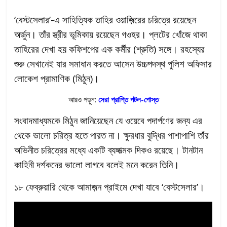
‘বেস্টসেলার’-এ সাহিত্যিক তাহির ওয়াজ়িরের চরিত্রে রয়েছেন
অর্জুন। তাঁর স্ত্রীর ভূমিকায় রয়েছেন গওহর। প্লটের খোঁজে থাকা
তাহিরের দেখা হয় কফিশপের এক কর্মীর (শ্রুতি) সঙ্গে। রহস্যের
শুরু সেখানেই যার সমাধান করতে আসেন উচ্চপদস্থ পুলিশ অফিসার
লোকেশ প্রামাণিক (মিঠুন)।
আরও পড়ুন:
সেরা প্রাপ্তি পটল-পোস্ত
সংবাদমাধ্যমকে মিঠুন জানিয়েছেন যে ওয়েবে পদার্পণের জন্য এর
থেকে ভালো চরিত্র হতে পারত না। ক্ষুরধার বুদ্ধির পাশাপাশি তাঁর
অভিনীত চরিত্রের মধ্যে একটি ব্যঙ্গাত্মক দিকও রয়েছে। টানটান
কাহিনী দর্শকদের ভালো লাগবে বলেই মনে করেন তিনি।
১৮ ফেব্রুয়ারি থেকে আমাজ়ন প্রাইমে দেখা যাবে ‘বেস্টসেলার’।