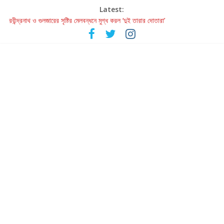
Latest:
রবীন্দ্রনাথ ও গুলজারের সৃষ্টির মেলবন্ধনে মুগ্ধ করল ‘দুই তারার দোতারা’
কলের গান থেকে রীলস্ — বাঙালির গান শোনার বিবর্তনের গল্প
জগন্নাথমঙ্গলম্ — বাংলায় প্রথমবার মঞ্চে এবার রথযাত্রার উদযাপন
Retribution: A Thought-Provoking Short Film That Challenges
Our Understanding of Justice
হাওয়া বদলের টলিউডে ‘তুমি এলে তাই’