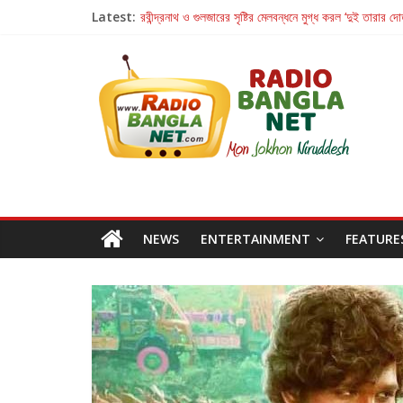
Latest:
রবীন্দ্রনাথ ও গুলজারের সৃষ্টির মেলবন্ধনে মুগ্ধ করল ‘দুই তারার দো
কলের গান থেকে রীলস্ — বাঙালির গান শোনার বিবর্তনের গল্প
জগন্নাথমঙ্গলম্ — বাংলায় প্রথমবার মঞ্চে এবার রথযাত্রার উদযা
Retribution: A Thought-Provoking Short Film 
হাওয়া বদলের টলিউডে ‘তুমি এলে তাই’
NEWS
ENTERTAINMENT
FEATURE