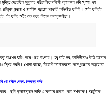
ক্তি পেয়েছিল সুকুমার পরিচালিত দক্ষিণী অ্যাকশন ছবি ‘পুষ্পা: দ্য
ন, রশ্মিকা মন্দানা ও জগদীশ প্রতাপ ভান্ডারী অভিনীত ছবিটি। সেই ছবিরই
য়েই এই ছবির শুটিং শুরু করে দিলেন কলাকুশলীরা।
টা বড় অংশের শুটিং হতে পারে বাংলায়। শুধু তাই নয়, কাহিনীতেও উঠে আসবে
স্থির হয়নি। শোনা যাচ্ছে, বিরোধী স্মাগলারদের সঙ্গে বন্দুকের লড়াইতে
েরি-গো-রাউন্ডে ফেলুদা, বিভ্রান্ত দর্শক
মার। ছবি ক্লাইম্যাক্স নাকি একেবারে চমকে দেবে দর্শককে। অর্জুনকে