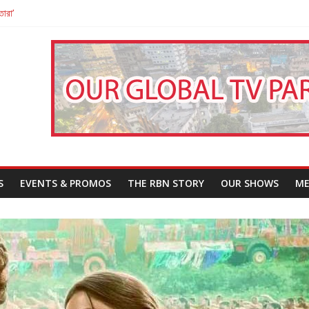
তারা’
পন
That Challenges Our Understanding of Justice
S
EVENTS & PROMOS
THE RBN STORY
OUR SHOWS
ME