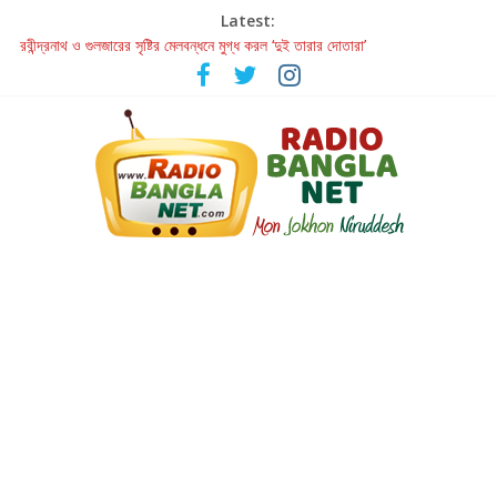
Latest:
রবীন্দ্রনাথ ও গুলজারের সৃষ্টির মেলবন্ধনে মুগ্ধ করল ‘দুই তারার দোতারা’
কলের গান থেকে রীলস্ — বাঙালির গান শোনার বিবর্তনের গল্প
জগন্নাথমঙ্গলম্ — বাংলায় প্রথমবার মঞ্চে এবার রথযাত্রার উদযাপন
Retribution: A Thought-Provoking Short Film That Challenges
Our Understanding of Justice
হাওয়া বদলের টলিউডে ‘তুমি এলে তাই’