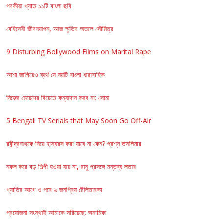
পরকীয়া খ্যাত ১১টি বাংলা ছবি
বেহিসেবী জীবনযাপন, আজ স্মৃতির অতলে সৌমিত্র
9 Disturbing Bollywood Films on Marital Rape
আশা জাগিয়েও ব্যর্থ যে নয়টি বাংলা ধারাবাহিক
নিজের মেয়েদের বিয়েতে কন্যাদান করব না: সোমা
5 Bengali TV Serials that May Soon Go Off-Air
রবীন্দ্রনাথকে নিয়ে হাস্যরস করা যাবে না কেন? প্রশ্ন তসলিমার
নকল করে বড় শিল্পী হওয়া যায় না, রানু প্রসঙ্গে মন্তব্য লতার
খ্যাতির আগে ও পরে ৬ জনপ্রিয় টেলিতারকা
প্রযোজনা সংস্থাই আমাকে সরিয়েছে: অনামিকা