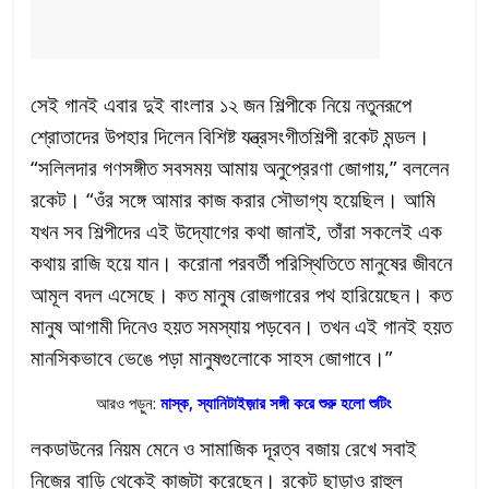
সেই গানই এবার দুই বাংলার ১২ জন শিল্পীকে নিয়ে নতুনরূপে
শ্রোতাদের উপহার দিলেন বিশিষ্ট যন্ত্রসংগীতশিল্পী রকেট মন্ডল।
“সলিলদার গণসঙ্গীত সবসময় আমায় অনুপ্রেরণা জোগায়,” বললেন
রকেট। “ওঁর সঙ্গে আমার কাজ করার সৌভাগ্য হয়েছিল। আমি
যখন সব শিল্পীদের এই উদ্যোগের কথা জানাই, তাঁরা সকলেই এক
কথায় রাজি হয়ে যান। করোনা পরবর্তী পরিস্থিতিতে মানুষের জীবনে
আমূল বদল এসেছে। কত মানুষ রোজগারের পথ হারিয়েছেন। কত
মানুষ আগামী দিনেও হয়ত সমস্যায় পড়বেন। তখন এই গানই হয়ত
মানসিকভাবে ভেঙে পড়া মানুষগুলোকে সাহস জোগাবে।”
আরও পড়ুন:
মাস্ক, স্যানিটাইজ়ার সঙ্গী করে শুরু হলো শুটিং
লকডাউনের নিয়ম মেনে ও সামাজিক দূরত্ব বজায় রেখে সবাই
নিজের বাড়ি থেকেই কাজটা করেছেন। রকেট ছাড়াও রাহুল