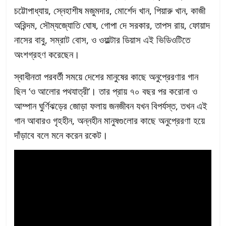
চট্টোপাধ্যায়, স্নেহাশীষ মজুমদার, মোর্শেদ খান, পিয়ারু খান, কাজী
অরিন্দম, সৌম্যজ্যোতি ঘোষ, গোপা দে সরকার, তাপস রায়, ফোয়াদ
নাসের বাবু, সম্রাট বোস, ও ওয়াল্টার ডিয়াস এই ভিডিওটিতে
অংশগ্রহণ করেছেন।
স্বাধীনতা পরবর্তী সময়ে দেশের মানুষের কাছে অনুপ্রেরণার গান
ছিল ‘ও আলোর পথযাত্রী’। তার প্রায় ৭০ বছর পর করোনা ও
আম্পান ঘুর্ণিঝড়ের জোড়া ফলায় জনজীবন যখন বিপর্যস্ত, তখন এই
গান আবারও গৃহহীন, অন্নহীন মানুষগুলোর কাছে অনুপ্রেরণা হয়ে
দাঁড়াবে বলে মনে করেন রকেট।