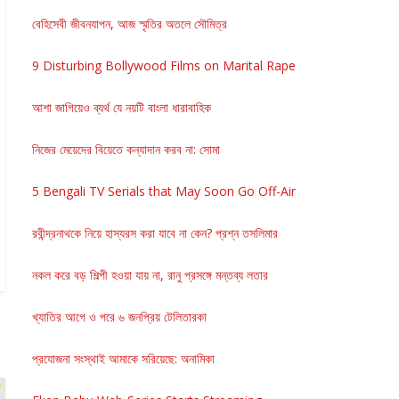
বেহিসেবী জীবনযাপন, আজ স্মৃতির অতলে সৌমিত্র
9 Disturbing Bollywood Films on Marital Rape
আশা জাগিয়েও ব্যর্থ যে নয়টি বাংলা ধারাবাহিক
নিজের মেয়েদের বিয়েতে কন্যাদান করব না: সোমা
5 Bengali TV Serials that May Soon Go Off-Air
রবীন্দ্রনাথকে নিয়ে হাস্যরস করা যাবে না কেন? প্রশ্ন তসলিমার
নকল করে বড় শিল্পী হওয়া যায় না, রানু প্রসঙ্গে মন্তব্য লতার
খ্যাতির আগে ও পরে ৬ জনপ্রিয় টেলিতারকা
প্রযোজনা সংস্থাই আমাকে সরিয়েছে: অনামিকা