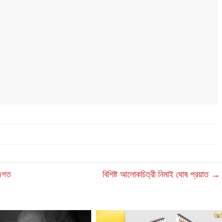
 জগত
বিশিষ্ট আলোকচিত্রী নিমাই ঘোষ প্রয়াত
→