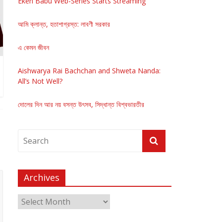
Eken Babu Web-Series Starts Streaming
আমি ক্লান্ত, হতাশাগ্রস্ত: লাবণী সরকার
এ কেমন জীবন
Aishwarya Rai Bachchan and Shweta Nanda:
All’s Not Well?
দোলের দিন আর নয় বসন্ত উৎসব, সিদ্ধান্ত বিশ্বভারতীর
Archives