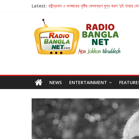
Latest:
রবীন্দ্রনাথ ও গুলজারের সৃষ্টির মেলবন্ধনে মুগ্ধ করল ‘দুই তারার দো
কলের গান থেকে রীলস্ — বাঙালির গান শোনার বিবর্তনের গল্প
জগন্নাথমঙ্গলম্ — বাংলায় প্রথমবার মঞ্চে এবার রথযাত্রার উদযা
Retribution: A Thought-Provoking Short Film 
হাওয়া বদলের টলিউডে ‘তুমি এলে তাই’
NEWS
ENTERTAINMENT
FEATURE