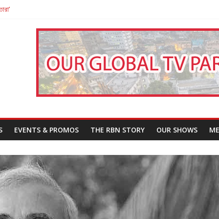
তারা’
পন
That Challenges Our Understanding of Justice
S
EVENTS & PROMOS
THE RBN STORY
OUR SHOWS
ME