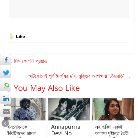
Like
←
মিস শেফালি প্রয়াত
স্মার্টফোনেই পূর্ণ দৈর্ঘ্যের ছবি, মুক্তির অপেক্ষায় ‘চরৈবেতি’
→
You May Also Like
রামমোহনকে
Annapurna
এই ছবিটা একটা
‘ব্রিটিশদের চামচা’
Devi No
আলাদা দৃষ্টান্ত তৈরী