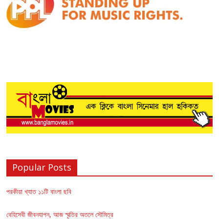
Popular Posts
পরকীয়া খ্যাত ১১টি বাংলা ছবি
বেহিসেবী জীবনযাপন, আজ স্মৃতির অতলে সৌমিত্র