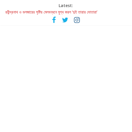
Latest:
রবীন্দ্রনাথ ও গুলজারের সৃষ্টির মেলবন্ধনে মুগ্ধ করল ‘দুই তারার দোতারা’
কলের গান থেকে রীলস্ — বাঙালির গান শোনার বিবর্তনের গল্প
জগন্নাথমঙ্গলম্ — বাংলায় প্রথমবার মঞ্চে এবার রথযাত্রার উদযাপন
Retribution: A Thought-Provoking Short Film That Challenges
Our Understanding of Justice
হাওয়া বদলের টলিউডে ‘তুমি এলে তাই’