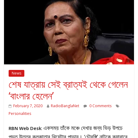
News
শেষ যাত্রায় সেই ব্রাত্যই থেকে গেলেন
‘বাংলার হেলেন’
February 7, 2020
RadioBanglaNet
0 Comments
Personalities
একসময় তাঁকে মঞ্চে দেখার জন্য ভিড় উপচে
RBN Web Desk
:
পড়ত উত্তর কলকাতার থিয়েটার পাড়ায়। ‘চৌরঙ্গি’ নাটকে ক্যাবারে