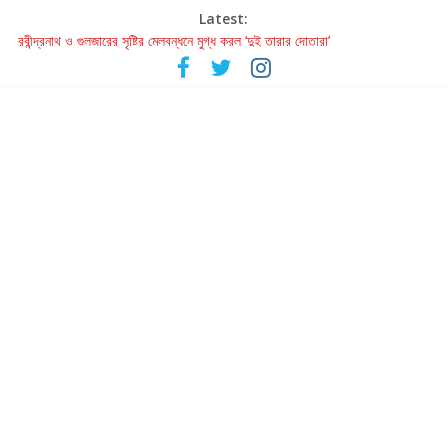
Latest:
রবীন্দ্রনাথ ও গুলজারের সৃষ্টির মেলবন্ধনে মুগ্ধ করল ‘দুই তারার দোতারা’
কলের গান থেকে রীলস্ — বাঙালির গান শোনার বিবর্তনের গল্প
জগন্নাথমঙ্গলম্ — বাংলায় প্রথমবার মঞ্চে এবার রথযাত্রার উদযাপন
Retribution: A Thought-Provoking Short Film That Challenges
Our Understanding of Justice
হাওয়া বদলের টলিউডে ‘তুমি এলে তাই’