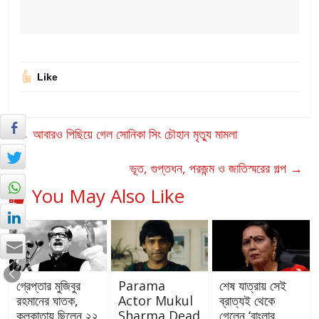
Like
←
আবারও পিছিয়ে গেল সোনিকা সিং চৌহান মৃত্যু মামলা
ভূত, গুপ্তধন, পরজন্ম ও জাতিস্মরের গল্প
→
You May Also Like
গ্রেপ্তার মুজিবুর
Parama
শেষ যাত্রায় সেই
রহমানের ঘাতক,
Actor Mukul
ব্রাত্যই থেকে
কলকাতায় ছিলেন ২২
Sharma Dead
গেলেন ‘বাংলার