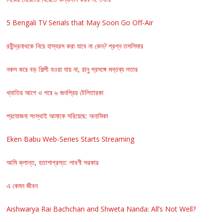
5 Bengali TV Serials that May Soon Go Off-Air
রবীন্দ্রনাথকে নিয়ে হাস্যরস করা যাবে না কেন? প্রশ্ন তসলিমার
নকল করে বড় শিল্পী হওয়া যায় না, রানু প্রসঙ্গে মন্তব্য লতার
খ্যাতির আগে ও পরে ৬ জনপ্রিয় টেলিতারকা
প্রযোজনা সংস্থাই আমাকে সরিয়েছে: অনামিকা
Eken Babu Web-Series Starts Streaming
আমি ক্লান্ত, হতাশাগ্রস্ত: লাবণী সরকার
এ কেমন জীবন
Aishwarya Rai Bachchan and Shweta Nanda: All’s Not Well?