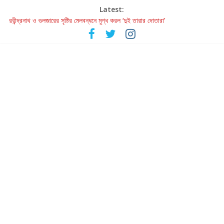
Latest:
রবীন্দ্রনাথ ও গুলজারের সৃষ্টির মেলবন্ধনে মুগ্ধ করল ‘দুই তারার দোতারা’
কলের গান থেকে রীলস্ — বাঙালির গান শোনার বিবর্তনের গল্প
জগন্নাথমঙ্গলম্ — বাংলায় প্রথমবার মঞ্চে এবার রথযাত্রার উদযাপন
Retribution: A Thought-Provoking Short Film That Challenges
Our Understanding of Justice
হাওয়া বদলের টলিউডে ‘তুমি এলে তাই’