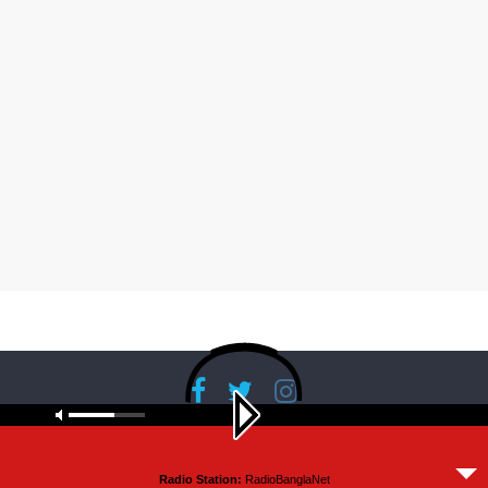
Copyright © 2026
RadioBanglaNet
. All rights reserved.
Radio Station:
RadioBanglaNet