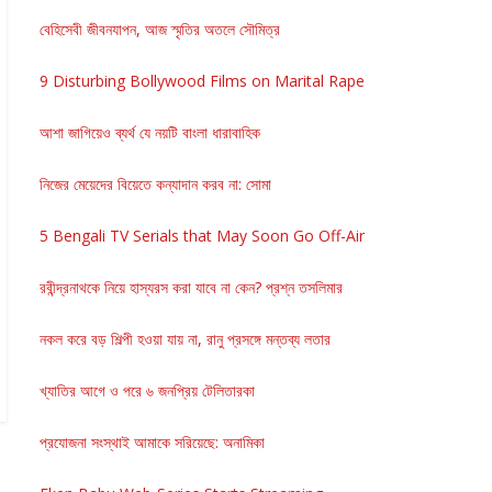
বেহিসেবী জীবনযাপন, আজ স্মৃতির অতলে সৌমিত্র
9 Disturbing Bollywood Films on Marital Rape
আশা জাগিয়েও ব্যর্থ যে নয়টি বাংলা ধারাবাহিক
নিজের মেয়েদের বিয়েতে কন্যাদান করব না: সোমা
5 Bengali TV Serials that May Soon Go Off-Air
রবীন্দ্রনাথকে নিয়ে হাস্যরস করা যাবে না কেন? প্রশ্ন তসলিমার
নকল করে বড় শিল্পী হওয়া যায় না, রানু প্রসঙ্গে মন্তব্য লতার
খ্যাতির আগে ও পরে ৬ জনপ্রিয় টেলিতারকা
প্রযোজনা সংস্থাই আমাকে সরিয়েছে: অনামিকা