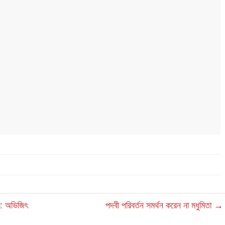
বে: অভিজিৎ
পদবী পরিবর্তন সমর্থন করেন না মধুমিতা
→