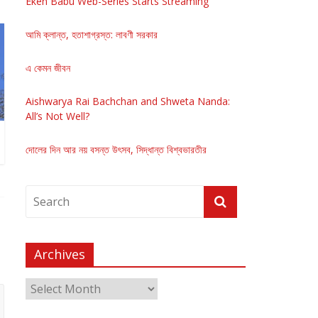
Eken Babu Web-Series Starts Streaming
আমি ক্লান্ত, হতাশাগ্রস্ত: লাবণী সরকার
এ কেমন জীবন
Aishwarya Rai Bachchan and Shweta Nanda:
All’s Not Well?
দোলের দিন আর নয় বসন্ত উৎসব, সিদ্ধান্ত বিশ্বভারতীর
Archives