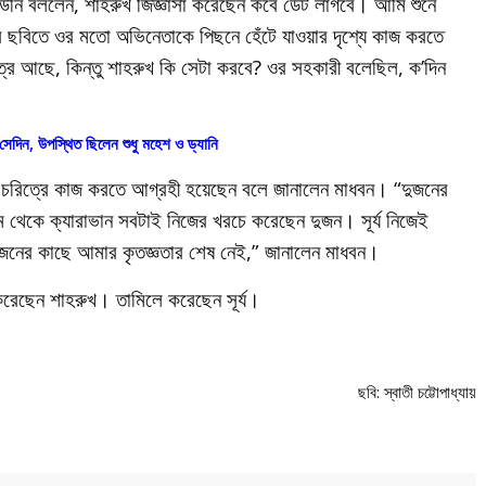
 উনি বললেন, শাহরুখ জিজ্ঞাসা করেছেন কবে ডেট লাগবে। আমি শুনে
র ছবিতে ওর মতো অভিনেতাকে পিছনে হেঁটে যাওয়ার দৃশ্যে কাজ করতে
ত্র আছে, কিন্তু শাহরুখ কি সেটা করবে? ওর সহকারী বলেছিল, ক’দিন
সেদিন, উপস্থিত ছিলেন শুধু মহেশ ও ড্যানি
এই চরিত্রে কাজ করতে আগ্রহী হয়েছেন বলে জানালেন মাধবন। “দুজনের
থেকে ক্যারাভান সবটাই নিজের খরচে করেছেন দুজন। সূর্য নিজেই
দুজনের কাছে আমার কৃতজ্ঞতার শেষ নেই,” জানালেন মাধবন।
 করেছেন শাহরুখ। তামিলে করেছেন সূর্য।
ছবি: স্বাতী চট্টোপাধ্যায়