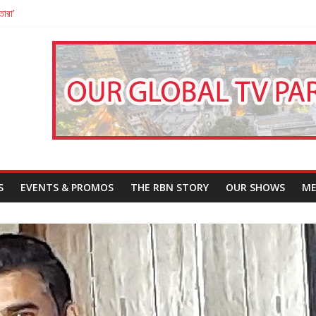
তারা’
পন
That Challenges Our Understanding of Justice
S
EVENTS & PROMOS
THE RBN STORY
OUR SHOWS
ME