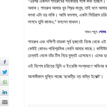
“এরপর একদিন শাহরুখের সহকারীর সঙ্গে কথা হচ্ছিল।
অবাক। শাহরুখ আমার খুব প্রিয় মানুষ, তাই বলে আমা
বলব! এটা হয় নাকি। আমি বললাম, একটা সিরিয়াস চরি
লাগবে তুমি জানাও,” বললেন মাধবন।
আরও পড়ুন:
শেষের 
শাহরুখ এবং দক্ষিণী তারকা সূর্য দুজনেই নিজে থেকে 
কেউই কোনও পারিশ্রমিক নেননি আমার কাছে। কস্টিউম 
চেন্নাই থেকে তাঁর টিম নিয়ে মুম্বই এসেছেন। এদের 
এই বিশেষ চরিত্রে হিন্দি ও ইংরেজি সংস্করণে অভিনয়
আগামীকাল মুক্তি পাচ্ছে ‘রকেট্রি: দ্য নাম্বি ইফেক্ট’।