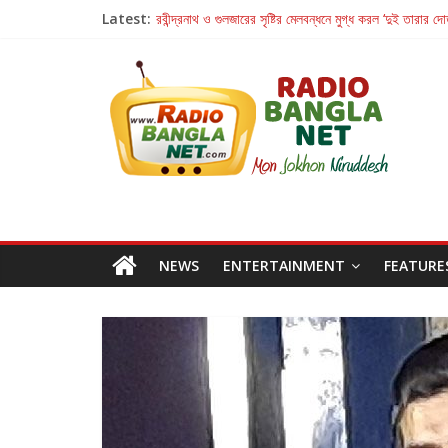
Latest:
রবীন্দ্রনাথ ও গুলজারের সৃষ্টির মেলবন্ধনে মুগ্ধ করল ‘দুই তারার দো
কলের গান থেকে রীলস্ — বাঙালির গান শোনার বিবর্তনের গল্প
জগন্নাথমঙ্গলম্ — বাংলায় প্রথমবার মঞ্চে এবার রথযাত্রার উদযা
Retribution: A Thought-Provoking Short Film 
হাওয়া বদলের টলিউডে ‘তুমি এলে তাই’
NEWS
ENTERTAINMENT
FEATURE