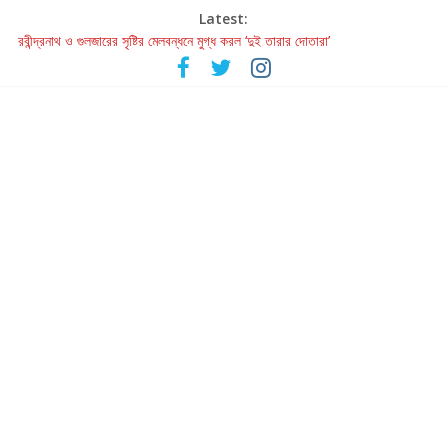
Latest:
রবীন্দ্রনাথ ও গুলজারের সৃষ্টির মেলবন্ধনে মুগ্ধ করল ‘দুই তারার দোতারা’
কলের গান থেকে রীলস্ — বাঙালির গান শোনার বিবর্তনের গল্প
জগন্নাথমঙ্গলম্ — বাংলায় প্রথমবার মঞ্চে এবার রথযাত্রার উদযাপন
Retribution: A Thought-Provoking Short Film That Challenges
Our Understanding of Justice
হাওয়া বদলের টলিউডে ‘তুমি এলে তাই’