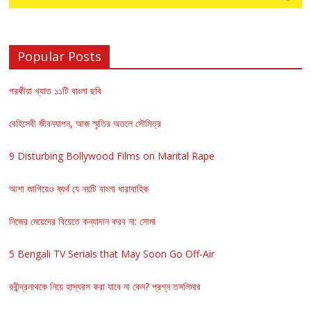
Popular Posts
পরকীয়া খ্যাত ১১টি বাংলা ছবি
বেহিসেবী জীবনযাপন, আজ স্মৃতির অতলে সৌমিত্র
9 Disturbing Bollywood Films on Marital Rape
আশা জাগিয়েও ব্যর্থ যে নয়টি বাংলা ধারাবাহিক
নিজের মেয়েদের বিয়েতে কন্যাদান করব না: সোমা
5 Bengali TV Serials that May Soon Go Off-Air
রবীন্দ্রনাথকে নিয়ে হাস্যরস করা যাবে না কেন? প্রশ্ন তসলিমার