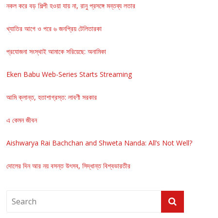
নকল করে বড় শিল্পী হওয়া যায় না, রানু প্রসঙ্গে মন্তব্য লতার
খ্যাতির আগে ও পরে ৬ জনপ্রিয় টেলিতারকা
প্রযোজনা সংস্থাই আমাকে সরিয়েছে: অনামিকা
Eken Babu Web-Series Starts Streaming
আমি ক্লান্ত, হতাশাগ্রস্ত: লাবণী সরকার
এ কেমন জীবন
Aishwarya Rai Bachchan and Shweta Nanda: All’s Not Well?
দোলের দিন আর নয় বসন্ত উৎসব, সিদ্ধান্ত বিশ্বভারতীর