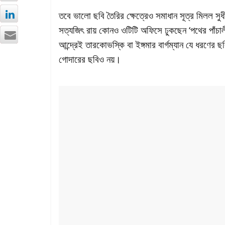
তবে ভালো ছবি তৈরির ক্ষেত্রেও সমাধান সূত্র মিলল স
সত্যজিৎ রায় কোনও ওটিটি অফিসে ঢুকছেন ‘পথের পাঁচাল
আন্দ্রেই তারকোভস্কি বা ইঙ্গমার বার্গম্যান যে ধরণ
গোদারের ছবিও নয়।