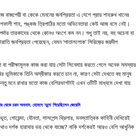
 বাজপেয়ী বা কেকে মেননের জনপ্রিয়তা এ দেশে প্রায় শাহরুখ খানের
কি, শেফালী শাহ, পঙ্কজ ত্রিপাঠির মতো অভিনেতারা কেউ আজ বসে নেই।
়পর্দার তারকাদের থেকে কোনও অংশে কম নন। শুধু তাই নয়, বহু অচেনা বা
ারাতি জনপ্রিয়তা পেয়েছেন, যেমন ‘পাতাললোক’ সিরিজ়ের জয়দীপ
ণ বা পরীক্ষামূলক কাজ করা যায় সেটা সিনেমায় করতে গেলে অনেক সমস্যার
ির ভূমিকাকে তিনি অস্বীকার করতে চান না, কারণ সেটা দেখতে বহু মানুষ
কিন্তু মনে রাখার মতো কাজ বেশিরভাগটাই এখন ওটিটি মাধ্যমে দেখা যায়
ার থেকে চরম অবসাদ, হোমসে ‘ডুবে’ গিয়েছিলেন জেরেমি
ভূত, গোয়েন্দা, যৌনতা, সাসপেন্স থ্রিলার, মনস্তাত্বিক কাহিনী দেখিয়েই
োথাও দর্শক হারাবার ভয় থেকে যাচ্ছে? নাকি দর্শকেরই আরও বেশি আধুনিক