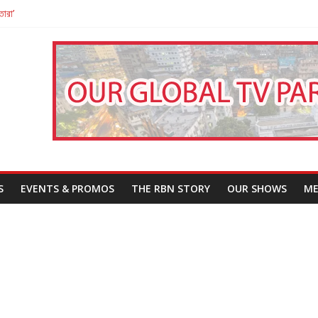
তারা’
পন
That Challenges Our Understanding of Justice
S
EVENTS & PROMOS
THE RBN STORY
OUR SHOWS
ME