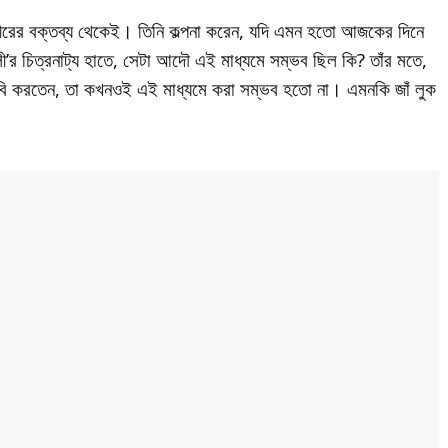
ুধীরের বক্তব্য থেকেই। তিনি কল্পনা করেন, যদি এমন হতো আজকের দিনে
ী’র চিত্রনাট্য হাতে, সেটা আদৌ এই মাধ্যমে সম্ভব ছিল কি? তাঁর মতে,
ের ছবি করতেন, তা কখনওই এই মাধ্যমে করা সম্ভব হতো না। এমনকি জাঁ লুক