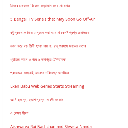
নিজের মেয়েদের বিয়েতে কন্যাদান করব না: সোমা
5 Bengali TV Serials that May Soon Go Off-Air
রবীন্দ্রনাথকে নিয়ে হাস্যরস করা যাবে না কেন? প্রশ্ন তসলিমার
নকল করে বড় শিল্পী হওয়া যায় না, রানু প্রসঙ্গে মন্তব্য লতার
খ্যাতির আগে ও পরে ৬ জনপ্রিয় টেলিতারকা
প্রযোজনা সংস্থাই আমাকে সরিয়েছে: অনামিকা
Eken Babu Web-Series Starts Streaming
আমি ক্লান্ত, হতাশাগ্রস্ত: লাবণী সরকার
এ কেমন জীবন
Aishwarya Rai Bachchan and Shweta Nanda: