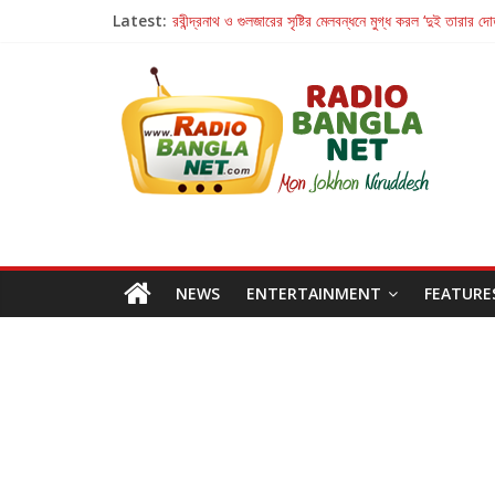
Latest:
রবীন্দ্রনাথ ও গুলজারের সৃষ্টির মেলবন্ধনে মুগ্ধ করল ‘দুই তারার দো
কলের গান থেকে রীলস্ — বাঙালির গান শোনার বিবর্তনের গল্প
জগন্নাথমঙ্গলম্ — বাংলায় প্রথমবার মঞ্চে এবার রথযাত্রার উদযা
Retribution: A Thought-Provoking Short Film 
হাওয়া বদলের টলিউডে ‘তুমি এলে তাই’
NEWS
ENTERTAINMENT
FEATURE