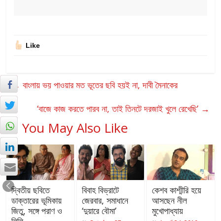
Like
←
বাংলায় ভয় পাওয়ার মত ভূতের ছবি হয়ই না, দাবী মৈনাকের
‘বাজে কাজ করতে পারব না, তাই তিনটে দরজাই খুলে রেখেছি’
→
You May Also Like
দ্বিতীয় ছবিতে
বিবাহ বিভ্রাটে
কেশব কাশ্মীরি হয়ে
ডাক্তারের ভূমিকায়
জেরবার, সমাধানে
আসছেন নীল
জিতু, সঙ্গে পরাণ ও
‘দুয়ারে বৌমা’
মুখোপাধ্যায়
লিলি