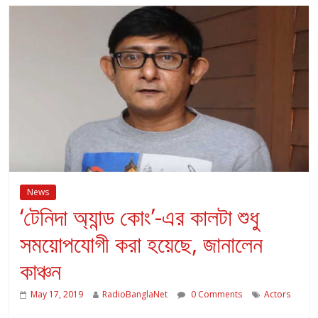
News
‘টেনিদা অ্যান্ড কোং’-এর কালটা শুধু
সময়োপযোগী করা হয়েছে, জানালেন
কাঞ্চন
May 17, 2019
RadioBanglaNet
0 Comments
Actors