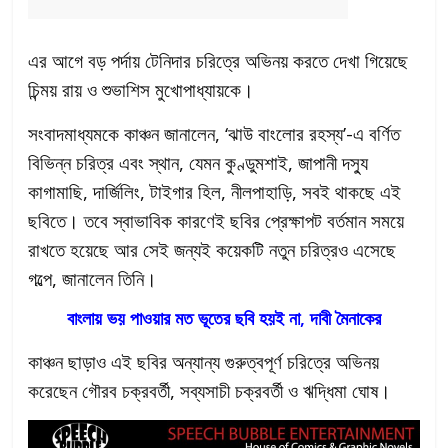
এর আগে বড় পর্দায় টেনিদার চরিত্রে অভিনয় করতে দেখা গিয়েছে
চিন্ময় রায় ও শুভাশিস মুখোপাধ্যায়কে।
সংবাদমাধ্যমকে কাঞ্চন জানালেন, ‘ঝাউ বাংলোর রহস্য’-এ বর্ণিত
বিভিন্ন চরিত্র এবং স্থান, যেমন কুণ্ডুমশাই, জাপানী দস্যু
কাগামাছি, দার্জিলিং, টাইগার হিল, নীলপাহাড়ি, সবই থাকছে এই
ছবিতে। তবে স্বাভাবিক কারণেই ছবির প্রেক্ষাপট বর্তমান সময়ে
রাখতে হয়েছে আর সেই জন্যই কয়েকটি নতুন চরিত্রও এসেছে
গল্পে, জানালেন তিনি।
বাংলায় ভয় পাওয়ার মত ভূতের ছবি হয়ই না, দাবী মৈনাকের
কাঞ্চন ছাড়াও এই ছবির অন্যান্য গুরুত্বপূর্ণ চরিত্রে অভিনয়
করেছেন গৌরব চক্রবর্তী, সব্যসাচী চক্রবর্তী ও ঋদ্ধিমা ঘোষ।