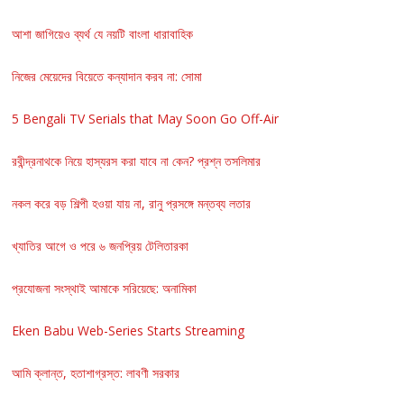
আশা জাগিয়েও ব্যর্থ যে নয়টি বাংলা ধারাবাহিক
নিজের মেয়েদের বিয়েতে কন্যাদান করব না: সোমা
5 Bengali TV Serials that May Soon Go Off-Air
রবীন্দ্রনাথকে নিয়ে হাস্যরস করা যাবে না কেন? প্রশ্ন তসলিমার
নকল করে বড় শিল্পী হওয়া যায় না, রানু প্রসঙ্গে মন্তব্য লতার
খ্যাতির আগে ও পরে ৬ জনপ্রিয় টেলিতারকা
প্রযোজনা সংস্থাই আমাকে সরিয়েছে: অনামিকা
Eken Babu Web-Series Starts Streaming
আমি ক্লান্ত, হতাশাগ্রস্ত: লাবণী সরকার