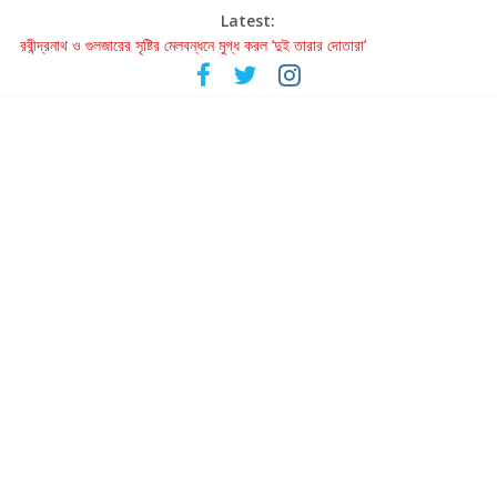
Latest:
রবীন্দ্রনাথ ও গুলজারের সৃষ্টির মেলবন্ধনে মুগ্ধ করল ‘দুই তারার দোতারা’
কলের গান থেকে রীলস্ — বাঙালির গান শোনার বিবর্তনের গল্প
জগন্নাথমঙ্গলম্ — বাংলায় প্রথমবার মঞ্চে এবার রথযাত্রার উদযাপন
Retribution: A Thought-Provoking Short Film That Challenges
Our Understanding of Justice
হাওয়া বদলের টলিউডে ‘তুমি এলে তাই’