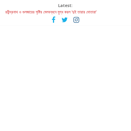
Latest:
রবীন্দ্রনাথ ও গুলজারের সৃষ্টির মেলবন্ধনে মুগ্ধ করল ‘দুই তারার দোতারা’
কলের গান থেকে রীলস্ — বাঙালির গান শোনার বিবর্তনের গল্প
জগন্নাথমঙ্গলম্ — বাংলায় প্রথমবার মঞ্চে এবার রথযাত্রার উদযাপন
Retribution: A Thought-Provoking Short Film That Challenges
Our Understanding of Justice
হাওয়া বদলের টলিউডে ‘তুমি এলে তাই’