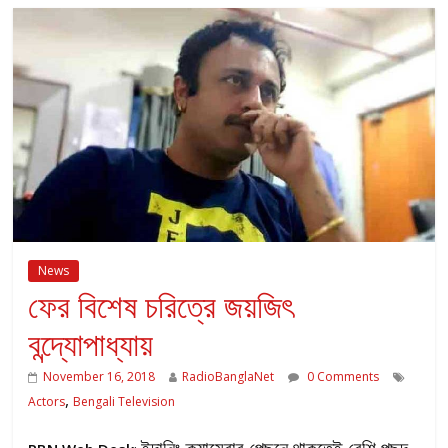
News
ফের বিশেষ চরিত্রে জয়জিৎ
বন্দ্যোপাধ্যায়
November 16, 2018
RadioBanglaNet
0 Comments
,
Actors
Bengali Television
ইদানিং ক্যামেরার পেছনে থাকতেই বেশি পছন্দ