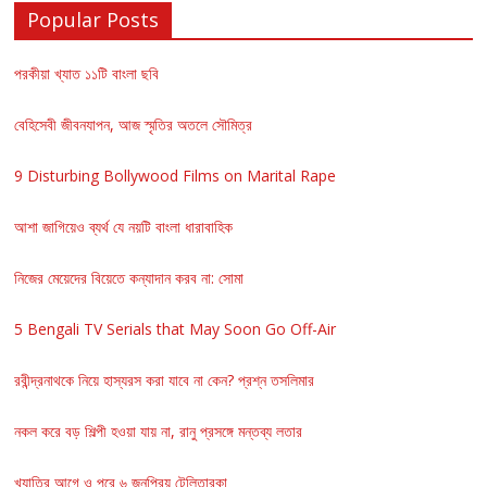
Popular Posts
পরকীয়া খ্যাত ১১টি বাংলা ছবি
বেহিসেবী জীবনযাপন, আজ স্মৃতির অতলে সৌমিত্র
9 Disturbing Bollywood Films on Marital Rape
আশা জাগিয়েও ব্যর্থ যে নয়টি বাংলা ধারাবাহিক
নিজের মেয়েদের বিয়েতে কন্যাদান করব না: সোমা
5 Bengali TV Serials that May Soon Go Off-Air
রবীন্দ্রনাথকে নিয়ে হাস্যরস করা যাবে না কেন? প্রশ্ন তসলিমার
নকল করে বড় শিল্পী হওয়া যায় না, রানু প্রসঙ্গে মন্তব্য লতার
খ্যাতির আগে ও পরে ৬ জনপ্রিয় টেলিতারকা