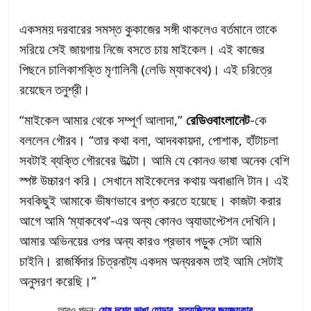
একসময় দরবারের সমস্ত কুকাজের সঙ্গী থাকলেও বর্তমানে তাকে
সরিয়ে সেই জায়গায় নিজে বসতে চায় মাইকেল। এই কাজের
পিছনে চালিকাশক্তি মৃণালিনী (লেডি ম্যাকবেথ)। এই চরিত্রে
রয়েছেন তনুশ্রী।
“মাইকেল আমার থেকে সম্পূর্ণ আলাদা,”
রেডিওবাংলানেট
-কে
বললেন গৌরব। “তার কথা বলা, আদবকায়দা, পোশাক, হাঁটাচলা
সবটাই ব্যক্তি গৌরবের উল্টো। আমি যে কোনও ভাষা অনেক বেশি
স্পষ্ট উচ্চারণ করি। সেখানে মাইকেলের কথায় অবাঙালি টান। এই
সবকিছুই আমাকে ভীষণভাবে রপ্ত করতে হয়েছে। কাজটা করার
আগে আমি ‘ম্যাকবেথ’-এর অন্য কোনও অ্যাডাপ্টেশন দেখিনি।
আমার অভিনয়ের ওপর অন্য কারও প্রভাব পড়ুক সেটা আমি
চাইনি। রাজর্ষিদার চিত্রনাট্য একদম অন্যরকম তাই আমি সেটাই
অনুসরণ করেছি।”
আরও পড়ুন:
শেষ দৃশ্যে ভাঙা হোল্ডার, সত্যজিতের জয়জয়কার