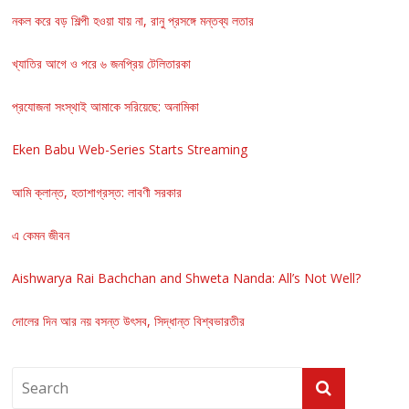
নকল করে বড় শিল্পী হওয়া যায় না, রানু প্রসঙ্গে মন্তব্য লতার
খ্যাতির আগে ও পরে ৬ জনপ্রিয় টেলিতারকা
প্রযোজনা সংস্থাই আমাকে সরিয়েছে: অনামিকা
Eken Babu Web-Series Starts Streaming
আমি ক্লান্ত, হতাশাগ্রস্ত: লাবণী সরকার
এ কেমন জীবন
Aishwarya Rai Bachchan and Shweta Nanda: All’s Not Well?
দোলের দিন আর নয় বসন্ত উৎসব, সিদ্ধান্ত বিশ্বভারতীর