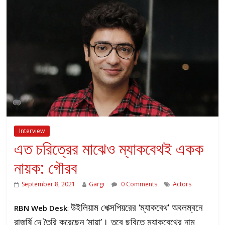
Interview
এত চরিত্রের মাঝেও ম্যাকবেথই একক
নায়ক: গৌরব
September 8, 2021
Gargi
0 Comments
Actors
উইলিয়াম শেক্সপিয়রের ‘ম্যাকবেথ’ অবলম্বনে
RBN Web Desk
:
রাজর্ষি দে তৈরি করেছেন ‘মায়া’। তবে ছবিতে ম্যাকবেথের নাম