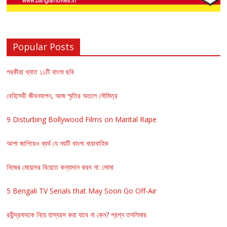
Popular Posts
পরকীয়া খ্যাত ১১টি বাংলা ছবি
বেহিসেবী জীবনযাপন, আজ স্মৃতির অতলে সৌমিত্র
9 Disturbing Bollywood Films on Marital Rape
আশা জাগিয়েও ব্যর্থ যে নয়টি বাংলা ধারাবাহিক
নিজের মেয়েদের বিয়েতে কন্যাদান করব না: সোমা
5 Bengali TV Serials that May Soon Go Off-Air
রবীন্দ্রনাথকে নিয়ে হাস্যরস করা যাবে না কেন? প্রশ্ন তসলিমার