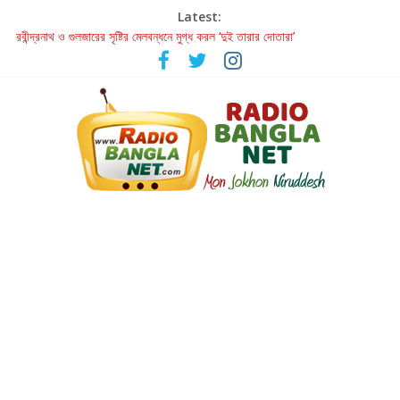
Latest:
রবীন্দ্রনাথ ও গুলজারের সৃষ্টির মেলবন্ধনে মুগ্ধ করল ‘দুই তারার দোতারা’
কলের গান থেকে রীলস্ — বাঙালির গান শোনার বিবর্তনের গল্প
জগন্নাথমঙ্গলম্ — বাংলায় প্রথমবার মঞ্চে এবার রথযাত্রার উদযাপন
Retribution: A Thought-Provoking Short Film That Challenges
Our Understanding of Justice
হাওয়া বদলের টলিউডে ‘তুমি এলে তাই’