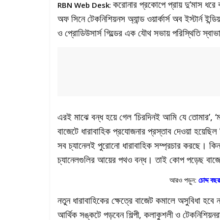
করোনার প্রকোপে প্রায় দু’মাস ধরে 
RBN Web Desk
:
অফ সিনে টেকনিশিয়নস অ্যান্ড ওয়ার্কার্স অব ইস্টার্ন ইন্ড
ও প্রোডিউসার্স গিল্ডের এক যৌথ সভায় পরিস্থিতি স্বাভাব
এরই মাঝে বন্ধ হয়ে গেল ‘চিরদিনই আমি যে তোমার’, ‘ম
বাজেটে ধারাবাহিক প্রযোজনার প্রস্তাব দেওয়া হয়েছিল 
সব চ্যানেলই পুরোনো ধারাবাহিক সম্প্রচার করছে। কিন্তু
চ্যানেলগুলির আয়ের পথও বন্ধ। তাই কোপ পড়েছ বাজ
আরও পড়ুন:
চোদ্দ বছর
নতুন ধারাবাহিকের ক্ষেত্রে বাজেট কমালে অসুবিধা হবে
আর্থিক সঙ্কটে পড়বেন শিল্পী, কলাকুশলী ও টেকনিশিয়ন