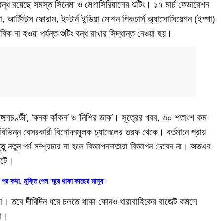
বন্ধ রয়েছে সমস্ত সিনেমা ও মেগাসিরিয়ালের শুটিং। ১৭ মার্চ ফেডারেশন
িয়া, আর্টিস্টস ফোরাম, ইস্টার্ন ইন্ডিয়া মোশন পিকচার্স অ্যাসোসিয়েশন (ইম্পা)
িক না হওয়া পর্যন্ত শুটিং বন্ধ রাখার সিদ্ধান্ত নেওয়া হয়।
ঙ্গলচণ্ডী’, ‘কনক কাঁকন’ ও ‘নিশির ডাক’। সূত্রের খবর, ৩০ শতাংশ কম
বিভিন্ন বেসরকারী বিনোদনমূলক চ্যানেলের তরফ থেকে। বর্তমানে প্রায়
 নতুন পর্ব সম্প্রচার না হলে বিজ্ঞাপনদাতারা বিজ্ঞাপন দেবেন না। অতএব
েটে।
 পর কথা, মুক্তি পেল ‘দূরে থাকা কাছের মানুষ’
 না। তবে দীর্ঘিদিন ধরে চলতে থাকা কোনও ধারাবাহিকের বাজেট কমলে
রা।