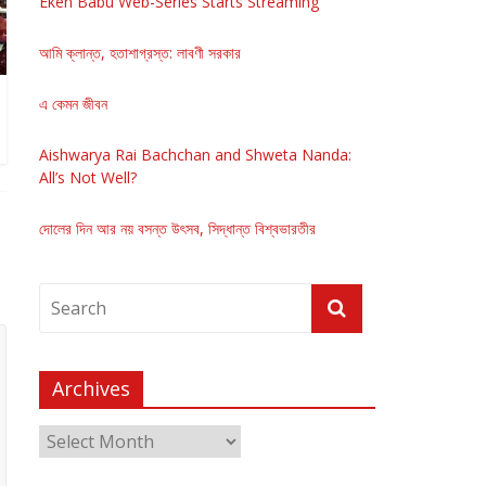
Eken Babu Web-Series Starts Streaming
আমি ক্লান্ত, হতাশাগ্রস্ত: লাবণী সরকার
এ কেমন জীবন
Aishwarya Rai Bachchan and Shweta Nanda:
All’s Not Well?
দোলের দিন আর নয় বসন্ত উৎসব, সিদ্ধান্ত বিশ্বভারতীর
Archives