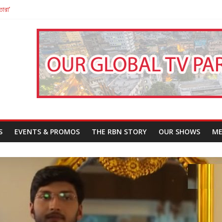
তারা’
পন
That Challenges Our Understanding of Justice
S
EVENTS & PROMOS
THE RBN STORY
OUR SHOWS
ME