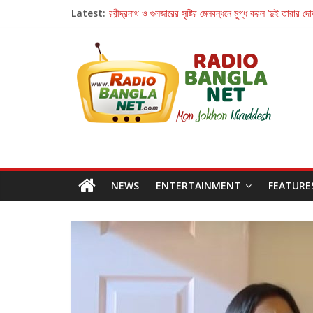
Latest:
রবীন্দ্রনাথ ও গুলজারের সৃষ্টির মেলবন্ধনে মুগ্ধ করল ‘দুই তারার দো
কলের গান থেকে রীলস্ — বাঙালির গান শোনার বিবর্তনের গল্প
জগন্নাথমঙ্গলম্ — বাংলায় প্রথমবার মঞ্চে এবার রথযাত্রার উদযা
Retribution: A Thought-Provoking Short Film 
হাওয়া বদলের টলিউডে ‘তুমি এলে তাই’
NEWS
ENTERTAINMENT
FEATURE