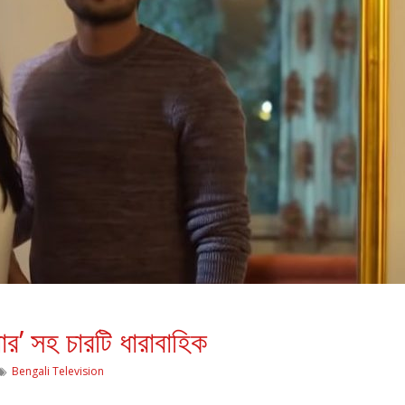
র’ সহ চারটি ধারাবাহিক
Bengali Television