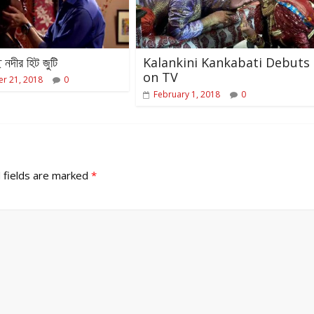
 নদীর হিট জুটি
Kalankini Kankabati Debuts
on TV
r 21, 2018
0
February 1, 2018
0
 fields are marked
*