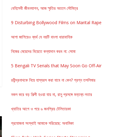
বেহিসেবী জীবনযাপন, আজ স্মৃতির অতলে সৌমিত্র
9 Disturbing Bollywood Films on Marital Rape
আশা জাগিয়েও ব্যর্থ যে নয়টি বাংলা ধারাবাহিক
নিজের মেয়েদের বিয়েতে কন্যাদান করব না: সোমা
5 Bengali TV Serials that May Soon Go Off-Air
রবীন্দ্রনাথকে নিয়ে হাস্যরস করা যাবে না কেন? প্রশ্ন তসলিমার
নকল করে বড় শিল্পী হওয়া যায় না, রানু প্রসঙ্গে মন্তব্য লতার
খ্যাতির আগে ও পরে ৬ জনপ্রিয় টেলিতারকা
প্রযোজনা সংস্থাই আমাকে সরিয়েছে: অনামিকা