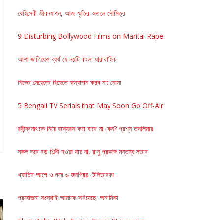
বেহিসেবী জীবনযাপন, আজ স্মৃতির অতলে সৌমিত্র
9 Disturbing Bollywood Films on Marital Rape
আশা জাগিয়েও ব্যর্থ যে নয়টি বাংলা ধারাবাহিক
নিজের মেয়েদের বিয়েতে কন্যাদান করব না: সোমা
5 Bengali TV Serials that May Soon Go Off-Air
রবীন্দ্রনাথকে নিয়ে হাস্যরস করা যাবে না কেন? প্রশ্ন তসলিমার
নকল করে বড় শিল্পী হওয়া যায় না, রানু প্রসঙ্গে মন্তব্য লতার
খ্যাতির আগে ও পরে ৬ জনপ্রিয় টেলিতারকা
প্রযোজনা সংস্থাই আমাকে সরিয়েছে: অনামিকা