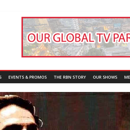
That Challenges Our Understanding of Justice
তারা’
পন
S
EVENTS & PROMOS
THE RBN STORY
OUR SHOWS
ME