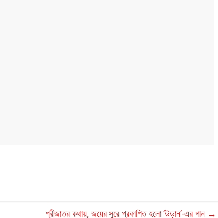
শ্রীজাতর কথায়, জয়ের সুরে প্রকাশিত হলো ‘উড়ান’-এর গান
→