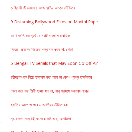
বেহিসেবী জীবনযাপন, আজ স্মৃতির অতলে সৌমিত্র
9 Disturbing Bollywood Films on Marital Rape
আশা জাগিয়েও ব্যর্থ যে নয়টি বাংলা ধারাবাহিক
নিজের মেয়েদের বিয়েতে কন্যাদান করব না: সোমা
5 Bengali TV Serials that May Soon Go Off-Air
রবীন্দ্রনাথকে নিয়ে হাস্যরস করা যাবে না কেন? প্রশ্ন তসলিমার
নকল করে বড় শিল্পী হওয়া যায় না, রানু প্রসঙ্গে মন্তব্য লতার
খ্যাতির আগে ও পরে ৬ জনপ্রিয় টেলিতারকা
প্রযোজনা সংস্থাই আমাকে সরিয়েছে: অনামিকা