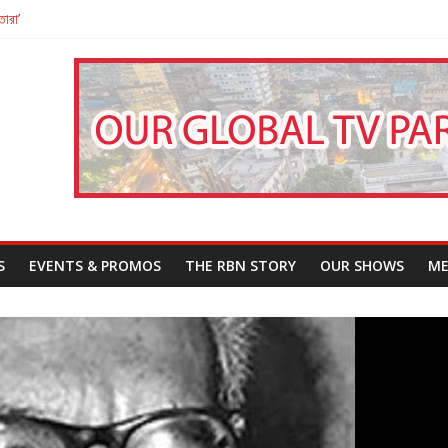
তারা’
পন
That Challenges Our Understanding of Justice
S
EVENTS & PROMOS
THE RBN STORY
OUR SHOWS
ME