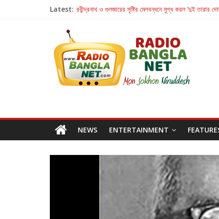
Latest:
রবীন্দ্রনাথ ও গুলজারের সৃষ্টির মেলবন্ধনে মুগ্ধ করল ‘দুই তারার দো
কলের গান থেকে রীলস্ — বাঙালির গান শোনার বিবর্তনের গল্প
জগন্নাথমঙ্গলম্ — বাংলায় প্রথমবার মঞ্চে এবার রথযাত্রার উদযা
Retribution: A Thought-Provoking Short Film 
হাওয়া বদলের টলিউডে ‘তুমি এলে তাই’
NEWS
ENTERTAINMENT
FEATURE