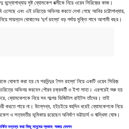
 বন্দ্যোপাধ্যায় সৃষ্ট ব্যোমকেশ বক্সীকে নিয়ে ওয়েব সিরিজ়ের কাজ।
ছবি এসেছে এবং এই চরিত্রে অভিনয় করতে দেখা গেছে আবির চট্টোপাধ্যায়,
িয়ে সায়ন্তন ঘোষালের ‘দুর্গ রহস্য’ বড় পর্দায় মুক্তি পাবে আগামী বছর।
 থেকে ঘোষণা করা হয় যে শরদিন্দুর ‘শৈল রহস্য’ নিয়ে একটি ওয়েব সিরিজ়
ীর চরিত্রে অভিনয় করবেন গৌরব চক্রবর্তী ও ইশা সাহা। এরপরেই শুরু হয়
ে, ব্যোমকেশকে নিয়ে সব গল্পের ডিজিটাল রাইটস তাঁদের। তাই
রী করতে পারে না। উল্লেখ্য, হইচইয়ে বহুদিন ধরেই ব্যোমকেশকে নিয়ে
কেশ ও সত্যবতীর ভূমিকায় রয়েছেন অনির্বাণ ভট্টাচার্য ও ঋদ্ধিমা ঘোষ।
তর্কিত মন্তব্য করা কিছু মানুষের স্বভাব: অজয় দেবগন