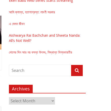
Eken Babu Web-Series Starts Streaming
আমি ক্লান্ত, হতাশাগ্রস্ত: লাবণী সরকার
এ কেমন জীবন
Aishwarya Rai Bachchan and Shweta Nanda:
All’s Not Well?
দোলের দিন আর নয় বসন্ত উৎসব, সিদ্ধান্ত বিশ্বভারতীর
Archives