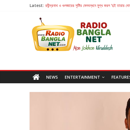
Latest:
রবীন্দ্রনাথ ও গুলজারের সৃষ্টির মেলবন্ধনে মুগ্ধ করল ‘দুই তারার দো
কলের গান থেকে রীলস্ — বাঙালির গান শোনার বিবর্তনের গল্প
জগন্নাথমঙ্গলম্ — বাংলায় প্রথমবার মঞ্চে এবার রথযাত্রার উদযা
Retribution: A Thought-Provoking Short Film 
হাওয়া বদলের টলিউডে ‘তুমি এলে তাই’
NEWS
ENTERTAINMENT
FEATURE