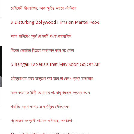
বেহিসেবী জীবনযাপন, আজ স্মৃতির অতলে সৌমিত্র
9 Disturbing Bollywood Films on Marital Rape
আশা জাগিয়েও ব্যর্থ যে নয়টি বাংলা ধারাবাহিক
নিজের মেয়েদের বিয়েতে কন্যাদান করব না: সোমা
5 Bengali TV Serials that May Soon Go Off-Air
রবীন্দ্রনাথকে নিয়ে হাস্যরস করা যাবে না কেন? প্রশ্ন তসলিমার
নকল করে বড় শিল্পী হওয়া যায় না, রানু প্রসঙ্গে মন্তব্য লতার
খ্যাতির আগে ও পরে ৬ জনপ্রিয় টেলিতারকা
প্রযোজনা সংস্থাই আমাকে সরিয়েছে: অনামিকা