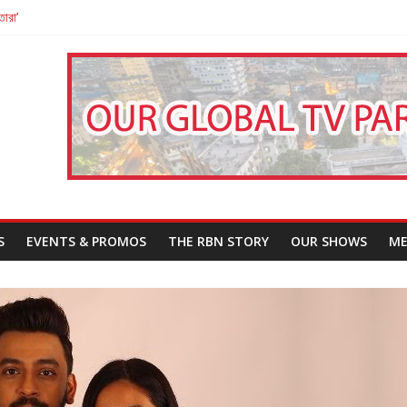
তারা’
পন
That Challenges Our Understanding of Justice
S
EVENTS & PROMOS
THE RBN STORY
OUR SHOWS
ME