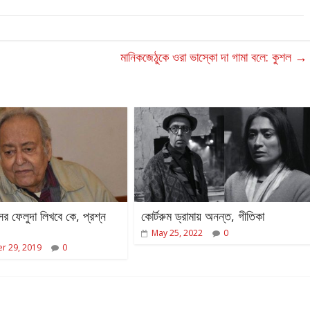
মানিকজেঠুকে ওরা ভাস্কো দা গামা বলে: কুশল
→
র ফেলুদা লিখবে কে, প্রশ্ন
কোর্টরুম ড্রামায় অনন্ত, গীতিকা
May 25, 2022
0
r 29, 2019
0