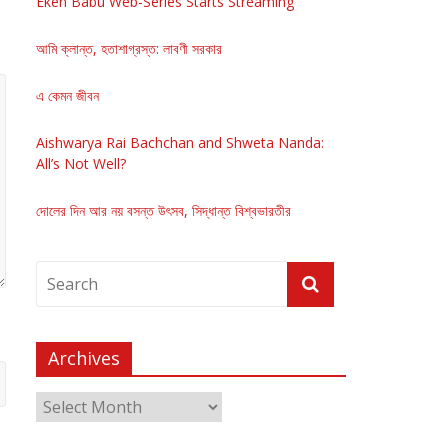
Eken Babu Web-Series Starts Streaming
আমি ক্লান্ত, হতাশাগ্রস্ত: লাবণী সরকার
এ কেমন জীবন
Aishwarya Rai Bachchan and Shweta Nanda:
All’s Not Well?
দোলের দিন আর নয় বসন্ত উৎসব, সিদ্ধান্ত বিশ্বভারতীর
Archives