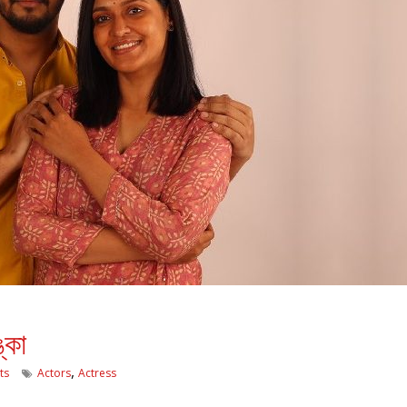
ঙ্কা
,
ts
Actors
Actress