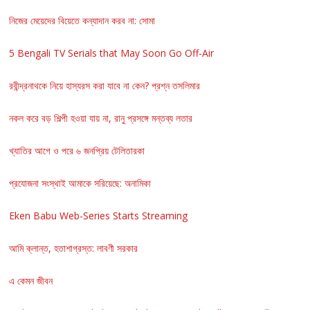
নিজের মেয়েদের বিয়েতে কন্যাদান করব না: সোমা
5 Bengali TV Serials that May Soon Go Off-Air
রবীন্দ্রনাথকে নিয়ে হাস্যরস করা যাবে না কেন? প্রশ্ন তসলিমার
নকল করে বড় শিল্পী হওয়া যায় না, রানু প্রসঙ্গে মন্তব্য লতার
খ্যাতির আগে ও পরে ৬ জনপ্রিয় টেলিতারকা
প্রযোজনা সংস্থাই আমাকে সরিয়েছে: অনামিকা
Eken Babu Web-Series Starts Streaming
আমি ক্লান্ত, হতাশাগ্রস্ত: লাবণী সরকার
এ কেমন জীবন