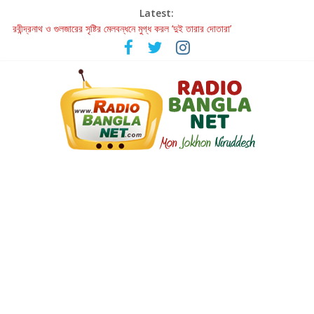
Latest:
হাওয়া বদলের টলিউডে ‘তুমি এলে তাই’
রবীন্দ্রনাথ ও গুলজারের সৃষ্টির মেলবন্ধনে মুগ্ধ করল ‘দুই তারার দোতারা’
কলের গান থেকে রীলস্ — বাঙালির গান শোনার বিবর্তনের গল্প
জগন্নাথমঙ্গলম্ — বাংলায় প্রথমবার মঞ্চে এবার রথযাত্রার উদযাপন
Retribution: A Thought-Provoking Short Film That Challenges
Our Understanding of Justice