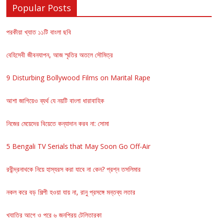
Popular Posts
পরকীয়া খ্যাত ১১টি বাংলা ছবি
বেহিসেবী জীবনযাপন, আজ স্মৃতির অতলে সৌমিত্র
9 Disturbing Bollywood Films on Marital Rape
আশা জাগিয়েও ব্যর্থ যে নয়টি বাংলা ধারাবাহিক
নিজের মেয়েদের বিয়েতে কন্যাদান করব না: সোমা
5 Bengali TV Serials that May Soon Go Off-Air
রবীন্দ্রনাথকে নিয়ে হাস্যরস করা যাবে না কেন? প্রশ্ন তসলিমার
নকল করে বড় শিল্পী হওয়া যায় না, রানু প্রসঙ্গে মন্তব্য লতার
খ্যাতির আগে ও পরে ৬ জনপ্রিয় টেলিতারকা