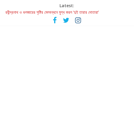
Latest:
রবীন্দ্রনাথ ও গুলজারের সৃষ্টির মেলবন্ধনে মুগ্ধ করল ‘দুই তারার দোতারা’
কলের গান থেকে রীলস্ — বাঙালির গান শোনার বিবর্তনের গল্প
জগন্নাথমঙ্গলম্ — বাংলায় প্রথমবার মঞ্চে এবার রথযাত্রার উদযাপন
Retribution: A Thought-Provoking Short Film That Challenges
Our Understanding of Justice
হাওয়া বদলের টলিউডে ‘তুমি এলে তাই’