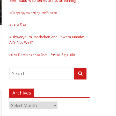
Eken Babu Web-Series Starts Streaming
আমি ক্লান্ত, হতাশাগ্রস্ত: লাবণী সরকার
এ কেমন জীবন
Aishwarya Rai Bachchan and Shweta Nanda:
All’s Not Well?
দোলের দিন আর নয় বসন্ত উৎসব, সিদ্ধান্ত বিশ্বভারতীর
Archives