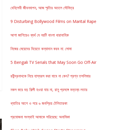
বেহিসেবী জীবনযাপন, আজ স্মৃতির অতলে সৌমিত্র
9 Disturbing Bollywood Films on Marital Rape
আশা জাগিয়েও ব্যর্থ যে নয়টি বাংলা ধারাবাহিক
নিজের মেয়েদের বিয়েতে কন্যাদান করব না: সোমা
5 Bengali TV Serials that May Soon Go Off-Air
রবীন্দ্রনাথকে নিয়ে হাস্যরস করা যাবে না কেন? প্রশ্ন তসলিমার
নকল করে বড় শিল্পী হওয়া যায় না, রানু প্রসঙ্গে মন্তব্য লতার
খ্যাতির আগে ও পরে ৬ জনপ্রিয় টেলিতারকা
প্রযোজনা সংস্থাই আমাকে সরিয়েছে: অনামিকা