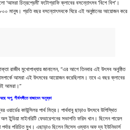
ত হলো ‘আমরা চিত্রপ্রেমী’ ফটোগ্রাফি ক্লাবের বসন্তোৎসব ‘বিশে বিশ’।
ায় ৮০০ মানুষ। প্রতি বছর বসন্তোৎসবকে ঘিরে এই অনুষ্ঠানের আয়োজন করে
যোক্তা রাজীব মুখোপাধ্যায় জানালেন, “এর আগে তিনবার এই উৎসব অনুষ্ঠিত
শ্যামপার্কে আমরা এই উৎসবের আয়োজন করেছিলাম। তবে এ বছর ক্লাবের
ত নিই আমরা।”
রছে অপু, শীর্ষসঙ্গীতে বাজাবেন অনুষ্কা
ওয়ার্ডের কাউন্সিলর পার্থ মিত্র। পার্থবাবু ছাড়াও উৎসবে উপিস্থিত
ঁজা ও অল ইন্ডিয়া মাইনরিটি ফেডারেশনের সভাপতি ফরিদ খান। ছিলেন পায়েল
ালী পর্দার পরিচিত মুখ। এছাড়াও ছিলেন মিসেস ওম্যান অফ দ্য ইউনিভার্স