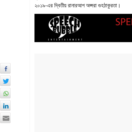
২০১৯-এর দ্বিতীয় রানারআপ অপ্সরা গুহঠাকুরতা।