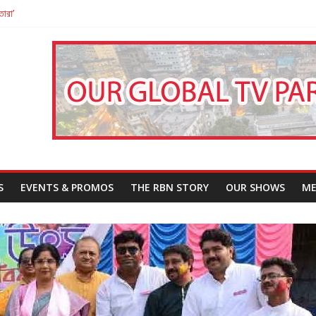
তারা’
পন
That Challenges Our Understanding of Justice
S
EVENTS & PROMOS
THE RBN STORY
OUR SHOWS
ME