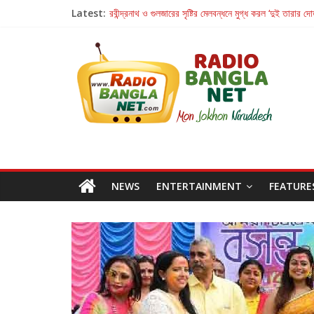
Latest:
রবীন্দ্রনাথ ও গুলজারের সৃষ্টির মেলবন্ধনে মুগ্ধ করল ‘দুই তারার দো
কলের গান থেকে রীলস্ — বাঙালির গান শোনার বিবর্তনের গল্প
জগন্নাথমঙ্গলম্ — বাংলায় প্রথমবার মঞ্চে এবার রথযাত্রার উদযা
Retribution: A Thought-Provoking Short Film 
হাওয়া বদলের টলিউডে ‘তুমি এলে তাই’
NEWS
ENTERTAINMENT
FEATURE