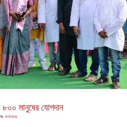
ে ৮০০ মানুষের যোগদান
Actress